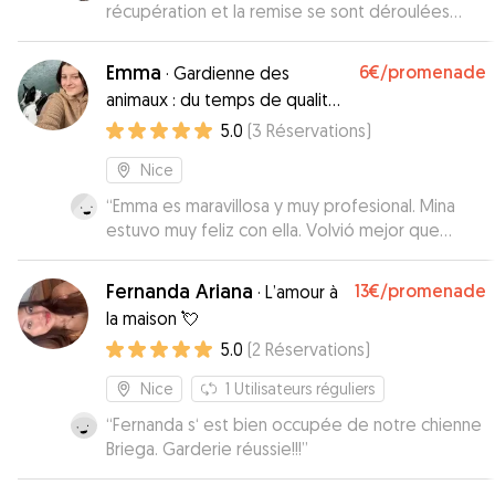
récupération et la remise se sont déroulées
sans problème !
”
Emma
6€
/promenade
·
Gardienne des
animaux : du temps de qualité
pour vos chiens !
5.0
(
3
Réservations
)
Nice
“
Emma es maravillosa y muy profesional. Mina
estuvo muy feliz con ella. Volvió mejor que
cuando la dejamos a su cuidado. Teníamos
miedo por ser la primera vez que hacíamos la
Fernanda Ariana
13€
/promenade
·
L’amour à
experiencia y el resultado ha sido excepcional y
la maison 💘
muy positivo. Estamos muy agradecidos. Emma
5.0
(
2
Réservations
)
est merveilleuse et très professionelle. Mina a
eté super heureuse avec elle. Elle est rentrée
Nice
1
Utilisateurs réguliers
mieu de comme elle était avant sa garde. Nous
avions peur puisque c'etait la première fois mais
“
Fernanda s‘ est bien occupée de notre chienne
le resultat a ete excepcionelle et très positif.
Briega. Garderie réussie!!!
”
On est très reconaissants du service qu'elle nous