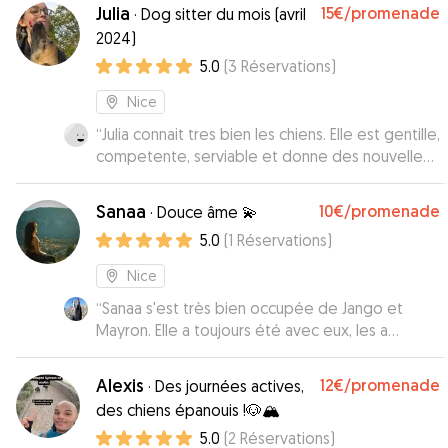
a offert.
”
Julia
15€
/promenade
·
Dog sitter du mois (avril
2024)
5.0
(
3
Réservations
)
Nice
“
Julia connait tres bien les chiens. Elle est gentille,
competente, serviable et donne des nouvelles
fréquemment. Une dog sitter parfaite que je
recommande très vivement. Une superbe
Sanaa
10€
/promenade
·
Douce âme 💫
rencontre pour Neska et moi 😃
”
5.0
(
1
Réservations
)
Nice
“
Sanaa s'est très bien occupée de Jango et
Mayron. Elle a toujours été avec eux, les a
emmené en promenade. Ils ont eu tout le
confort nécessaire à leur bien être et j'ai eu des
Alexis
12€
/promenade
·
Des journées actives,
nouvelles régulièrement. Une super pet sitter !!
”
des chiens épanouis !🐶🏔️
5.0
(
2
Réservations
)