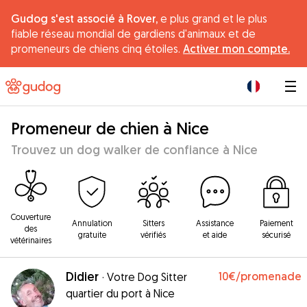
Gudog s'est associé à Rover,
e plus grand et le plus
fiable réseau mondial de gardiens d'animaux et de
promeneurs de chiens cinq étoiles.
Activer mon compte.
|
Promeneur de chien à Nice
Trouvez un dog walker de confiance à Nice
Couverture
Annulation
Sitters
Assistance
Paiement
des
gratuite
vérifiés
et aide
sécurisé
vétérinaires
Didier
10€
/promenade
·
Votre Dog Sitter
quartier du port à Nice