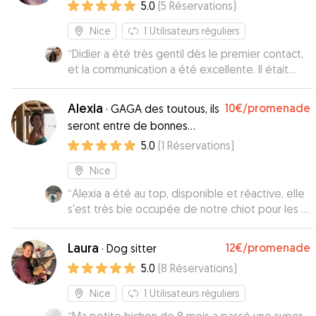
5.0
(
5
Réservations
)
Nice
1
Utilisateurs réguliers
“
Didier a été très gentil dès le premier contact,
et la communication a été excellente. Il était
sincèrement ravi d'accueillir Toby et il nous a
envoyé une petite mise à jour avec des photos
Alexia
10€
/promenade
·
GAGA des toutous, ils
chaque jour, ce qui est très apprécié.
”
seront entre de bonnes
pattes
5.0
(
1
Réservations
)
Nice
“
Alexia a été au top, disponible et réactive, elle
s'est très bie occupée de notre chiot pour les 2
journées dont nous avions besoin. Nous
recommandons!! Merci Alexia
”
Laura
12€
/promenade
·
Dog sitter
5.0
(
8
Réservations
)
Nice
1
Utilisateurs réguliers