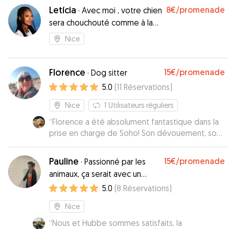
Letícia
8€
/promenade
·
Avec moi , votre chien
sera chouchouté comme à la
maison 😇
Nice
Florence
15€
/promenade
·
Dog sitter
5.0
(
11
Réservations
)
Nice
1
Utilisateurs réguliers
“
Florence a été absolument fantastique dans la
prise en charge de Soho! Son dévouement, son
attention aux détails et son incroyable
gentillesse ont vraiment été remarquables. Soho
Pauline
15€
/promenade
·
Passionné par les
l'adore et nous aussi! Nous sommes
animaux, ça serait avec un
extrêmement satisfaits de la qualité du service
grand plaisir de vous rendre
5.0
(
8
Réservations
)
qu'elle a fourni. Florence a véritablement réalisé
service en les gardant
un travail exceptionnel et nous ne pourrions pas
Nice
être plus reconnaissants.
”
“
Nous et Hubbe sommes satisfaits, la