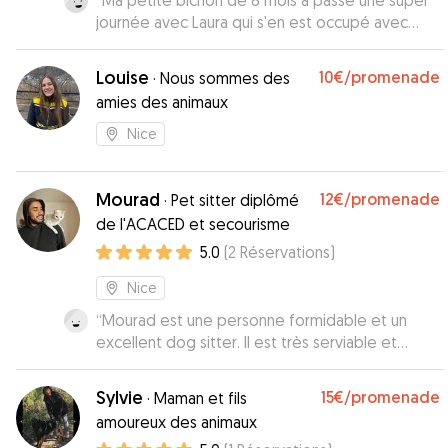
“
Ma petite bichon de 8 mois a passé une super
journée avec Laura qui s'en est occupé avec
beaucoup d'attention. Elle l'a emmené faire une
super ballade. C'était la première fois qu'elle
Louise
10€
/promenade
·
Nous sommes des
était gardée par quelqu'un en dehors de la
amies des animaux
famille et tout s'est très très bien passé. Je
referai appel à Laura sans hésiter si besoin et je
Nice
la recommande chaleureusement 💕
”
Mourad
12€
/promenade
·
Pet sitter diplômé
de l'ACACED et secourisme
5.0
(
2
Réservations
)
Nice
“
Mourad est une personne formidable et un
excellent dog sitter. Il est très serviable et
prend soin du chien avec amour. Je peux le
recommander à tout le monde. Pendant mon
Sylvie
15€
/promenade
·
Maman et fils
absence, il m'a envoyé des photos et a écrit
amoureux des animaux
quotidiennement sur la façon dont le chien allait