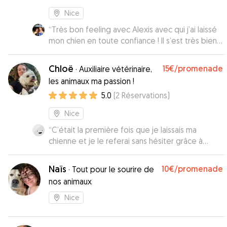
Nice
“
Très bon feeling avec Alexis avec qui j’ai laissé
mon chien en toute confiance ! Il s’est très bien
occupé de mon chien qui a fait une belle
promenade. Je re réservais la prochaine fois
Chloë
15€
/promenade
·
Auxiliaire vétérinaire,
avec lui sans hésiter !
”
les animaux ma passion !
5.0
(
2
Réservations
)
Nice
“
C’était la première fois que je laissais ma
chienne et je le referai sans hésiter grâce à
Chloë qui a été très gentille et rassurante. C’est
une personne très douce qui aime beaucoup les
Naïs
10€
/promenade
·
Tout pour le sourire de
animaux et à qui vous pouvez faire confiance les
nos animaux
yeux fermés.
”
Nice