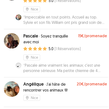
5.0
(
1
Réservations
)
et ce qu'ils avaient fait.
”
Nice
“
Impeccable en tout points. Accueil au top.
Sylvie et son fils William ont pris grand soin de
mon petit CKC. Balades, câlins… le tout avec
photos et films à l’appui. Je recommande à
Pascale
15€
/promenade
·
Soyez tranquille
toutes les personnes soucieuses de trouver un
avec moi
environnement plein de bienveillance pour nos
5.0
(
1
Réservations
)
amis à 4 pattes.
”
Nice
“
Pascale aime vraiment les animaux; c'est une
personne sérieuse. Ma petite chienne de 4
mois, a vécue des beaux moments... Je
recommande Pascale à 100% Merci Encore !
”
Angélique
20€
/promenade
·
J’ai hâte de
rencontrer vos animaux 🌸
Nice