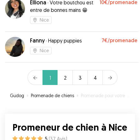
Elliona
10€
/promenade
·
Votre boutchou est
entre de bonnes mains 😁
Nice
Fanny
7€
/promenade
·
Happy puppies
Nice
1
2
3
4
Gudog
»
Promenade de chiens
»
Promenade pour votre chien à Nice
Promeneur de chien à Nice
5
(
37
Avis
)