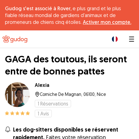
Gudog s'est associé à Rover,
e plus grand et le plus
fiable réseau mondial de gardiens d'animaux et de
promeneurs de chiens cinq étoiles.
Activer mon compte.
|
GAGA des toutous, ils seront
entre de bonnes pattes
Alexia
Corniche De Magnan, 06100, Nice
1
Réservations
1
Avis
Les dog-sitters disponibles se réservent
rapidement.
Faites votre réservation