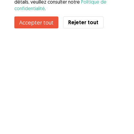
détails, veuillez consulter notre
Politique de
confidentialité
.
Contacter Alexia
Rejeter tout
Accepter tout
Connaissez-vous les avantages de Gudog ? Voir plus
Services
Comment cela marche
À propos de Gudog
Avis
Couverture vétérinaire
Conseils aux propriétaires
Conseils aux Dog Sitters
Devenir à dog-sitter