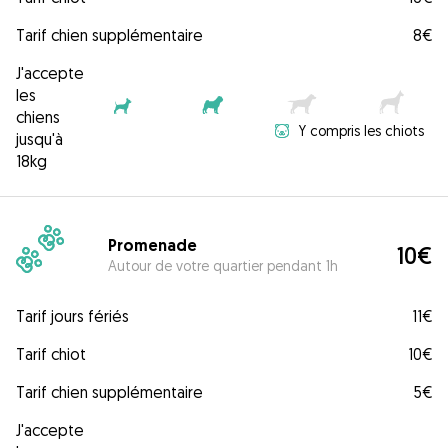
Tarif chien supplémentaire
8€
J'accepte
les
chiens
Y compris les chiots
jusqu'à
18kg
Promenade
10€
Autour de votre quartier pendant 1h
Tarif jours fériés
11€
Tarif chiot
10€
Tarif chien supplémentaire
5€
J'accepte