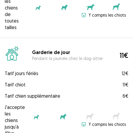
les
chiens
de
Y compris les chiots
toutes
tailles
Garderie de jour
11€
Pendant la journée chez le dog-sitter
Tarif jours fériés
12€
Tarif chiot
11€
Tarif chien supplémentaire
6€
J'accepte
les
chiens
Y compris les chiots
jusqu'à