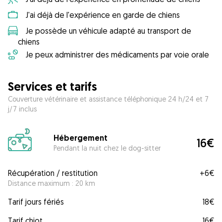
J'ai déjà de l'expérience en garde de chiens
Je possède un véhicule adapté au transport de
chiens
Je peux administrer des médicaments par voie orale
Services et tarifs
Couverture vétérinaire et assistance téléphonique 24 h/24 et 7
j/7 inclus
Hébergement
16€
Pendant la nuit chez le dog-sitter
Récupération / restitution
+
6€
Distance maximum : 20 km
Tarif jours fériés
18€
Tarif chiot
16€