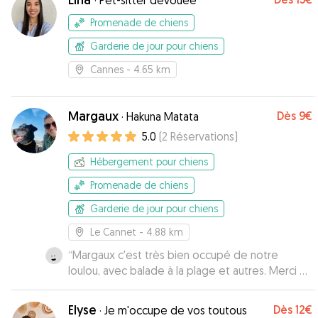
·
Pet-sitter dévouée
Promenade de chiens
Garderie de jour pour chiens
Cannes
- 4.65 km
Margaux
Dès
9€
·
Hakuna Matata
5.0
(
2
Réservations
)
Hébergement pour chiens
Promenade de chiens
Garderie de jour pour chiens
Le Cannet
- 4.88 km
“
Margaux c'est très bien occupé de notre
loulou, avec balade à la plage et autres. Merci à
elle !
”
Elyse
Dès
12€
·
Je m'occupe de vos toutous