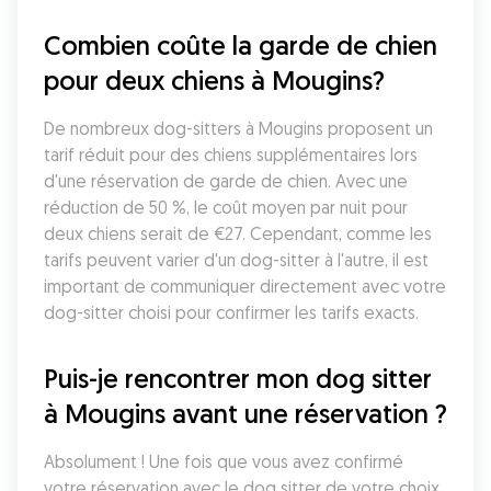
Combien coûte la garde de chien 
pour deux chiens à Mougins?
De nombreux dog-sitters à Mougins proposent un 
tarif réduit pour des chiens supplémentaires lors 
d'une réservation de garde de chien. Avec une 
réduction de 50 %, le coût moyen par nuit pour 
deux chiens serait de €27. Cependant, comme les 
tarifs peuvent varier d'un dog-sitter à l'autre, il est 
important de communiquer directement avec votre 
dog-sitter choisi pour confirmer les tarifs exacts.
Puis-je rencontrer mon dog sitter 
à Mougins avant une réservation ?
Absolument ! Une fois que vous avez confirmé 
votre réservation avec le dog sitter de votre choix 