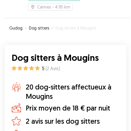
Cannes
- 4.95 km
Gudog
»
Dog sitters
»
Dog sitters à Mougins
Dog sitters à Mougins
5
(
2
Avis
)
20 dog-sitters affectueux à
Mougins
Prix moyen de 18 € par nuit
2 avis sur les dog sitters