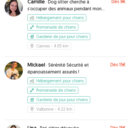
Camille
Dès
8€
·
Dog sitter cherche à
s’occuper des animaux pendant mon
temps libre
Hébergement pour chiens
Promenade de chiens
Garderie de jour pour chiens
Cannes
- 4.05 km
Mickael
Dès
15€
·
Sérénité Sécurité et
épanouissement assurés !
Hébergement pour chiens
Promenade de chiens
Garderie de jour pour chiens
Valbonne
- 4.22 km
Lina
Dès
15€