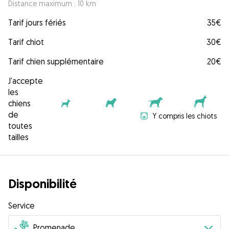
Distance maximum : 10 km
Tarif jours fériés
35€
Tarif chiot
30€
Tarif chien supplémentaire
20€
J'accepte
les
chiens
de
Y compris les chiots
toutes
tailles
Disponibilité
Service