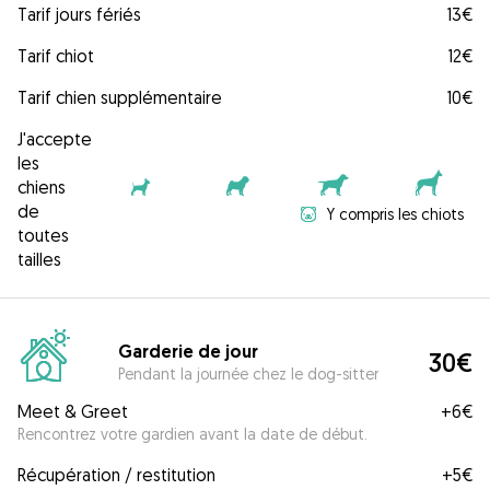
Tarif jours fériés
13€
Tarif chiot
12€
Tarif chien supplémentaire
10€
J'accepte
les
chiens
de
Y compris les chiots
toutes
tailles
Garderie de jour
30€
Pendant la journée chez le dog-sitter
Meet & Greet
+
6€
Rencontrez votre gardien avant la date de début.
Récupération / restitution
+
5€