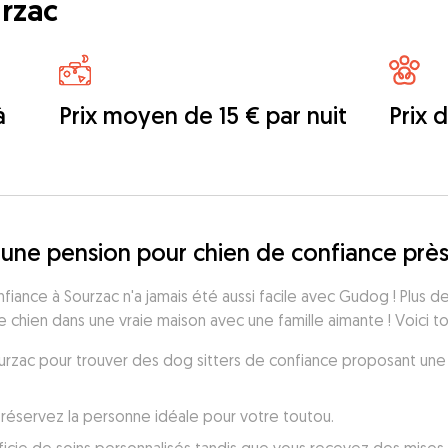
rzac
à
Prix moyen de 15 € par nuit
Prix 
une pension pour chien de confiance près
iance à Sourzac n'a jamais été aussi facile avec Gudog ! Plus de
 chien dans une vraie maison avec une famille aimante ! Voici t
Sourzac pour trouver des dog sitters de confiance proposant une
réservez la personne idéale pour votre toutou.