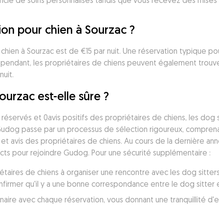
icie de soins personnalisés tandis que vous recevez des mises 
on pour chien à Sourzac ?
hien à Sourzac est de €15 par nuit. Une réservation typique pou
ependant, les propriétaires de chiens peuvent également trouve
nuit.
ourzac est-elle sûre ?
réservés et 0avis positifs des propriétaires de chiens, les dog
Gudog passe par un processus de sélection rigoureux, comprenant
 et avis des propriétaires de chiens. Au cours de la dernière an
icts pour rejoindre Gudog. Pour une sécurité supplémentaire :
taires de chiens à organiser une rencontre avec les dog sitters
irmer qu'il y a une bonne correspondance entre le dog sitter et