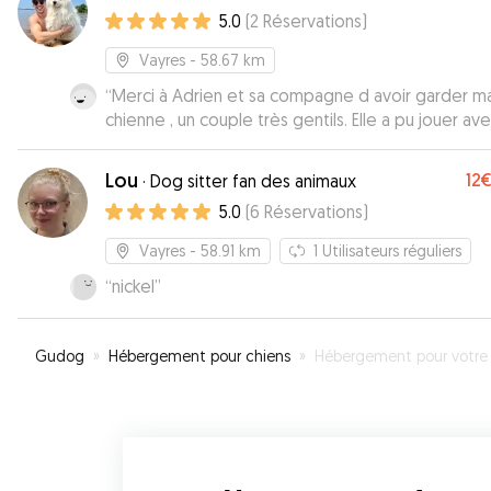
5.0
(
2
Réservations
)
Vayres
- 58.67 km
“
Merci à Adrien et sa compagne d avoir garder m
chienne , un couple très gentils. Elle a pu jouer avec
leur chien et profiter d une balade.
”
Lou
12
·
Dog sitter fan des animaux
5.0
(
6
Réservations
)
Vayres
- 58.91 km
1
Utilisateurs réguliers
“
nickel
”
Gudog
»
Hébergement pour chiens
»
Hébergement pour votre chien à Sour