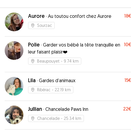
Aurore
18
·
Au toutou confort chez Aurore
Sourzac
Polie
10
·
Garder vos bébé la tête tranquille en
leur faisant plaisir❤️
Beaupouyet
- 9.74 km
Lila
15
·
Gardes d’animaux
Ribérac
- 22.19 km
Jullian
22
·
Chancelade Paws Inn
Chancelade
- 25.34 km