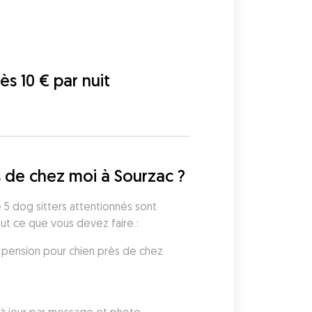
dès 10 € par nuit
 de chez moi à Sourzac ?
 5 dog sitters attentionnés sont 
out ce que vous devez faire :
 pension pour chien près de chez 