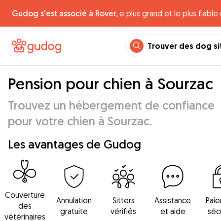
Gudog s'est associé à Rover,
e plus grand et le plus fiabl
Trouver des dog si
Pension pour chien à Sourzac
Trouvez un hébergement de confiance
pour votre chien à Sourzac.
Les avantages de Gudog
Couverture
Annulation
Sitters
Assistance
Pai
des
gratuite
vérifiés
et aide
séc
vétérinaires