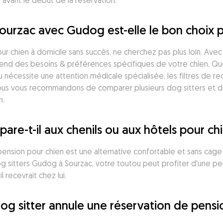
 avant le début de la réservation.
Sourzac avec Gudog est-elle le bon choix 
r chien à domicile sans succès, ne cherchez pas plus loin. Avec 5
nd des besoins & préférences spécifiques de votre chien. Que v
u nécessite une attention médicale spécialisée, les filtres de 
us vous recommandons de comparer plusieurs dog sitters et de li
n.
-t-il aux chenils ou aux hôtels pour chi
sion pour chien est une alternative confortable et sans cage a
g sitters Gudog à Sourzac, votre toutou peut profiter d'une pe
l recevrait chez lui.
dog sitter annule une réservation de pens