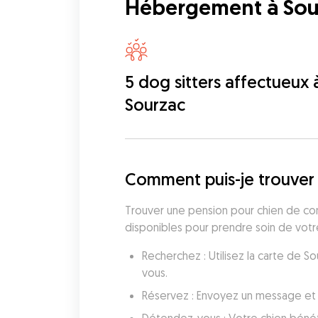
Hébergement à Sou
5 dog sitters affectueux 
Sourzac
Comment puis-je trouver 
Trouver une pension pour chien de conf
disponibles pour prendre soin de votre
Recherchez : Utilisez la carte de 
vous.
Réservez : Envoyez un message et 