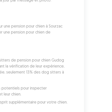
à jour par message et photo.
r une pension pour chien à Sourzac 
r une pension pour chien de 
 sitters de pension pour chien Gudog 
 la vérification de leur expérience, 
née, seulement 13% des dog sitters à 
 potentiels pour inspecter 
 leur chien. 
Gudog inclut une couverture vétérinaire avec chaque réservation, vous donnant une tranquillité d'esprit supplémentaire pour votre chien. 