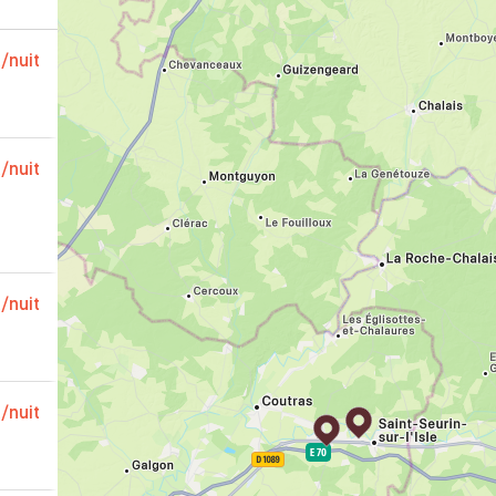
€
/nuit
€
/nuit
€
/nuit
€
/nuit