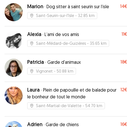
Marion
14
·
Dog sitter à saint seurin sur l’isle
Saint-Seurin-sur-l'Isle
- 32.85 km
Alexia
11
·
L’ami de vos amis
Saint-Médard-de-Guizières
- 35.65 km
Patricia
18
·
Garde d'animaux
Vignonet
- 50.88 km
Laura
12
·
Plein de papouille et de balade pour
le bonheur de tout le monde
Saint-Martial-de-Valette
- 54.70 km
Adrien
16
·
Garde de chiens