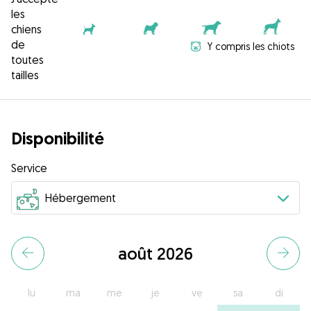
les
chiens
de
Y compris les chiots
toutes
tailles
Disponibilité
Service
août 2026
lu
ma
me
je
ve
sa
di