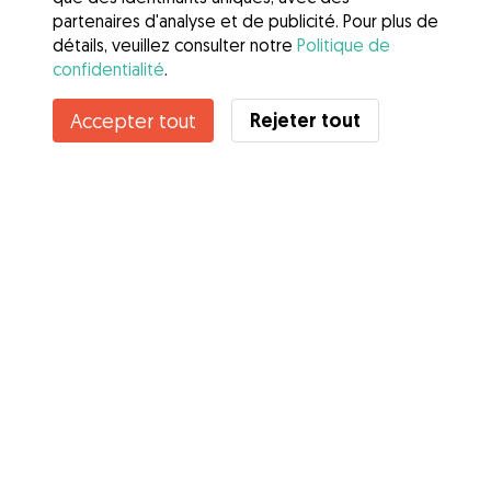
partenaires d'analyse et de publicité. Pour plus de
détails, veuillez consulter notre
Politique de
confidentialité
.
Contacter Aurore
Rejeter tout
Accepter tout
Connaissez-vous les avantages de Gudog ? Voir plus
Services
Comment cela marche
À propos de Gudog
Avis
Couverture vétérinaire
Conseils aux propriétaires
Conseils aux Dog Sitters