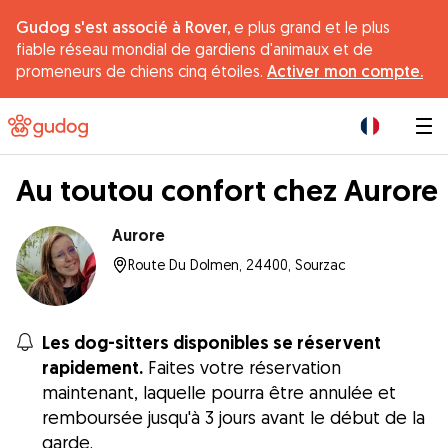
Gudog s'est associé à Rover,
e plus grand et le plus
fiable réseau mondial de gardiens d'animaux et de
promeneurs de chiens cinq étoiles.
Activer mon compte.
|
Au toutou confort chez Aurore
Aurore
Route Du Dolmen, 24400, Sourzac
Les dog-sitters disponibles se réservent
rapidement.
Faites votre réservation
maintenant, laquelle pourra être annulée et
remboursée jusqu'à 3 jours avant le début de la
garde.