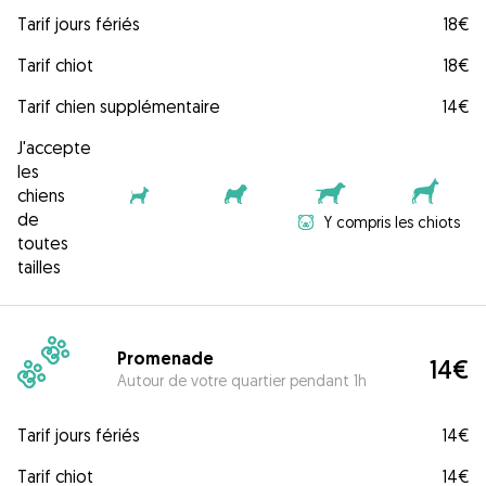
Tarif jours fériés
18€
Tarif chiot
18€
Tarif chien supplémentaire
14€
J'accepte
les
chiens
de
Y compris les chiots
toutes
tailles
Promenade
14€
Autour de votre quartier pendant 1h
Tarif jours fériés
14€
Tarif chiot
14€