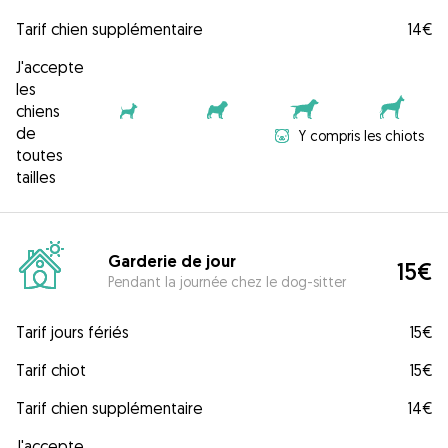
Tarif chien supplémentaire
14€
J'accepte
les
chiens
de
Y compris les chiots
toutes
tailles
Garderie de jour
15€
Pendant la journée chez le dog-sitter
Tarif jours fériés
15€
Tarif chiot
15€
Tarif chien supplémentaire
14€
J'accepte