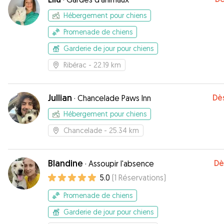
Hébergement pour chiens
Promenade de chiens
Garderie de jour pour chiens
Ribérac
- 22.19 km
Jullian
Dè
·
Chancelade Paws Inn
Hébergement pour chiens
Chancelade
- 25.34 km
Blandine
Dè
·
Assoupir l'absence
5.0
(
1
Réservations
)
Promenade de chiens
Garderie de jour pour chiens