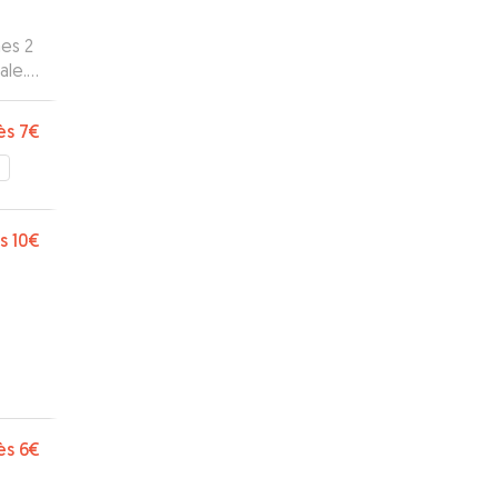
es 2
ale.
e
nez
ès
7€
s
10€
ès
6€