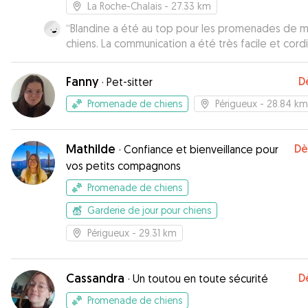
La Roche-Chalais
- 27.33 km
“
Blandine a été au top pour les promenades de m
chiens. La communication a été très facile et cordi
Lexie et Pad ont reçu une bonne dose de câlins. J
recommande Blandine si vous habitez ou vous ve
Fanny
D
·
Pet-sitter
en week-end à La Roche Chalais.
”
Promenade de chiens
Périgueux
- 28.84 km
Mathilde
Dè
·
Confiance et bienveillance pour
vos petits compagnons
Promenade de chiens
Garderie de jour pour chiens
Périgueux
- 29.31 km
Cassandra
D
·
Un toutou en toute sécurité
Promenade de chiens