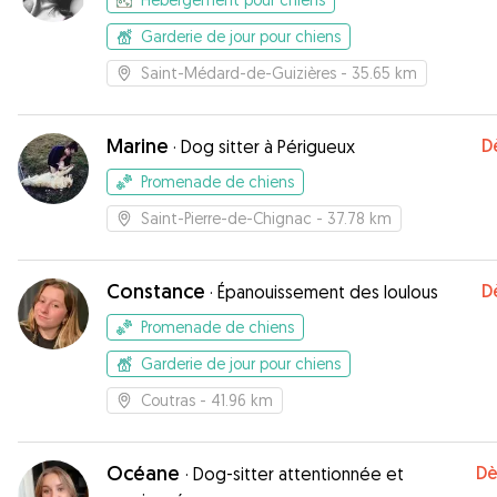
Garderie de jour pour chiens
Saint-Médard-de-Guizières
- 35.65 km
Marine
D
·
Dog sitter à Périgueux
Promenade de chiens
Saint-Pierre-de-Chignac
- 37.78 km
Constance
D
·
Épanouissement des loulous
Promenade de chiens
Garderie de jour pour chiens
Coutras
- 41.96 km
Océane
Dè
·
Dog-sitter attentionnée et