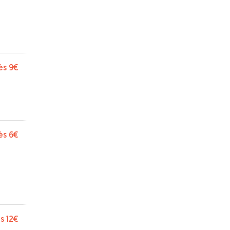
ès
9€
ès
6€
s
12€