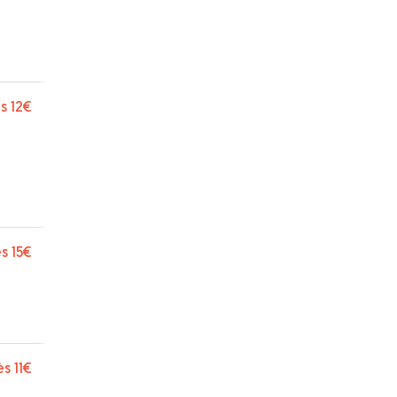
s
12€
s
15€
ès
11€