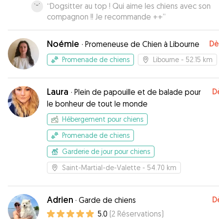
“
Dogsitter au top ! Qui aime les chiens avec son
compagnon !! Je recommande ++
”
Noémie
Dè
·
Promeneuse de Chien à Libourne
Promenade de chiens
Libourne
- 52.15 km
Laura
D
·
Plein de papouille et de balade pour
le bonheur de tout le monde
Hébergement pour chiens
Promenade de chiens
Garderie de jour pour chiens
Saint-Martial-de-Valette
- 54.70 km
Adrien
D
·
Garde de chiens
5.0
(
2
Réservations
)