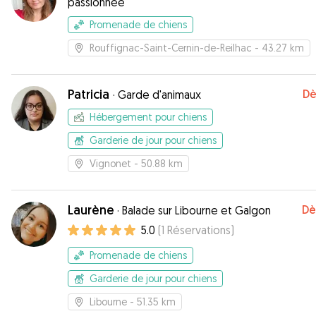
passionnée
Promenade de chiens
Rouffignac-Saint-Cernin-de-Reilhac
- 43.27 km
Patricia
Dè
·
Garde d'animaux
Hébergement pour chiens
Garderie de jour pour chiens
Vignonet
- 50.88 km
Laurène
Dè
·
Balade sur Libourne et Galgon
5.0
(
1
Réservations
)
Promenade de chiens
Garderie de jour pour chiens
Libourne
- 51.35 km