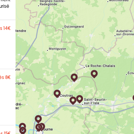
urisé
s
14€
ès
8€
s
15€