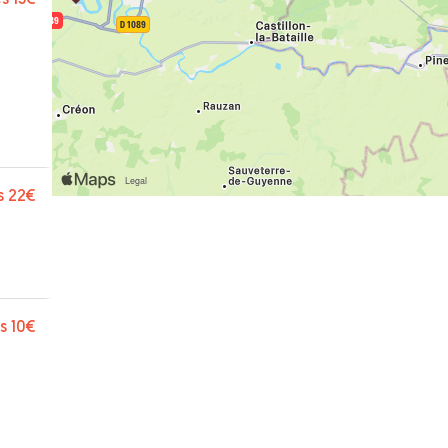
s
22€
s
10€