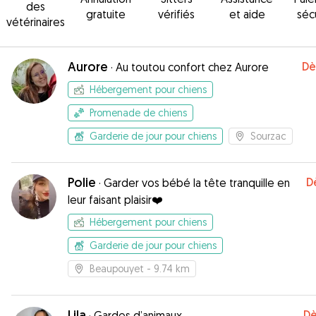
des
gratuite
vérifiés
et aide
séc
vétérinaires
Aurore
Dè
·
Au toutou confort chez Aurore
Hébergement pour chiens
Promenade de chiens
Garderie de jour pour chiens
Sourzac
Polie
D
·
Garder vos bébé la tête tranquille en
leur faisant plaisir❤️
Hébergement pour chiens
Garderie de jour pour chiens
Beaupouyet
- 9.74 km
Lila
Dè
·
Gardes d’animaux