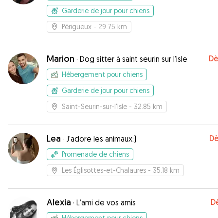
Garderie de jour pour chiens
Périgueux
- 29.75 km
Marion
Dè
·
Dog sitter à saint seurin sur l’isle
Hébergement pour chiens
Garderie de jour pour chiens
Saint-Seurin-sur-l'Isle
- 32.85 km
Lea
Dè
·
J’adore les animaux:)
Promenade de chiens
Les Églisottes-et-Chalaures
- 35.18 km
Alexia
D
·
L’ami de vos amis
Hébergement pour chiens