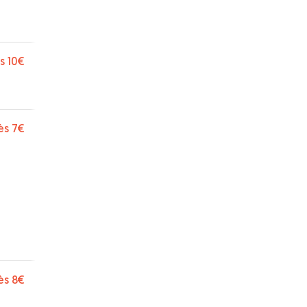
s
10€
ès
7€
ès
8€