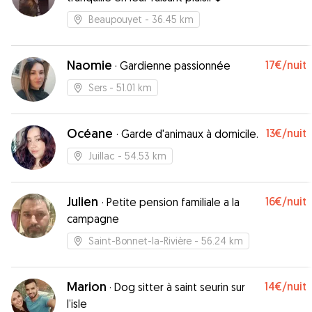
Beaupouyet
- 36.45 km
Naomie
17€
/nuit
·
Gardienne passionnée
Sers
- 51.01 km
Océane
13€
/nuit
·
Garde d'animaux à domicile.
Juillac
- 54.53 km
Julien
16€
/nuit
·
Petite pension familiale a la
campagne
Saint-Bonnet-la-Rivière
- 56.24 km
Marion
14€
/nuit
·
Dog sitter à saint seurin sur
l’isle