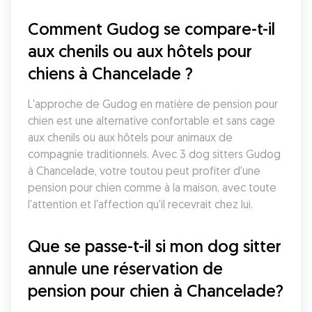
Comment Gudog se compare-t-il 
aux chenils ou aux hôtels pour 
chiens à Chancelade ?
L'approche de Gudog en matière de pension pour 
chien est une alternative confortable et sans cage 
aux chenils ou aux hôtels pour animaux de 
compagnie traditionnels. Avec 3 dog sitters Gudog 
à Chancelade, votre toutou peut profiter d'une 
pension pour chien comme à la maison, avec toute 
l'attention et l'affection qu'il recevrait chez lui.
Que se passe-t-il si mon dog sitter 
annule une réservation de 
pension pour chien à Chancelade?