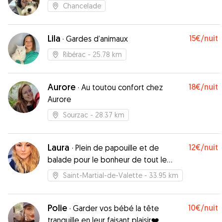
Chancelade
Lila
15€
/nuit
·
Gardes d’animaux
Ribérac
- 25.78 km
Aurore
18€
/nuit
·
Au toutou confort chez
Aurore
Sourzac
- 28.37 km
Laura
12€
/nuit
·
Plein de papouille et de
balade pour le bonheur de tout le
monde
Saint-Martial-de-Valette
- 33.95 km
Polie
10€
/nuit
·
Garder vos bébé la tête
tranquille en leur faisant plaisir❤️