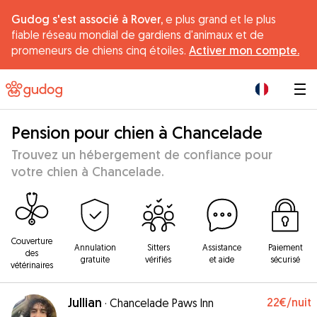
Gudog s'est associé à Rover,
e plus grand et le plus
fiable réseau mondial de gardiens d'animaux et de
promeneurs de chiens cinq étoiles.
Activer mon compte.
|
Pension pour chien à Chancelade
Trouvez un hébergement de confiance pour
votre chien à Chancelade.
Couverture
Annulation
Sitters
Assistance
Paiement
des
gratuite
vérifiés
et aide
sécurisé
vétérinaires
Jullian
22€
/nuit
·
Chancelade Paws Inn