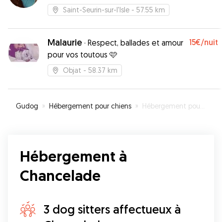
Saint-Seurin-sur-l'Isle
- 57.55 km
Malaurie
15€
/nuit
·
Respect, ballades et amour
pour vos toutous 🩷
Objat
- 58.37 km
Gudog
»
Hébergement pour chiens
»
Hébergement pour votre chien à Chancelade
Hébergement à
Chancelade
3 dog sitters affectueux à