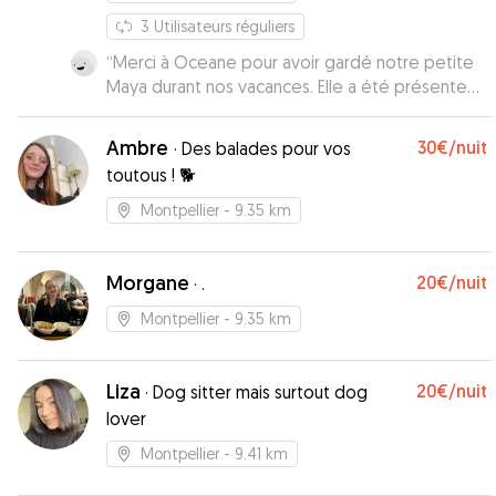
3
Utilisateurs réguliers
“
Merci à Oceane pour avoir gardé notre petite
Maya durant nos vacances. Elle a été présente
pour elle à la maison et nous a donné des
nouvelles régulièrement. Concernant les
Ambre
30€
/nuit
·
Des balades pour vos
horaires de dépose et de récupération elle a
toutous ! 🐕
été très flexible et nous avons pu venir
récupérer Maya tard le soir. Au top ! Merci
Montpellier
- 9.35 km
encore Oceane
”
Morgane
20€
/nuit
·
.
Montpellier
- 9.35 km
Liza
20€
/nuit
·
Dog sitter mais surtout dog
lover
Montpellier
- 9.41 km