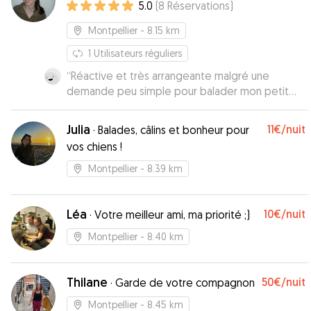
5.0
(
8
Réservations
)
Montpellier
- 8.15 km
1
Utilisateurs réguliers
“
Réactive et très arrangeante malgré une
demande peu simple pour balader mon petit
chiot ! Allez y les yeux fermés pour compter sur
Julie pour vos loulous !
”
Julia
11€
/nuit
·
Balades, câlins et bonheur pour
vos chiens !
Montpellier
- 8.39 km
Léa
10€
/nuit
·
Votre meilleur ami, ma priorité ;)
Montpellier
- 8.40 km
Thilane
50€
/nuit
·
Garde de votre compagnon
Montpellier
- 8.45 km