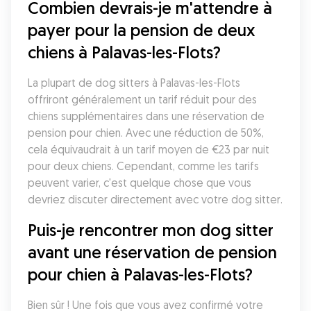
Combien devrais-je m'attendre à 
payer pour la pension de deux 
chiens à Palavas-les-Flots?
La plupart de dog sitters à Palavas-les-Flots 
offriront généralement un tarif réduit pour des 
chiens supplémentaires dans une réservation de 
pension pour chien. Avec une réduction de 50%, 
cela équivaudrait à un tarif moyen de €23 par nuit 
pour deux chiens. Cependant, comme les tarifs 
peuvent varier, c'est quelque chose que vous 
devriez discuter directement avec votre dog sitter. 
Puis-je rencontrer mon dog sitter 
avant une réservation de pension 
pour chien à Palavas-les-Flots?
Bien sûr ! Une fois que vous avez confirmé votre 