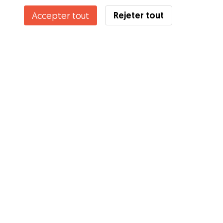
Rejeter tout
Accepter tout
Services
Comment cela marche
À propos de Gudog
Avis
Couverture vétérinaire
Conseils aux propriétaires
Conseils aux Dog Sitters
Devenir à dog-sitter
Blog