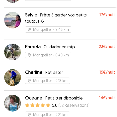
Sylvie
17€
/nuit
·
Prête à garder vos petits
toutous 🐶
Montpellier
- 8.46 km
Pamela
23€
/nuit
·
Cuidador en mtp
Montpellier
- 8.48 km
Charline
19€
/nuit
·
Pet Sister
Montpellier
- 9.18 km
Océane
14€
/nuit
·
Pet sitter disponible
5.0
(
52
Réservations
)
Montpellier
- 9.21 km