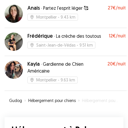
Anais
27€
/nuit
·
Partez l'esprit léger 🥰
Montpellier
- 9.43 km
Frédérique
12€
/nuit
·
La crèche des toutous
Saint-Jean-de-Védas
- 9.51 km
Kayla
20€
/nuit
·
Gardienne de Chien
Américaine
Montpellier
- 9.63 km
Gudog
»
Hébergement pour chiens
»
Hébergement pour votre chien à Palavas-les-Flots