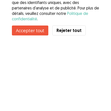
que des identifiants uniques, avec des
partenaires d'analyse et de publicité. Pour plus de
détails, veuillez consulter notre
Politique de
confidentialité
.
Rejeter tout
Accepter tout
Services
Comment cela marche
À propos de Gudog
Avis
Couverture vétérinaire
Conseils aux propriétaires