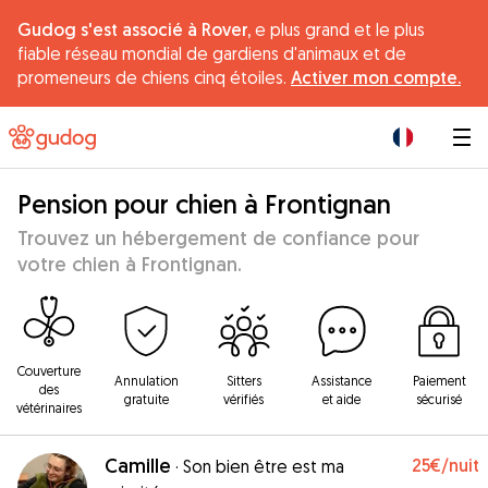
Gudog s'est associé à Rover,
e plus grand et le plus
fiable réseau mondial de gardiens d'animaux et de
promeneurs de chiens cinq étoiles.
Activer mon compte.
|
Pension pour chien à Frontignan
Trouvez un hébergement de confiance pour
votre chien à Frontignan.
Couverture
Annulation
Sitters
Assistance
Paiement
des
gratuite
vérifiés
et aide
sécurisé
vétérinaires
Camille
25€
/nuit
·
Son bien être est ma