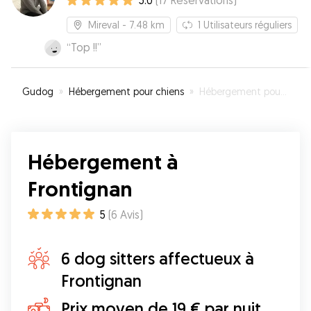
5.0
(
17
Réservations
)
Mireval
- 7.48 km
1
Utilisateurs réguliers
“
Top !!
”
Gudog
»
Hébergement pour chiens
»
Hébergement pour votre chien à Frontignan
Hébergement à
Frontignan
5
(
6
Avis
)
6 dog sitters affectueux à
Frontignan
Prix moyen de 19 € par nuit