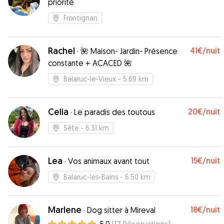
priorité
Frontignan
Rachel
41€
/nuit
·
🌺 Maison- Jardin- Présence
constante + ACACED 🌺
Balaruc-le-Vieux
- 5.69 km
Celia
20€
/nuit
·
Le paradis des toutous
Sète
- 6.31 km
Lea
15€
/nuit
·
Vos animaux avant tout
Balaruc-les-Bains
- 6.50 km
Marlene
18€
/nuit
·
Dog sitter à Mireval