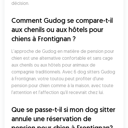
décision.
Comment Gudog se compare-t-il 
aux chenils ou aux hôtels pour 
chiens à Frontignan ?
L'approche de Gudog en matière de pension pour 
chien est une alternative confortable et sans cage 
aux chenils ou aux hôtels pour animaux de 
compagnie traditionnels. Avec 6 dog sitters Gudog 
à Frontignan, votre toutou peut profiter d'une 
pension pour chien comme à la maison, avec toute 
l'attention et l'affection qu'il recevrait chez lui.
Que se passe-t-il si mon dog sitter 
annule une réservation de 
pension pour chien à Frontignan?