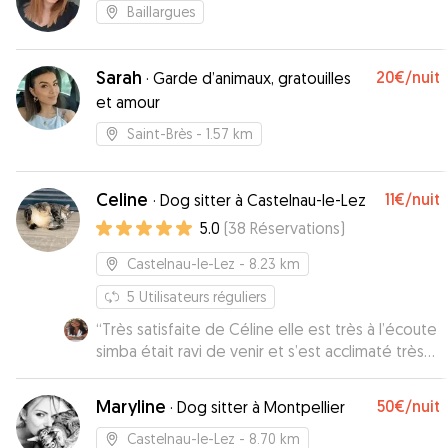
Baillargues
Sarah
20€
/nuit
·
Garde d’animaux, gratouilles
et amour
Saint-Brès
- 1.57 km
Celine
11€
/nuit
·
Dog sitter à Castelnau-le-Lez
5.0
(
38
Réservations
)
Castelnau-le-Lez
- 8.23 km
5
Utilisateurs réguliers
“
Très satisfaite de Céline elle est très à l’écoute
simba était ravi de venir et s’est acclimaté très
rapidement et ne voulait plus partir quand mes
parents ont voulu le récupérer ! Je
Maryline
50€
/nuit
·
Dog sitter à Montpellier
recommande!
”
Castelnau-le-Lez
- 8.70 km