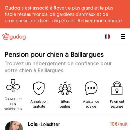
Gudog s'est associé à Rover,
e plus grand et le plus
fiable réseau mondial de gardiens d'animaux et de
promeneurs de chiens cinq étoiles.
Activer mon compte.
|
Pension pour chien à Baillargues
Trouvez un hébergement de confiance pour
votre chien à Baillargues.
Couverture
Annulation
Sitters
Assistance
Paiement
des
gratuite
vérifiés
et aide
sécurisé
vétérinaires
Lola
10€
/nuit
·
Lolasitter