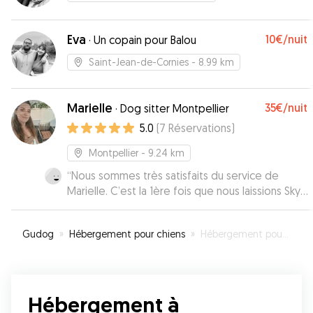
Eva
10€
/nuit
·
Un copain pour Balou
Saint-Jean-de-Cornies
- 8.99 km
Marielle
35€
/nuit
·
Dog sitter Montpellier
5.0
(
7
Réservations
)
Montpellier
- 9.24 km
“
Nous sommes très satisfaits du service de
Marielle. C’est la 1ère fois que nous laissions Sky.
Marielle nous a accueilli naturellement,
simplement comme si nous la connaissions et
Gudog
»
Hébergement pour chiens
»
Hébergement pour votre chien à Baillargues
Sky l’a tout de suite adopté. Marielle nous a
envoyé des photos avec un petit mot pour nous
rassurer à plusieurs reprises le temps de la
garde. Nous recommandons Marielle pour sa
Hébergement à
gentillesse et la remercions à nouveau.
”