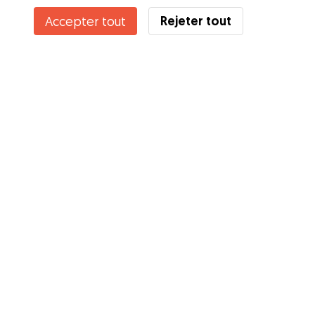
Rejeter tout
Accepter tout
Services
Comment cela marche
À propos de Gudog
Avis
Couverture vétérinaire
Conseils aux propriétaires
Conseils aux Dog Sitters
Devenir à dog-sitter
Blog