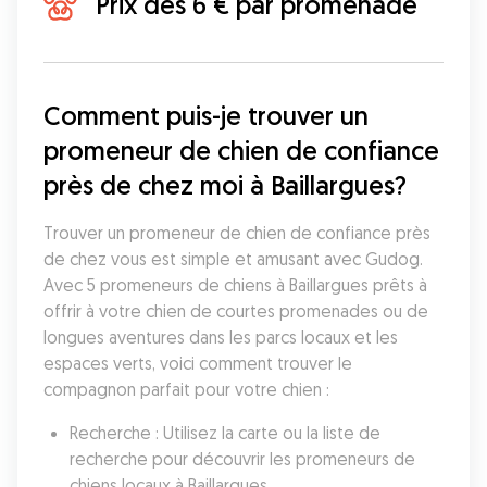
Prix dès 6 € par promenade
Comment puis-je trouver un 
promeneur de chien de confiance 
près de chez moi à Baillargues?
Trouver un promeneur de chien de confiance près 
de chez vous est simple et amusant avec Gudog. 
Avec 5 promeneurs de chiens à Baillargues prêts à 
offrir à votre chien de courtes promenades ou de 
longues aventures dans les parcs locaux et les 
espaces verts, voici comment trouver le 
compagnon parfait pour votre chien :
Recherche : Utilisez la carte ou la liste de 
recherche pour découvrir les promeneurs de 
chiens locaux à Baillargues.