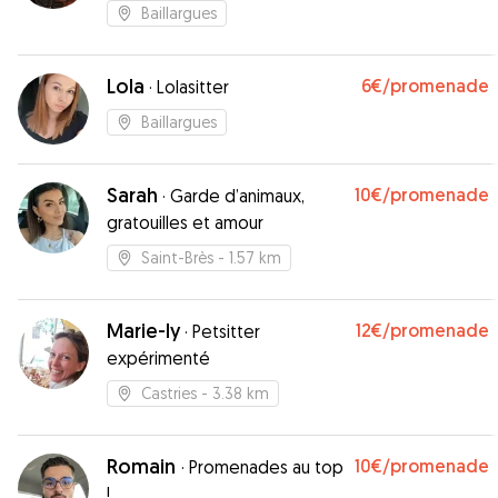
Baillargues
Lola
6€
/promenade
·
Lolasitter
Baillargues
Sarah
10€
/promenade
·
Garde d’animaux,
gratouilles et amour
Saint-Brès
- 1.57 km
Marie-ly
12€
/promenade
·
Petsitter
expérimenté
Castries
- 3.38 km
Romain
10€
/promenade
·
Promenades au top
!