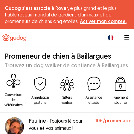
Gudog s'est associé à Rover,
e plus grand et le plus
fiable réseau mondial de gardiens d'animaux et de
promeneurs de chiens cinq étoiles.
Activer mon compte.
|
Promeneur de chien à Baillargues
Trouvez un dog walker de confiance à Baillargues
Couverture
Annulation
Sitters
Assistance
Paiement
des
gratuite
vérifiés
et aide
sécurisé
vétérinaires
Pauline
10€
/promenade
·
Toujours là pour
vous et vos animaux !