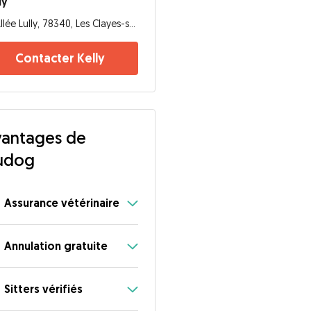
ly
Allée Lully, 78340, Les Clayes-sous-Bois
Contacter Kelly
antages de
udog
Assurance vétérinaire
Annulation gratuite
Sitters vérifiés