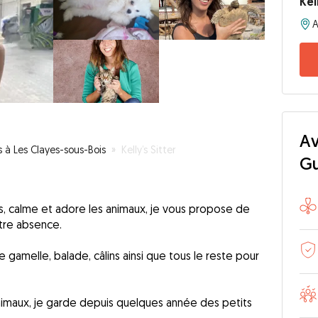
Kel
Av
s à Les Clayes-sous-Bois
»
Kelly’s Sitter
G
ns, calme et adore les animaux, je vous propose de
tre absence.
e gamelle, balade, câlins ainsi que tous le reste pour
nimaux, je garde depuis quelques année des petits