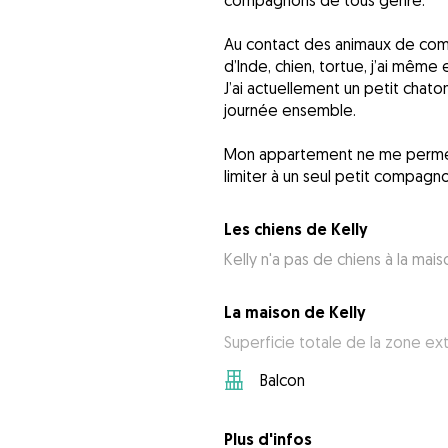
compagnons de tous genre.
Au contact des animaux de com
d’Inde, chien, tortue, j’ai mêm
J’ai actuellement un petit chaton
journée ensemble.
Mon appartement ne me permet 
limiter à un seul petit compagno
Les chiens de Kelly
Kelly n'a pas de chiens à la mais
La maison de Kelly
Superficie totale de la zone ex
Balcon
Plus d'infos