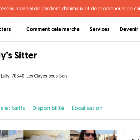
e réseau mondial de gardiens d'animaux et de promeneurs de chi
tters
Comment cela marche
Services
Devenir 
y’s Sitter
 Lully, 78340, Les Clayes-sous-Bois
s et tarifs
Disponibilité
Localisation