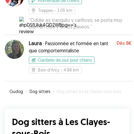
Promenade de chiens
Trappes
- 3.05 km
“
Oddie es tranquilo y cariñoso, se porta muy
bien en casa y en los paseos.
”
Laura
Dès
8€
·
Passionnée et formée en tant
que comportemntaliste
Garderie de jour pour chiens
Bois-d'Arcy
- 4.88 km
Gudog
»
Dog sitters
»
Dog sitters à Les Clayes-sous-Bois
Dog sitters à Les Clayes-
sous-Bois