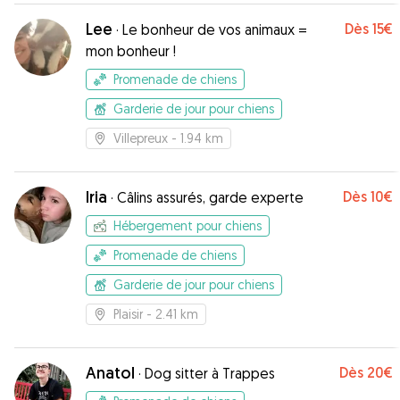
les yeux fermés !
”
Lee
Dès
15€
·
Le bonheur de vos animaux =
mon bonheur !
Promenade de chiens
Garderie de jour pour chiens
Villepreux
- 1.94 km
Iria
Dès
10€
·
Câlins assurés, garde experte
Hébergement pour chiens
Promenade de chiens
Garderie de jour pour chiens
Plaisir
- 2.41 km
Anatol
Dès
20€
·
Dog sitter à Trappes