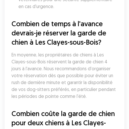
en cas d'urgence.
Combien de temps à l'avance 
devrais-je réserver la garde de 
chien à Les Clayes-sous-Bois?
En moyenne, les propriétaires de chiens à Les 
Clayes-sous-Bois réservent la garde de chien 4 
jours à l'avance. Nous recommandons d'organiser 
votre réservation dès que possible pour éviter un 
rush de dernière minute et garantir la disponibilité 
de vos dog-sitters préférés, en particulier pendant 
les périodes de pointe comme l'été.
Combien coûte la garde de chien 
pour deux chiens à Les Clayes-