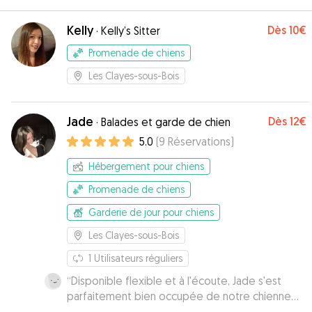
Kelly
Dès
10€
·
Kelly’s Sitter
Promenade de chiens
Les Clayes-sous-Bois
Jade
Dès
12€
·
Balades et garde de chien
5.0
(
9
Réservations
)
Hébergement pour chiens
Promenade de chiens
Garderie de jour pour chiens
Les Clayes-sous-Bois
1
Utilisateurs réguliers
“
Disponible flexible et à l'écoute, Jade s'est
parfaitement bien occupée de notre chienne
Tila pendant notre absence. Je la recommande