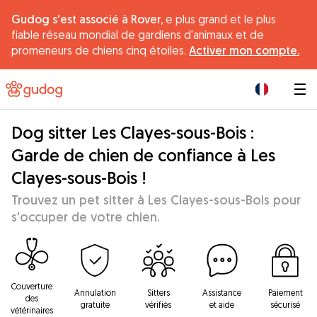
Gudog s'est associé à Rover,
e plus grand et le plus
fiable réseau mondial de gardiens d'animaux et de
promeneurs de chiens cinq étoiles.
Activer mon compte.
|
Dog sitter Les Clayes-sous-Bois :
Garde de chien de confiance à Les
Clayes-sous-Bois !
Trouvez un pet sitter à Les Clayes-sous-Bois pour
s'occuper de votre chien.
Couverture
Annulation
Sitters
Assistance
Paiement
des
gratuite
vérifiés
et aide
sécurisé
vétérinaires