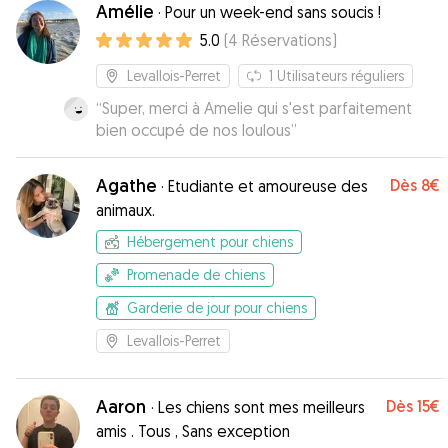
Amélie
·
Pour un week-end sans soucis !
5.0
(
4
Réservations
)
Levallois-Perret
1
Utilisateurs réguliers
“
Super, merci à Amelie qui s'est parfaitement
bien occupé de nos loulous
”
Agathe
Dès
8€
·
Etudiante et amoureuse des
animaux.
Hébergement pour chiens
Promenade de chiens
Garderie de jour pour chiens
Levallois-Perret
Aaron
Dès
15€
·
Les chiens sont mes meilleurs
amis . Tous , Sans exception