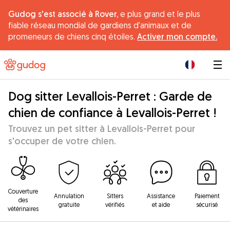
Gudog s'est associé à Rover,
e plus grand et le plus
fiable réseau mondial de gardiens d'animaux et de
promeneurs de chiens cinq étoiles.
Activer mon compte.
|
Dog sitter Levallois-Perret : Garde de
chien de confiance à Levallois-Perret !
Trouvez un pet sitter à Levallois-Perret pour
s'occuper de votre chien.
Couverture
Annulation
Sitters
Assistance
Paiement
des
gratuite
vérifiés
et aide
sécurisé
vétérinaires