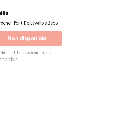
élie
Proche : Pont De Levallois Becon, 92300, Levallois-Perret
Non disponible
lie est temporairement
isponible