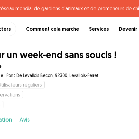
e réseau mondial de gardiens d'animaux et de promeneurs de chi
tters
Comment cela marche
Services
Devenir 
r un week-end sans soucis !
e
e : Pont De Levallois Becon, 92300, Levallois-Perret
Utilisateurs réguliers
ervations
s
ation
Avis