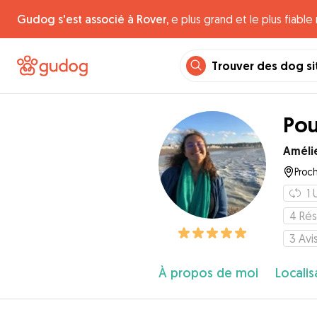
Gudog s'est associé à Rover,
e plus grand et le plus fiabl
Trouver des dog si
Pou
Améli
Proch
1
4
Rés
3
Avi
À propos de moi
Localis