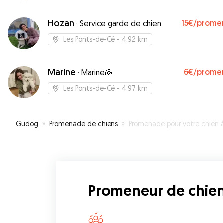
Hozan
15€
/prome
·
Service garde de chien
Les Ponts-de-Cé
- 4.92 km
Marine
6€
/prome
·
Marine🐚
Les Ponts-de-Cé
- 4.97 km
Gudog
»
Promenade de chiens
»
Promenade pour votre chien à Tréla
Promeneur de chien