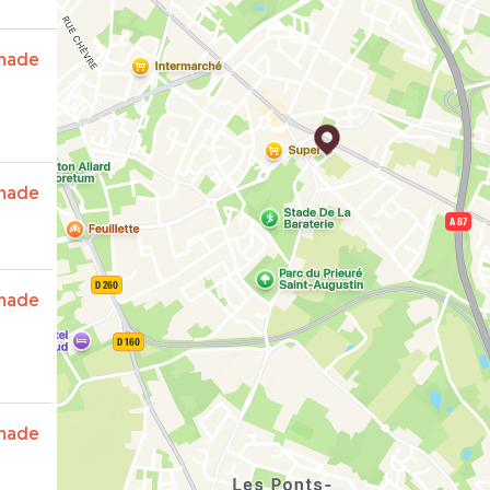
nade
nade
nade
nade