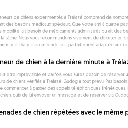
eneurs de chiens expérimentés à Trélazé comprend de nombreu
yant des besoins médicaux spéciaux. Que votre ami à quatre pa
mobilité, ait besoin de médicaments administrés ou ait des bes
 la tâche. Nous vous recommandons vivement de discuter en dét
arantir que chaque promenade soit parfaitement adaptée aux be
neur de chien à la dernière minute à Tréla
peut être imprévisible et parfois vous aurez besoin de réserver
s de chiens vérifiés à Trélazé, Gudog a tout prévu. Pas besoin
 commencer à passer des appels téléphoniques frénétiques, il 
 chien, puis de lui envoyer un message et de réserver via Gudog
omenades de chien répétées avec le même 