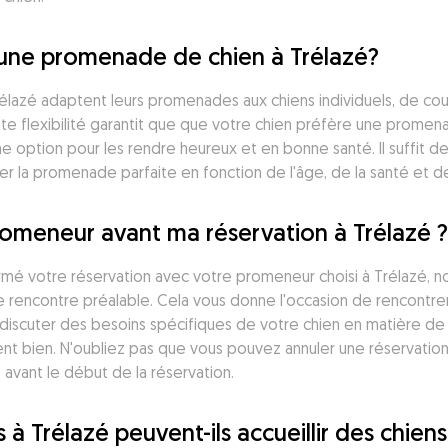
une promenade de chien à Trélazé?
azé adaptent leurs promenades aux chiens individuels, de cour
e flexibilité garantit que que votre chien préfère une promen
une option pour les rendre heureux et en bonne santé. Il suffit 
r la promenade parfaite en fonction de l'âge, de la santé et d
romeneur avant ma réservation à Trélazé ?
firmé votre réservation avec votre promeneur choisi à Trélazé, 
e rencontre préalable. Cela vous donne l'occasion de rencontre
scuter des besoins spécifiques de votre chien en matière de
nt bien. N'oubliez pas que vous pouvez annuler une réservatio
 avant le début de la réservation.
à Trélazé peuvent-ils accueillir des chiens