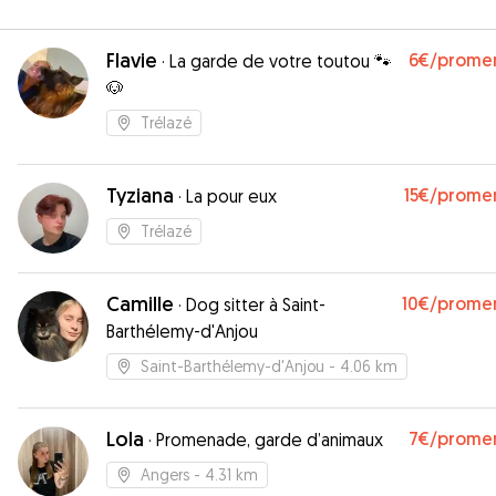
Flavie
6€
/prome
·
La garde de votre toutou 🐾
🐶
Trélazé
Tyziana
15€
/prome
·
La pour eux
Trélazé
Camille
10€
/prome
·
Dog sitter à Saint-
Barthélemy-d'Anjou
Saint-Barthélemy-d'Anjou
- 4.06 km
Lola
7€
/prome
·
Promenade, garde d’animaux
Angers
- 4.31 km