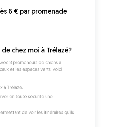
dès 6 € par promenade
 de chez moi à Trélazé?
vec 8 promeneurs de chiens à 
ux et les espaces verts, voici 
x à Trélazé.
ver en toute sécurité une 
ettant de voir les itinéraires qu'ils 