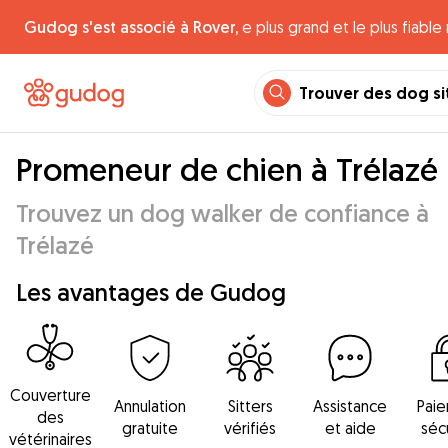
Gudog s'est associé à Rover,
e plus grand et le plus fiabl
Trouver des dog si
Promeneur de chien à Trélazé
Trouvez un dog walker de confiance à
Trélazé
Les avantages de Gudog
Couverture
Annulation
Sitters
Assistance
Pai
des
gratuite
vérifiés
et aide
séc
vétérinaires