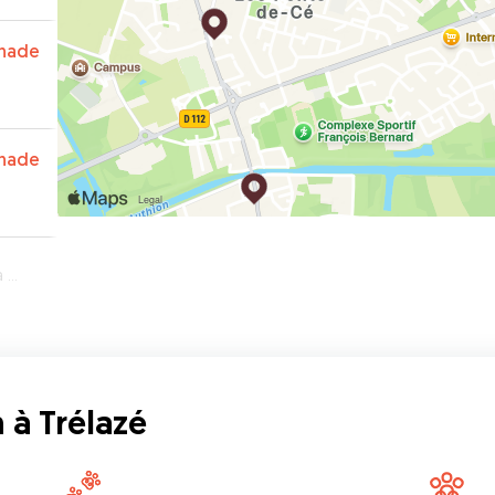
nade
nade
zé
 à Trélazé