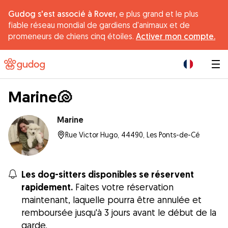
Gudog s'est associé à Rover,
e plus grand et le plus
fiable réseau mondial de gardiens d'animaux et de
promeneurs de chiens cinq étoiles.
Activer mon compte.
|
Marine🐚
Marine
Rue Victor Hugo, 44490, Les Ponts-de-Cé
Les dog-sitters disponibles se réservent
rapidement.
Faites votre réservation
maintenant, laquelle pourra être annulée et
remboursée jusqu'à 3 jours avant le début de la
garde.