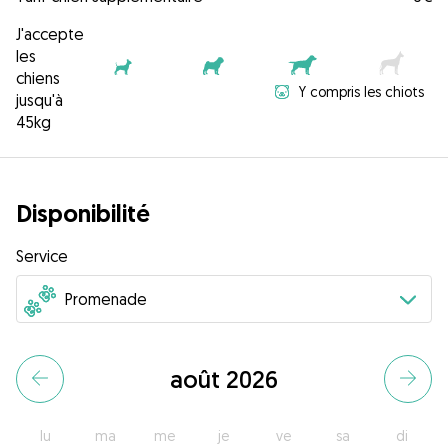
J'accepte
les
chiens
Y compris les chiots
jusqu'à
45kg
Disponibilité
Service
août 2026
lu
ma
me
je
ve
sa
di