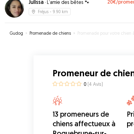
Julissa
20€
/prome
·
L’amie des bêtes 🐾
Fréjus
- 9.90 km
Gudog
»
Promenade de chiens
»
Promenade pour votre chien à Roquebrune-sur-Arge
Promeneur de chie
0
(
4
Avis
)
13 promeneurs de
Pr
chiens affectueux à
p
Roquebrune-sur-