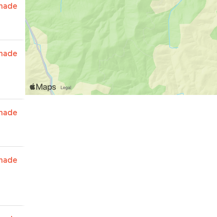
nade
nade
nade
nade