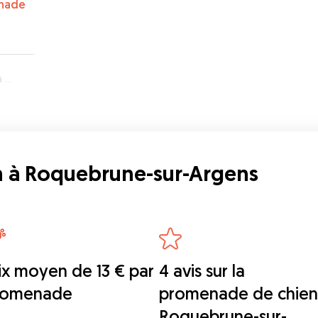
nade
ns
n à Roquebrune-sur-Argens
ix moyen de 13 € par
4 avis sur la
romenade
promenade de chien
Roquebrune-sur-