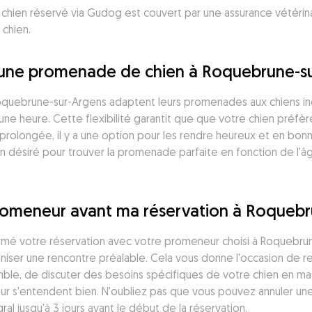
en réservé via Gudog est couvert par une assurance vétérinaire,
 chien.
une promenade de chien à Roquebrune-su
uebrune-sur-Argens adaptent leurs promenades aux chiens indiv
ne heure. Cette flexibilité garantit que que votre chien préfè
rolongée, il y a une option pour les rendre heureux et en bonne 
désiré pour trouver la promenade parfaite en fonction de l'âge
promeneur avant ma réservation à Roquebr
firmé votre réservation avec votre promeneur choisi à Roquebr
aniser une rencontre préalable. Cela vous donne l'occasion de 
le, de discuter des besoins spécifiques de votre chien en m
ur s'entendent bien. N'oubliez pas que vous pouvez annuler une
 jusqu'à 3 jours avant le début de la réservation.