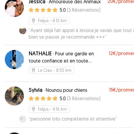
Jessica
20€
/prome
·
Amoureuse des Animaux
5.0
(
3
Réservations
)
Fréjus
- 8.10 km
“
Ayant déjà fait appel à Jessica je savais que tout a
bien se passer, je recommande +++
”
NATHALIE
12€
/prome
·
Pour une garde en
toute confiance et en toute
sérénité
La Crau
- 8.55 km
Sylvia
15€
/prome
·
Nounou pour chiens
5.0
(
3
Réservations
)
Fréjus
- 9.16 km
“
personne très compétente et attentive
”