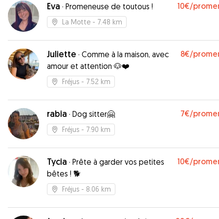
Eva
10€
/prome
·
Promeneuse de toutous !
La Motte
- 7.48 km
Juliette
8€
/prome
·
Comme à la maison, avec
amour et attention 🐶❤️
Fréjus
- 7.52 km
rabia
7€
/prome
·
Dog sitter🤗
Fréjus
- 7.90 km
Tycia
10€
/prome
·
Prête à garder vos petites
bêtes ! 🐕
Fréjus
- 8.06 km