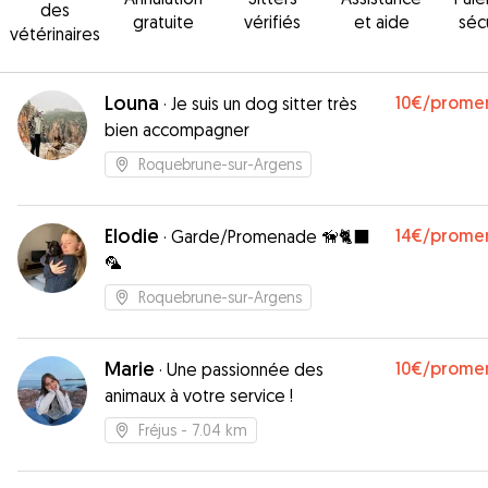
des
gratuite
vérifiés
et aide
séc
vétérinaires
Louna
10€
/prome
·
Je suis un dog sitter très
bien accompagner
Roquebrune-sur-Argens
Elodie
14€
/prome
·
Garde/Promenade 🦮🐈‍⬛
🦜
Roquebrune-sur-Argens
Marie
10€
/prome
·
Une passionnée des
animaux à votre service !
Fréjus
- 7.04 km