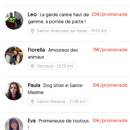
Leo
20€
/promenade
·
La garde canine haut de
gamme, à portée de patte !
Sainte-Anastasie-sur-Issole
- 19.03 km
Fiorella
15€
/promenade
·
Amoureux des
animaux
Grimaud
- 19.29 km
Paula
10€
/promenade
·
Dog sitter in Sainte-
Maxime
Sainte-Maxime
- 21.48 km
Eva
10€
/promenade
·
Promeneuse de toutous
!