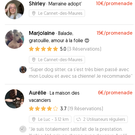
Shirley
10€
/promenade
·
Marraine adopt’
Le Cannet-des-Maures
Marjolaine
15€
/promenade
·
Balade,
gratouille, amour à la folie 😍
5.0
(
3
Réservations
)
Le Cannet-des-Maures
“
Super dog sitter, ca s’est très bien passé avec
mon Loulou et avec sa chienne! Je recommande
”
Aurélie
6€
/promenade
·
La maison des
vacanciers
3.7
(
19
Réservations
)
Le Luc
- 3.12 km
2
Utilisateurs réguliers
“
Je suis totalement satisfait de la prestation.