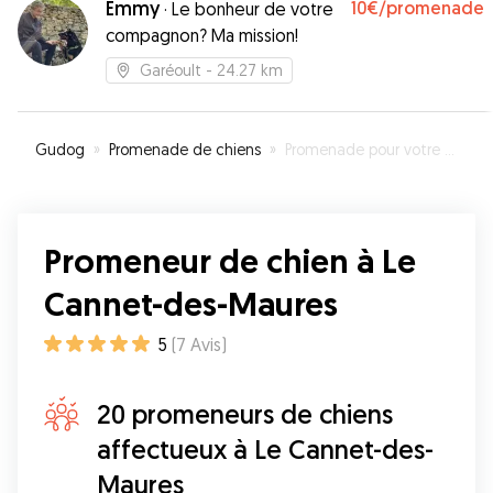
Emmy
10€
/promenade
·
Le bonheur de votre
compagnon? Ma mission!
Garéoult
- 24.27 km
Gudog
»
Promenade de chiens
»
Promenade pour votre chien à Le Cannet-des-Maures
Promeneur de chien à Le
Cannet-des-Maures
5
(
7
Avis
)
20 promeneurs de chiens
affectueux à Le Cannet-des-
Maures