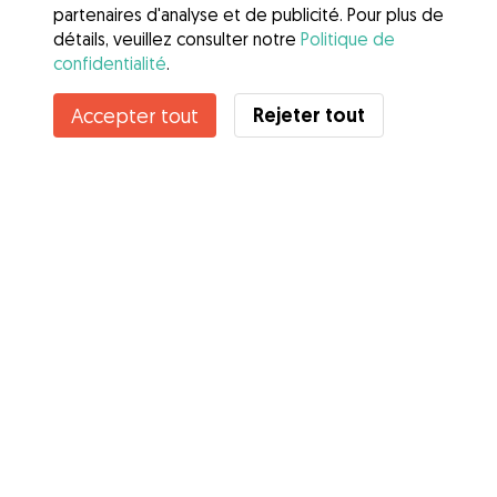
partenaires d'analyse et de publicité. Pour plus de
détails, veuillez consulter notre
Politique de
confidentialité
.
Rejeter tout
Accepter tout
Services
Comment cela marche
À propos de Gudog
Avis
Couverture vétérinaire
Conseils aux propriétaires
Conseils aux Dog Sitters