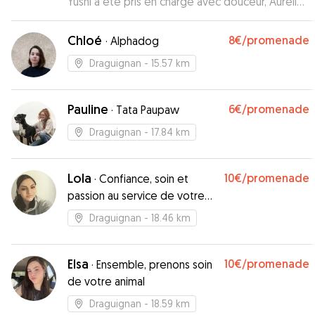
Yushi a été pris en charge avec douceur, Aurélie
m'a envoyé un petit SMS avec une photo dans la
soirée. Rien à dire, je recommande cette dog
Chloé
8€
/promenade
·
Alphadog
sitter.
”
Draguignan
- 15.57 km
Pauline
6€
/promenade
·
Tata Paupaw
Draguignan
- 17.84 km
Lola
10€
/promenade
·
Confiance, soin et
passion au service de votre
chien.
Draguignan
- 18.46 km
Elsa
10€
/promenade
·
Ensemble, prenons soin
de votre animal
Draguignan
- 18.59 km