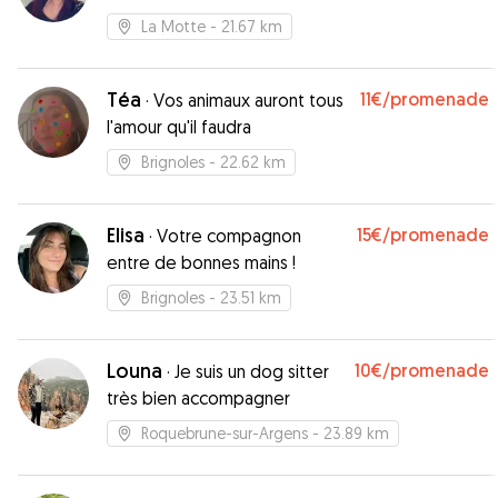
La Motte
- 21.67 km
Téa
11€
/promenade
·
Vos animaux auront tous
l'amour qu'il faudra
Brignoles
- 22.62 km
Elisa
15€
/promenade
·
Votre compagnon
entre de bonnes mains !
Brignoles
- 23.51 km
Louna
10€
/promenade
·
Je suis un dog sitter
très bien accompagner
Roquebrune-sur-Argens
- 23.89 km