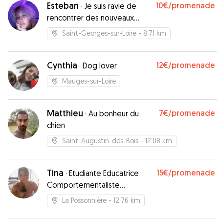
Esteban
10€
/promenade
·
Je suis ravie de
rencontrer des nouveaux
loulous
Saint-Georges-sur-Loire
- 8.71 km
Cynthia
12€
/promenade
·
Dog lover
Mauges-sur-Loire
Matthieu
7€
/promenade
·
Au bonheur du
chien
Saint-Augustin-des-Bois
- 12.08 km
Tina
15€
/promenade
·
Etudiante Educatrice
Comportementaliste
Canin/Félin/NAC
La Possonnière
- 12.76 km