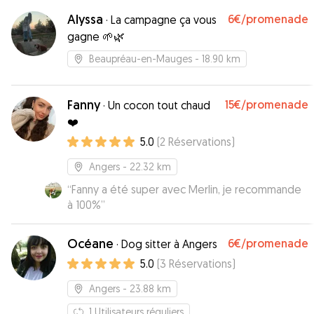
Alyssa
6€
/promenade
·
La campagne ça vous
gagne 🌱🌿
Beaupréau-en-Mauges
- 18.90 km
Fanny
15€
/promenade
·
Un cocon tout chaud
❤️
5.0
(
2
Réservations
)
Angers
- 22.32 km
“
Fanny a été super avec Merlin, je recommande
à 100%
”
Océane
6€
/promenade
·
Dog sitter à Angers
5.0
(
3
Réservations
)
Angers
- 23.88 km
1
Utilisateurs réguliers