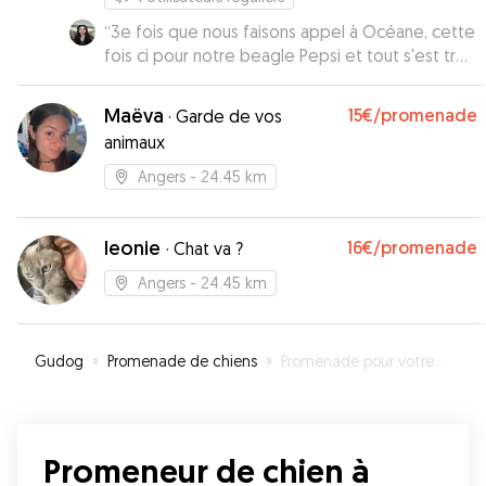
“
3e fois que nous faisons appel à Océane, cette
fois ci pour notre beagle Pepsi et tout s'est très
bien passé. Oceane est une personne très
agréable, arrangeante et hyper à l'aise avec les
Maëva
15€
/promenade
·
Garde de vos
chiens. Nous n'hésiterons pas à refaire appel à
animaux
elle 😊
”
Angers
- 24.45 km
leonie
16€
/promenade
·
Chat va ?
Angers
- 24.45 km
Gudog
»
Promenade de chiens
»
Promenade pour votre chien à Mauges-sur-Loire
Promeneur de chien à