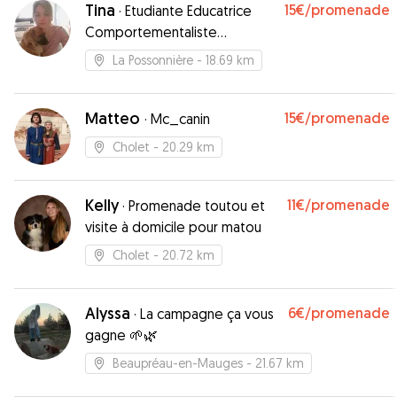
Tina
15€
/promenade
·
Etudiante Educatrice
Comportementaliste
Canin/Félin/NAC
La Possonnière
- 18.69 km
Matteo
15€
/promenade
·
Mc_canin
Cholet
- 20.29 km
Kelly
11€
/promenade
·
Promenade toutou et
visite à domicile pour matou
Cholet
- 20.72 km
Alyssa
6€
/promenade
·
La campagne ça vous
gagne 🌱🌿
Beaupréau-en-Mauges
- 21.67 km