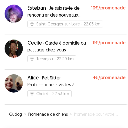
Esteban
10€
/promenade
·
Je suis ravie de
rencontrer des nouveaux
loulous
Saint-Georges-sur-Loire
- 22.05 km
Cecile
11€
/promenade
·
Garde à domicile ou
passage chez vous
Terranjou
- 22.29 km
Alice
14€
/promenade
·
Pet Sitter
Professionnel - visites à
domicile CCAD Assurance RC
Cholet
- 22.53 km
Pro
Gudog
»
Promenade de chiens
»
Promenade pour votre chien à Chemillé-en-Anjou