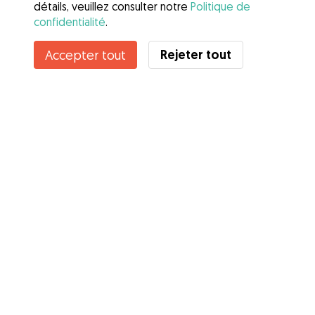
détails, veuillez consulter notre
Politique de
confidentialité
.
Rejeter tout
Accepter tout
Services
Comment cela marche
À propos de Gudog
Avis
Couverture vétérinaire
Conseils aux propriétaires
Conseils aux Dog Sitters
Devenir à dog-sitter