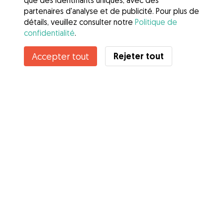
que des identifiants uniques, avec des
partenaires d'analyse et de publicité. Pour plus de
détails, veuillez consulter notre
Politique de
confidentialité
.
Rejeter tout
Accepter tout
Services
Comment cela marche
À propos de Gudog
Avis
Couverture vétérinaire
Conseils aux propriétaires
Conseils aux Dog Sitters