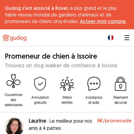
Gudog s'est associé à Rover,
e plus grand et le plus
fiable réseau mondial de gardiens d'animaux et de
promeneurs de chiens cinq étoiles.
Activer mon compte.
|
Promeneur de chien à Issoire
Trouvez un dog walker de confiance à Issoire
Couverture
Annulation
Sitters
Assistance
Paiement
des
gratuite
vérifiés
et aide
sécurisé
vétérinaires
Laurine
8€
/promenade
·
Le meilleur pour nos
amis à 4 pattes