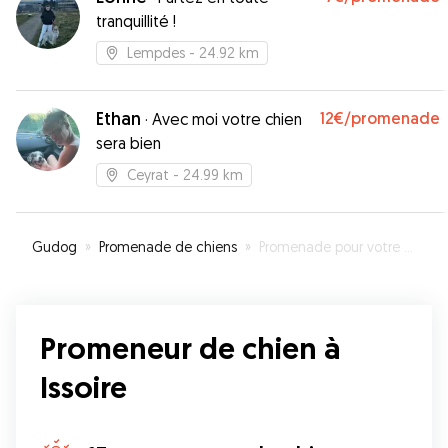
tranquillité !
Lempdes
- 24.92 km
Ethan
12€
/promenade
·
Avec moi votre chien
sera bien
Ceyrat
- 24.99 km
Gudog
»
Promenade de chiens
»
Promenade pour votre chien à Issoire
Promeneur de chien à
Issoire