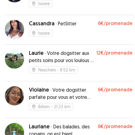
Issoire
Cassandra
6€
/promenade
·
PetSitter
Issoire
Laurie
12€
/promenade
·
Votre dogsitter aux
petits soins pour vos loulous à
4 pattes
Neschers
- 8.52 km
Violaine
6€
/promenade
·
Votre dogsitter
parfaite pour vous et votre
toutou
Billom
- 21.23 km
Lauriane
6€
/promenade
·
Des balades, des
copains, on est bien!