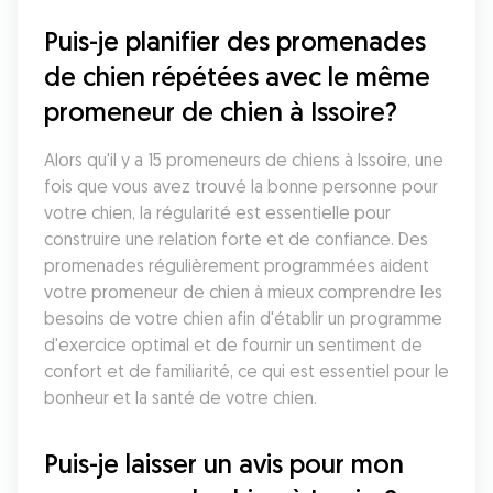
Puis-je planifier des promenades 
de chien répétées avec le même 
promeneur de chien à Issoire?
Alors qu'il y a 15 promeneurs de chiens à Issoire, une 
fois que vous avez trouvé la bonne personne pour 
votre chien, la régularité est essentielle pour 
construire une relation forte et de confiance. Des 
promenades régulièrement programmées aident 
votre promeneur de chien à mieux comprendre les 
besoins de votre chien afin d'établir un programme 
d'exercice optimal et de fournir un sentiment de 
confort et de familiarité, ce qui est essentiel pour le 
bonheur et la santé de votre chien.
Puis-je laisser un avis pour mon 