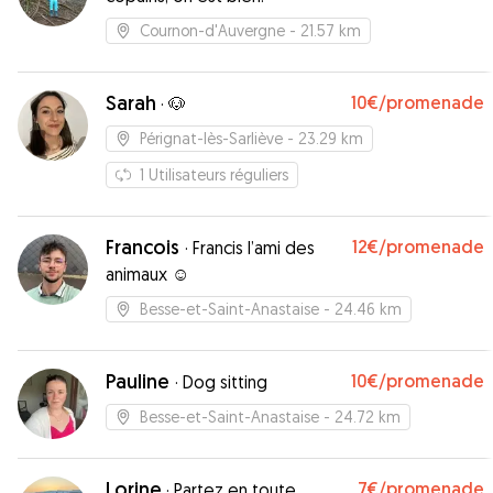
Cournon-d'Auvergne
- 21.57 km
Sarah
10€
/promenade
·
🐶
Pérignat-lès-Sarliève
- 23.29 km
1
Utilisateurs réguliers
Francois
12€
/promenade
·
Francis l’ami des
animaux ☺️
Besse-et-Saint-Anastaise
- 24.46 km
Pauline
10€
/promenade
·
Dog sitting
Besse-et-Saint-Anastaise
- 24.72 km
Lorine
7€
/promenade
·
Partez en toute