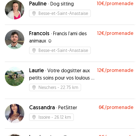
Pauline
10€
/promenade
·
Dog sitting
Besse-et-Saint-Anastaise
Francois
12€
/promenade
·
Francis l’ami des
animaux ☺️
Besse-et-Saint-Anastaise
Laurie
12€
/promenade
·
Votre dogsitter aux
petits soins pour vos loulous à
4 pattes
Neschers
- 22.75 km
Cassandra
6€
/promenade
·
PetSitter
Issoire
- 26.12 km