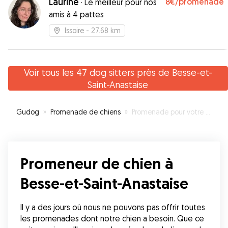
Laurine
8€
/promenade
·
Le meilleur pour nos
amis à 4 pattes
Issoire
- 27.68 km
Voir tous les 47 dog sitters près de Besse-et-
Saint-Anastaise
Gudog
»
Promenade de chiens
»
Promenade pour votre chien à Besse-et-Saint-Anastaise
Promeneur de chien à
Besse-et-Saint-Anastaise
Il y a des jours où nous ne pouvons pas offrir toutes 
les promenades dont notre chien a besoin. Que ce 