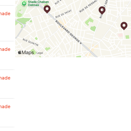
nade
nade
nade
nade