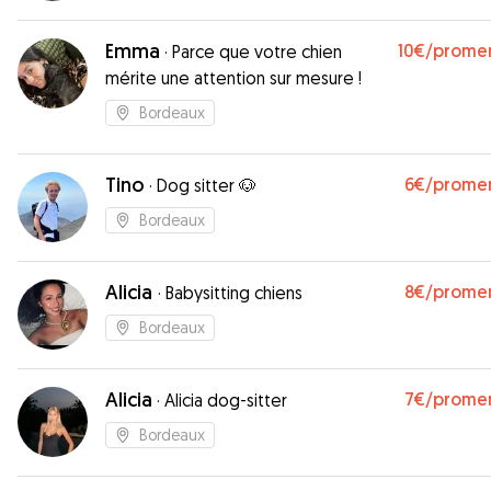
Emma
10€
/prome
·
Parce que votre chien
mérite une attention sur mesure !
Bordeaux
Tino
6€
/prome
·
Dog sitter 🐶
Bordeaux
Alicia
8€
/prome
·
Babysitting chiens
Bordeaux
Alicia
7€
/prome
·
Alicia dog-sitter
Bordeaux