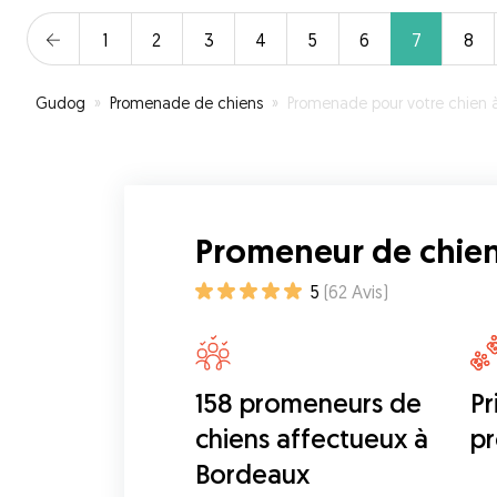
1
2
3
4
5
6
7
8
Gudog
»
Promenade de chiens
»
Promenade pour votre chien à Bordea
Promeneur de chie
5
(
62
Avis
)
158 promeneurs de
Pr
chiens affectueux à
p
Bordeaux