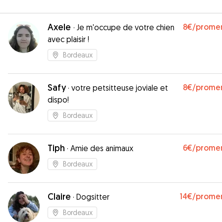
Axele
8€
/prome
·
Je m'occupe de votre chien
avec plaisir !
Bordeaux
Safy
8€
/prome
·
votre petsitteuse joviale et
dispo!
Bordeaux
Tiph
6€
/prome
·
Amie des animaux
Bordeaux
Claire
14€
/prome
·
Dogsitter
Bordeaux