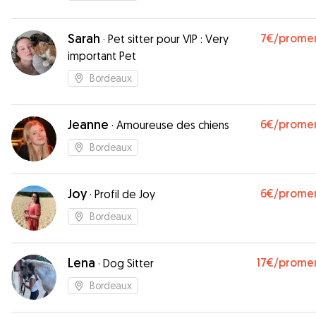
Sarah
7€
/prome
·
Pet sitter pour VIP : Very
important Pet
Bordeaux
Jeanne
6€
/prome
·
Amoureuse des chiens
Bordeaux
Joy
6€
/prome
·
Profil de Joy
Bordeaux
Lena
17€
/prome
·
Dog Sitter
Bordeaux