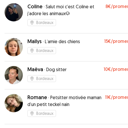
Coline
8€
/prome
·
Salut moi c’est Coline et
j’adore les animaux🐶
Bordeaux
Mailys
15€
/prome
·
L’amie des chiens
Bordeaux
Maëva
10€
/prome
·
Dog sitter
Bordeaux
Romane
11€
/prome
·
Petsitter motivée maman
d’un petit teckel nain
Bordeaux