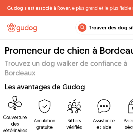
Gudog s'est associé à Rover,
e plus grand et le plus fiabl
Trouver des dog si
Promeneur de chien à Bordea
Trouvez un dog walker de confiance à
Bordeaux
Les avantages de Gudog
Couverture
Annulation
Sitters
Assistance
Pai
des
gratuite
vérifiés
et aide
séc
vétérinaires