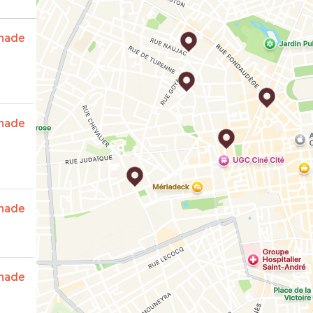
nade
nade
nade
nade