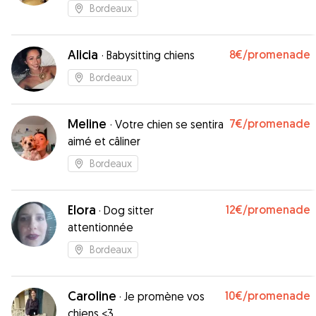
Bordeaux
Alicia
8€
/promenade
·
Babysitting chiens
Bordeaux
Meline
7€
/promenade
·
Votre chien se sentira
aimé et câliner
Bordeaux
Elora
12€
/promenade
·
Dog sitter
attentionnée
Bordeaux
Caroline
10€
/promenade
·
Je promène vos
chiens <3