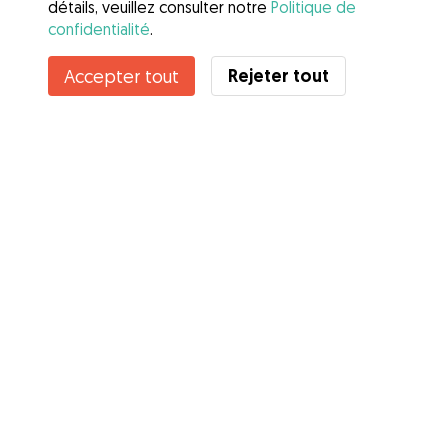
détails, veuillez consulter notre
Politique de
confidentialité
.
Rejeter tout
Accepter tout
Services
Comment cela marche
À propos de Gudog
Avis
Couverture vétérinaire
Conseils aux propriétaires
Conseils aux Dog Sitters
Devenir à dog-sitter