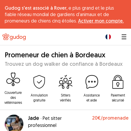
Gudog s'est associé à Rover,
e plus grand et le plus
fiable réseau mondial de gardiens d'animaux et de
promeneurs de chiens cinq étoiles.
Activer mon compte.
|
Promeneur de chien à Bordeaux
Trouvez un dog walker de confiance à Bordeaux
Couverture
Annulation
Sitters
Assistance
Paiement
des
gratuite
vérifiés
et aide
sécurisé
vétérinaires
Jade
20€
/promenade
·
Pet sitter
professionnel