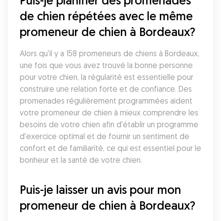
Puis-je planifier des promenades 
de chien répétées avec le même 
promeneur de chien à Bordeaux?
Alors qu'il y a 158 promeneurs de chiens à Bordeaux, 
une fois que vous avez trouvé la bonne personne 
pour votre chien, la régularité est essentielle pour 
construire une relation forte et de confiance. Des 
promenades régulièrement programmées aident 
votre promeneur de chien à mieux comprendre les 
besoins de votre chien afin d'établir un programme 
d'exercice optimal et de fournir un sentiment de 
confort et de familiarité, ce qui est essentiel pour le 
bonheur et la santé de votre chien.
Puis-je laisser un avis pour mon 
promeneur de chien à Bordeaux?