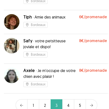
Bordeaux
Tiph
6€
/promenade
·
Amie des animaux
Bordeaux
Safy
8€
/promenade
·
votre petsitteuse
joviale et dispo!
Bordeaux
Axele
8€
/promenade
·
Je m'occupe de votre
chien avec plaisir !
Bordeaux
1
2
3
4
5