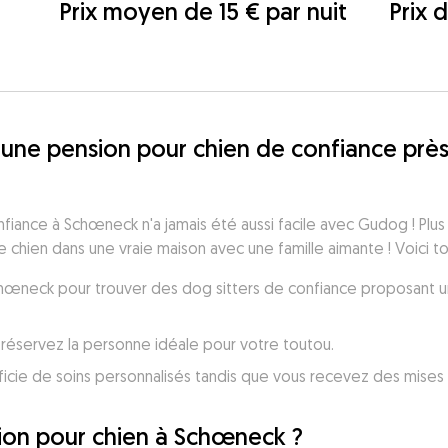
Prix moyen de 15 € par nuit
Prix 
une pension pour chien de confiance près
iance à Schœneck n'a jamais été aussi facile avec Gudog ! Plus 
 chien dans une vraie maison avec une famille aimante ! Voici t
Schœneck pour trouver des dog sitters de confiance proposant u
réservez la personne idéale pour votre toutou.
icie de soins personnalisés tandis que vous recevez des mises 
on pour chien à Schœneck ?