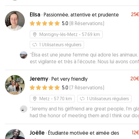
Elisa
25
·
Passionnée, attentive et prudente
5.0
(
8
Réservations
)
Montigny-lès-Metz
- 57.69 km
1
Utilisateurs réguliers
“
Élisa est une jeune femme qui adore les animaux. 
est vigilante et très à l'écoute. Nous lui avons con
notre bulldog anglais pour un we. Elle a pris soin 
Plume comme si c'était son toutou. Merci !
”
Jeremy
20
·
Pet very friendly
5.0
(
7
Réservations
)
Metz
- 57.70 km
1
Utilisateurs réguliers
“
Jeremy and his girlfriend are great people, I'm gla
had the honor of meeting them and I think our do
feels the same.They took care of our puppy as it
should have, their involvement was very evident
Joëlle
12
·
Étudiante motivée et aimée des
through the communication we had during the