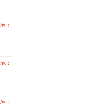
rom us
€
/nuit
€
/nuit
€
/nuit