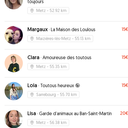
toujours
Metz
- 52.92 km
Margaux
15
·
La Maison des Loulous
Maizières-lès-Metz
- 55.13 km
Clara
15
·
Amoureuse des toutous
Metz
- 55.35 km
Lola
15
·
Toutous heureux 🤪
Sarrebourg
- 55.70 km
Lisa
20
·
Garde d’animaux au Ban-Saint-Martin
Metz
- 56.38 km