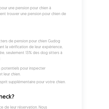
our une pension pour chien à 
ent trouver une pension pour chien de 
itters de pension pour chien Gudog 
 la vérification de leur expérience, 
née, seulement 13% des dog sitters à 
:
 potentiels pour inspecter 
 leur chien. 
Gudog inclut une couverture vétérinaire avec chaque réservation, vous donnant une tranquillité d'esprit supplémentaire pour votre chien. 
œneck?
e de leur réservation. Nous 