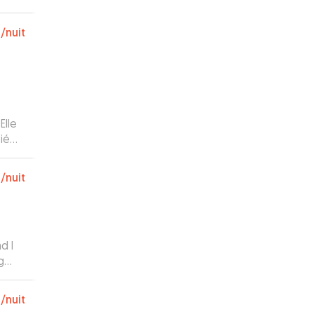
€
/nuit
Elle
fié
de
€
/nuit
d I
g
€
/nuit