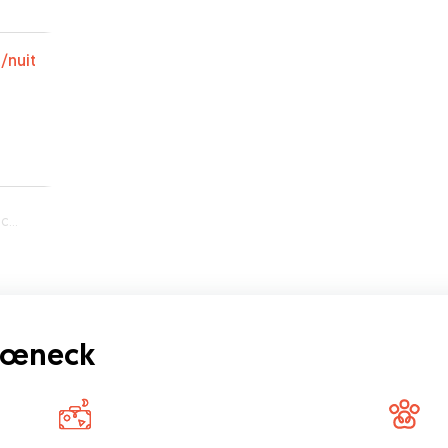
€
/nuit
eck
hœneck