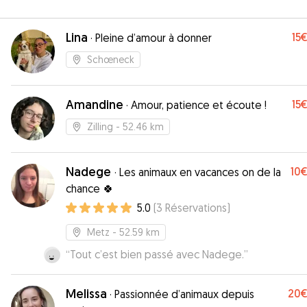
Lina
15
·
Pleine d’amour à donner
Schœneck
Amandine
15
·
Amour, patience et écoute !
Zilling
- 52.46 km
Nadege
10
·
Les animaux en vacances on de la
chance 🍀
5.0
(
3
Réservations
)
Metz
- 52.59 km
“
Tout c’est bien passé avec Nadege.
”
Melissa
20
·
Passionnée d’animaux depuis