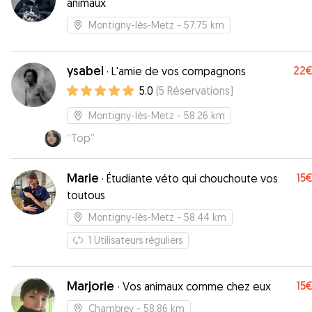
animaux
reservation.I highly recommend them, a big like f
and we will definitely come back to them again !
”
Montigny-lès-Metz
- 57.75 km
ysabel
22
·
L'amie de vos compagnons
5.0
(
5
Réservations
)
Montigny-lès-Metz
- 58.26 km
“
Top
”
Marie
15
·
Étudiante véto qui chouchoute vos
toutous
Montigny-lès-Metz
- 58.44 km
1
Utilisateurs réguliers
Marjorie
15
·
Vos animaux comme chez eux
Chambrey
- 58.86 km