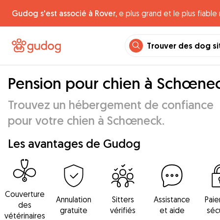
Gudog s'est associé à Rover,
e plus grand et le plus fiabl
Trouver des dog si
Pension pour chien à Schœne
Trouvez un hébergement de confiance
pour votre chien à Schœneck.
Les avantages de Gudog
Couverture
Annulation
Sitters
Assistance
Pai
des
gratuite
vérifiés
et aide
séc
vétérinaires