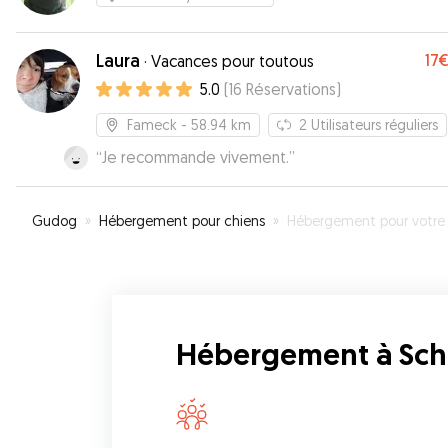
Laura
17
·
Vacances pour toutous
5.0
(
16
Réservations
)
Fameck
- 58.94 km
2
Utilisateurs réguliers
“
Je recommande vivement.
”
Gudog
»
Hébergement pour chiens
»
Hébergement pour votre chien à Schœn
Hébergement à Sc