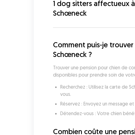
1 dog sitters affectueux à
Schœneck
Comment puis-je trouver 
Schœneck ?
Trouver une pension pour chien de conf
disponibles pour prendre soin de votre
Recherchez : Utilisez la carte de 
vous.
Réservez : Envoyez un message et 
Détendez-vous : Votre chien bénéf
Combien coûte une pensi