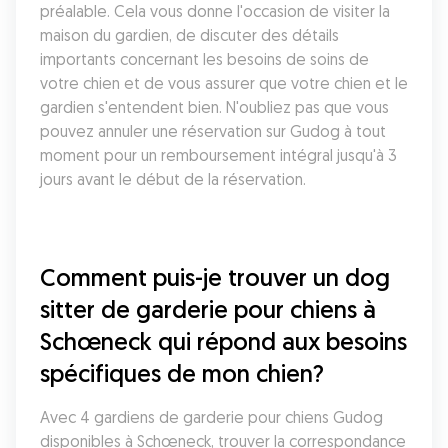
préalable. Cela vous donne l'occasion de visiter la 
maison du gardien, de discuter des détails 
importants concernant les besoins de soins de 
votre chien et de vous assurer que votre chien et le 
gardien s'entendent bien. N'oubliez pas que vous 
pouvez annuler une réservation sur Gudog à tout 
moment pour un remboursement intégral jusqu'à 3 
jours avant le début de la réservation.
Comment puis-je trouver un dog 
sitter de garderie pour chiens à 
Schœneck qui répond aux besoins 
spécifiques de mon chien?
Avec 4 gardiens de garderie pour chiens Gudog 
disponibles à Schœneck, trouver la correspondance 