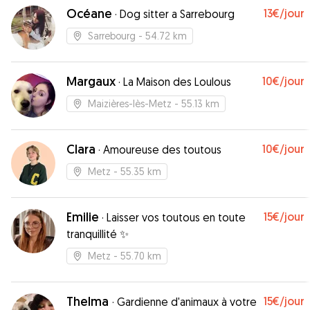
Océane
13€
/jour
·
Dog sitter a Sarrebourg
Sarrebourg
- 54.72 km
Margaux
10€
/jour
·
La Maison des Loulous
Maizières-lès-Metz
- 55.13 km
Clara
10€
/jour
·
Amoureuse des toutous
Metz
- 55.35 km
Emilie
15€
/jour
·
Laisser vos toutous en toute
tranquillité ✨
Metz
- 55.70 km
Thelma
15€
/jour
·
Gardienne d'animaux à votre