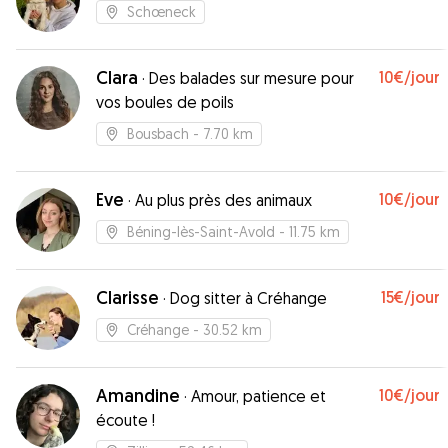
Schœneck
Clara
10€
/jour
·
Des balades sur mesure pour
vos boules de poils
Bousbach
- 7.70 km
Eve
10€
/jour
·
Au plus près des animaux
Béning-lès-Saint-Avold
- 11.75 km
Clarisse
15€
/jour
·
Dog sitter à Créhange
Créhange
- 30.52 km
Amandine
10€
/jour
·
Amour, patience et
écoute !