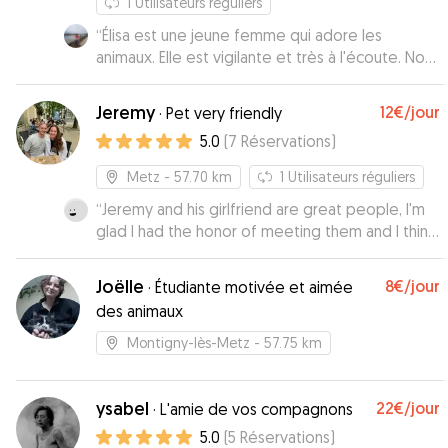
1
Utilisateurs réguliers
“
Élisa est une jeune femme qui adore les
animaux. Elle est vigilante et très à l'écoute. Nous
lui avons confié notre bulldog anglais pour un
we. Elle a pris soin de Plume comme si c'était
Jeremy
12€
/jour
·
Pet very friendly
son toutou. Merci !
”
5.0
(
7
Réservations
)
Metz
- 57.70 km
1
Utilisateurs réguliers
“
Jeremy and his girlfriend are great people, I'm
glad I had the honor of meeting them and I think
our dog feels the same.They took care of our
puppy as it should have, their involvement was
Joëlle
8€
/jour
·
Étudiante motivée et aimée
very evident through the communication we had
des animaux
during the reservation.I highly recommend them,
a big like from us and we will definitely come
Montigny-lès-Metz
- 57.75 km
back to them again !
”
ysabel
22€
/jour
·
L'amie de vos compagnons
5.0
(
5
Réservations
)