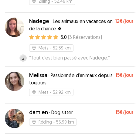
Zilling
- 52.46 km
Nadege
12€
/jour
·
Les animaux en vacances on
de la chance 🍀
5.0
(
3
Réservations
)
Metz
- 52.59 km
“
Tout c’est bien passé avec Nadege.
”
Melissa
15€
/jour
·
Passionnée d’animaux depuis
toujours
Metz
- 52.92 km
damien
15€
/jour
·
Dog sitter
Réding
- 53.99 km