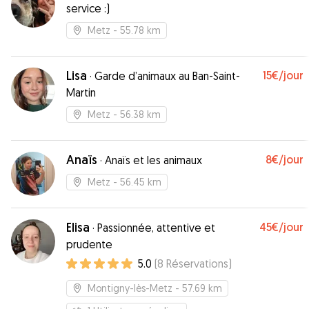
service :)
Metz
- 55.78 km
Lisa
15€
/jour
·
Garde d’animaux au Ban-Saint-
Martin
Metz
- 56.38 km
Anaïs
8€
/jour
·
Anaïs et les animaux
Metz
- 56.45 km
Elisa
45€
/jour
·
Passionnée, attentive et
prudente
5.0
(
8
Réservations
)
Montigny-lès-Metz
- 57.69 km