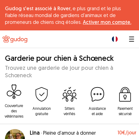
Gudog s'est associé à Rover,
e plus grand et le plus
fiable réseau mondial de gardiens d'animaux et de
promeneurs de chiens cinq étoiles.
Activer mon compte.
|
Garderie pour chien à Schœneck
Trouvez une garderie de jour pour chien à
Schœneck
Couverture
Annulation
Sitters
Assistance
Paiement
des
gratuite
vérifiés
et aide
sécurisé
vétérinaires
Lina
10€
/jour
·
Pleine d’amour à donner