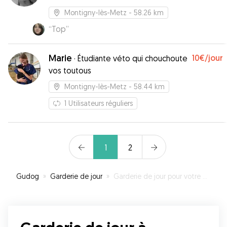
Montigny-lès-Metz
- 58.26 km
“
Top
”
Marie
10€
/jour
·
Étudiante véto qui chouchoute
vos toutous
Montigny-lès-Metz
- 58.44 km
1
Utilisateurs réguliers
1
2
Gudog
»
Garderie de jour
»
Garderie de jour pour votre chien à Schœneck