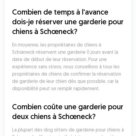
Combien de temps à l'avance 
dois-je réserver une garderie pour 
chiens à Schœneck?
En moyenne, les propriétaires de chiens à 
Schœneck réservent une garderie 0 jours avant la 
date de début de leur réservation. Pour une 
expérience sans stress, nous conseillons à tous les 
propriétaires de chiens de confirmer la réservation 
de garderie de leur chien dès que possible, car la 
disponibilité peut se remplir rapidement.
Combien coûte une garderie pour 
deux chiens à Schœneck?
La plupart des dog sitters de garderie pour chiens à 