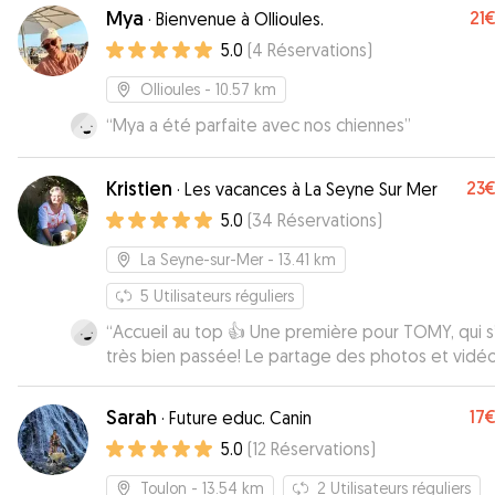
Mya
21
·
Bienvenue à Ollioules.
5.0
(
4
Réservations
)
Ollioules
- 10.57 km
“
Mya a été parfaite avec nos chiennes
”
Kristien
23
·
Les vacances à La Seyne Sur Mer
5.0
(
34
Réservations
)
La Seyne-sur-Mer
- 13.41 km
5
Utilisateurs réguliers
“
Accueil au top 👍 Une première pour TOMY, qui s
très bien passée! Le partage des photos et vidé
très appréciable! Je recommande …
”
Sarah
17
·
Future educ. Canin
5.0
(
12
Réservations
)
Toulon
- 13.54 km
2
Utilisateurs réguliers