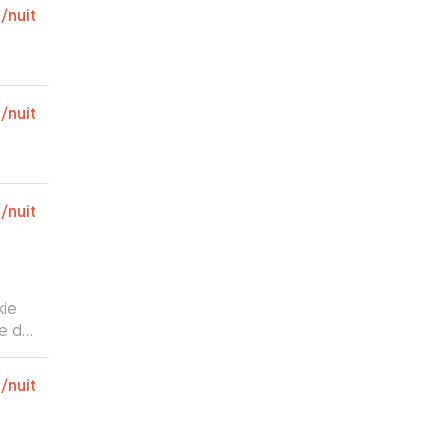
€
/nuit
€
/nuit
€
/nuit
kie
de de
ien).
€
/nuit