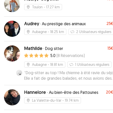
Toulon
- 17.27 km
Audrey
25
·
Au prestige des animaux
Aubagne
- 18.25 km
2
Utilisateurs réguliers
Mathilde
15
·
Dog sitter
5.0
(
8
Réservations
)
Aubagne
- 18.81 km
1
Utilisateurs réguliers
“
Dog-sitter au top ! Ma chienne à été ravie du séjo
Elle a fait de grandes balades, et nous avions des
nouvelles régulièrement. Je recommande vivemen
Hannelore
20
·
Au bien-être des Pattounes
La Valette-du-Var
- 19.74 km