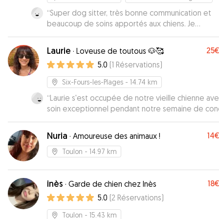
“
Super dog sitter, très bonne communication et
beaucoup de soins apportés aux chiens. Je
recommande vivement !
”
Laurie
25
·
Loveuse de toutous 🐶🥰
5.0
(
1
Réservations
)
Six-Fours-les-Plages
- 14.74 km
“
Laurie s'est occupée de notre vieille chienne ave
soin exceptionnel pendant notre semaine de con
Elle a même pris la précaution de ne pas accueillir
d'autres pensionnaires durant cette période, afin
Nuria
14
·
Amoureuse des animaux !
préserver la tranquillité des longues siestes d'Ixo.
jardin et l'environnement sont parfaits, avec de
Toulon
- 14.97 km
nombreux coins d'ombre, une bonne circulation d'a
et une clôture sécurisée. Les nuits se sont déroulées
inès
18
au frais grâce à la climatisation, ce qui était
·
Garde de chien chez Inès
particulièrement apprécié en cette période estiv
5.0
(
2
Réservations
)
Nous avons retrouvé notre chienne en pleine for
Toulon
- 15.43 km
bien nourrie. Laurie nous a également tenu inform