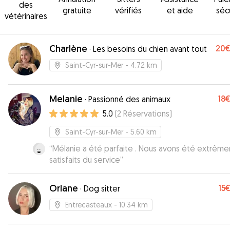
des
gratuite
vérifiés
et aide
séc
vétérinaires
Charlène
20
·
Les besoins du chien avant tout
Saint-Cyr-sur-Mer
- 4.72 km
Melanie
18
·
Passionné des animaux
5.0
(
2
Réservations
)
Saint-Cyr-sur-Mer
- 5.60 km
“
Mélanie a été parfaite . Nous avons été extrêm
satisfaits du service
”
Orlane
15
·
Dog sitter
Entrecasteaux
- 10.34 km