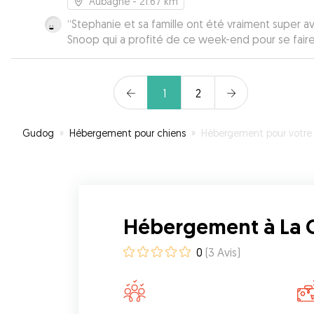
Aubagne
- 21.67 km
“
Stephanie et sa famille ont été vraiment super a
Snoop qui a profité de ce week-end pour se fair
deux copines ! Merci beaucoup de l’avoir chéri 
s’il avait été le votre! Je recommande Stephanie à
100%, vous pourrez laisser votre compagnon en t
1
2
sérénité. Le petit plus, un message et des photos
durant le séjour
”
Gudog
»
Hébergement pour chiens
»
Hébergement pour votre chien à La Cadière-d'A
Hébergement à La C
0
(
3
Avis
)