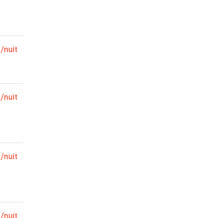
et
ndons
imal
€
/nuit
n
€
/nuit
€
/nuit
€
/nuit