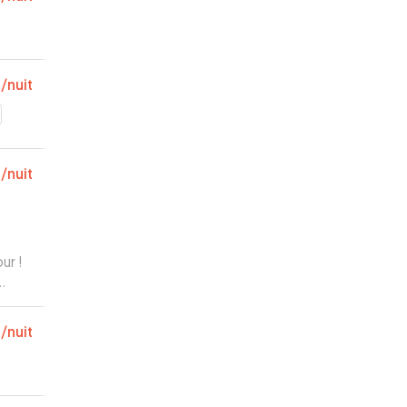
€
/nuit
€
/nuit
ur !
t :)
”
€
/nuit