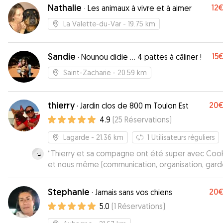
Nathalie
12
·
Les animaux à vivre et à aimer
La Valette-du-Var
- 19.75 km
Sandie
15
·
Nounou didie ... 4 pattes à câliner !
Saint-Zacharie
- 20.59 km
thierry
20
·
Jardin clos de 800 m Toulon Est
4.9
(
25
Réservations
)
Lagarde
- 21.36 km
1
Utilisateurs réguliers
“
Thierry et sa compagne ont été super avec Coo
et nous même (communication, organisation, gar
Cookie avec un environnement idéal pour notre ch
Merci
”
Stephanie
20
·
Jamais sans vos chiens
5.0
(
1
Réservations
)