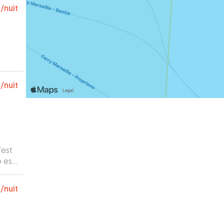
€
/nuit
€
/nuit
’est
o est
€
/nuit