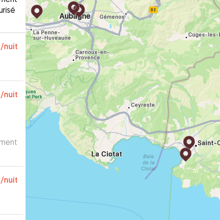
urisé
€
/nuit
€
/nuit
ement
€
/nuit