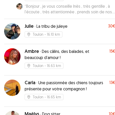
chaque jour avec un petit compte-rendu par sms 
“
Bonjour , je vous conseille Inès , très gentille , à
quelques photos. Nous ferons sans hésiter à nouveau
l’écoute , très attentionnée , prends soin de nos
appel aux services de Laurie, que nous recomma
animaux adorés , nous envoie tous les jours des
vivement.
”
photos/ vidéos et messages concernant notre an
Julie
30
·
La tribu de juleye
de leurs journée ect , au top !! Si je dois laisser mo
animal quelques jours je reviendrai vers Inès. Nous
Toulon
- 16.10 km
avons été en confiance dès le premier jour
”
Ambre
15
·
Des câlins, des balades, et
beaucoup d’amour !
Toulon
- 16.63 km
Carla
13
·
Une passionnée des chiens toujours
présente pour votre compagnon !
Toulon
- 16.65 km
Maëlys
10
·
Dog sitter