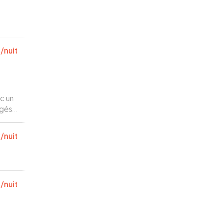
€
/nuit
c un
gés.
 de
€
/nuit
 Le
ir,
€
/nuit
ale.
me et
és