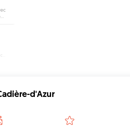
vec
e
comme
oute
zur
adière-d'Azur