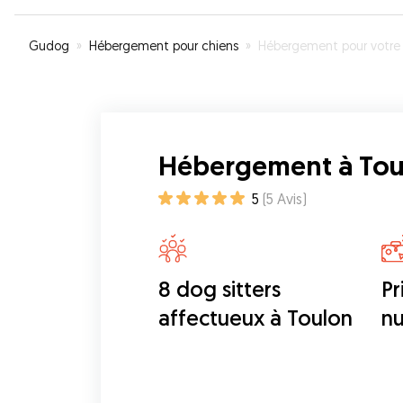
Gudog
»
Hébergement pour chiens
»
Hébergement pour votre chien à Toul
Hébergement à Tou
5
(
5
Avis
)
8 dog sitters
Pr
affectueux à Toulon
nu