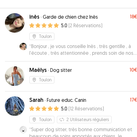
inès
18
·
Garde de chien chez Inès
5.0
(
2
Réservations
)
Toulon
“
Bonjour , je vous conseille Inès , très gentille , à
l’écoute , très attentionnée , prends soin de nos
animaux adorés , nous envoie tous les jours des
photos/ vidéos et messages concernant notre an
Maëlys
10
·
Dog sitter
de leurs journée ect , au top !! Si je dois laisser mo
animal quelques jours je reviendrai vers Inès. Nous
Toulon
avons été en confiance dès le premier jour
”
Sarah
17
·
Future educ. Canin
5.0
(
12
Réservations
)
Toulon
2
Utilisateurs réguliers
“
Super dog sitter, très bonne communication et
beaucoup de soins apportés aux chiens. Je