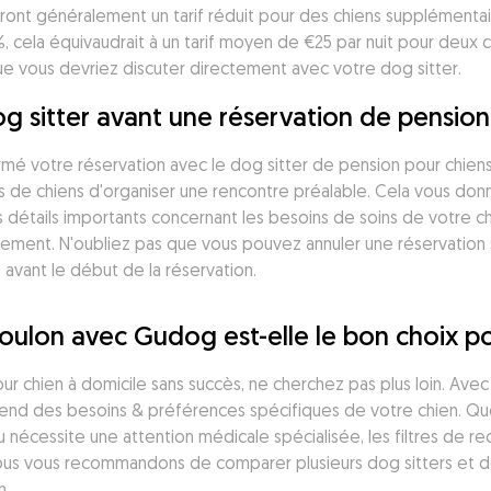
riront généralement un tarif réduit pour des chiens supplémenta
 cela équivaudrait à un tarif moyen de €25 par nuit pour deux c
ue vous devriez discuter directement avec votre dog sitter. 
og sitter avant une réservation de pension
irmé votre réservation avec le dog sitter de pension pour chiens
 de chiens d'organiser une rencontre préalable. Cela vous donne
s détails importants concernant les besoins de soins de votre ch
itement. N'oubliez pas que vous pouvez annuler une réservation
 avant le début de la réservation.
Toulon avec Gudog est-elle le bon choix p
r chien à domicile sans succès, ne cherchez pas plus loin. Avec 8
nd des besoins & préférences spécifiques de votre chien. Que v
u nécessite une attention médicale spécialisée, les filtres de 
us vous recommandons de comparer plusieurs dog sitters et de li
n.