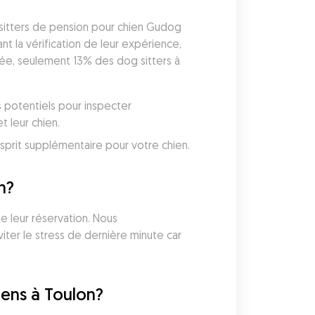
 sitters de pension pour chien Gudog 
 la vérification de leur expérience, 
née, seulement 13% des dog sitters à 
 potentiels pour inspecter 
 leur chien. 
Gudog inclut une couverture vétérinaire avec chaque réservation, vous donnant une tranquillité d'esprit supplémentaire pour votre chien. 
n?
 leur réservation. Nous 
ter le stress de dernière minute car 
iens à Toulon?