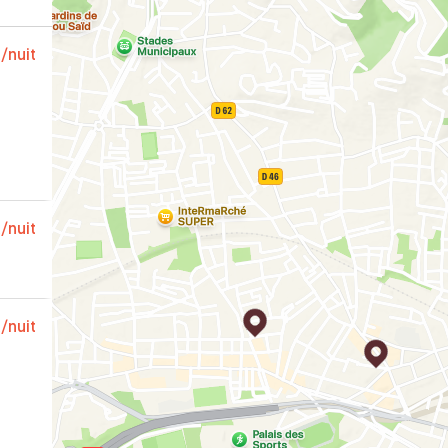
€
/nuit
imal
€
/nuit
n
€
/nuit