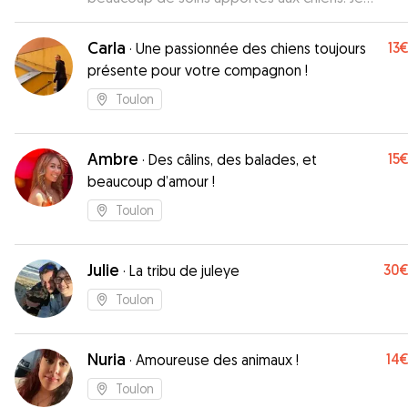
recommande vivement !
”
Carla
13
·
Une passionnée des chiens toujours
présente pour votre compagnon !
Toulon
Ambre
15
·
Des câlins, des balades, et
beaucoup d’amour !
Toulon
Julie
30
·
La tribu de juleye
Toulon
Nuria
14
·
Amoureuse des animaux !
Toulon