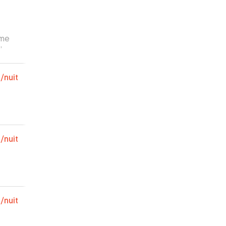
ême
”
€
/nuit
€
/nuit
€
/nuit