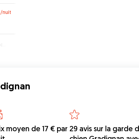
€
/nuit
nan
adignan
ix moyen de 17 € par
29 avis sur la garde 
it
chien Gradignan ave