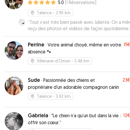
5.0
(
1
Réservations
)
Talence
- 2.95 km
“
Tout s’est très bien passé avec Juliette. On a m
reçu des photos et vidéos de façon quotidienne.
Perrine
15
·
Votre animal choyé, même en votre
absence 🐾
Villenave-d'Ornon
- 3.48 km
Sude
23
·
Passionnée des chiens et
propriétaire d’un adorable compagnon canin
Talence
- 3.92 km
Gabriela
12
·
"Le chien n’a qu’un but dans la vie :
offrir son cœur.”