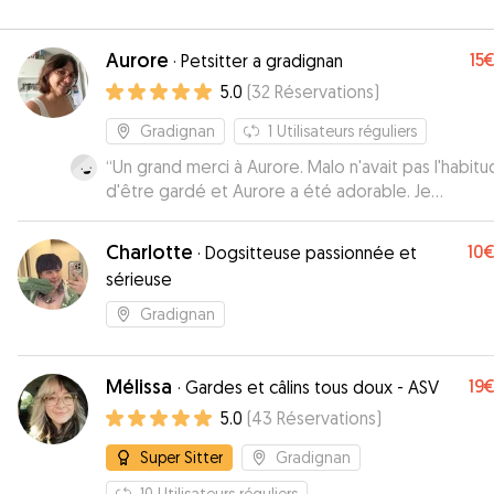
Aurore
15
·
Petsitter a gradignan
5.0
(
32
Réservations
)
Gradignan
1
Utilisateurs réguliers
“
Un grand merci à Aurore. Malo n'avait pas l'habitude
d'être gardé et Aurore a été adorable. Je
recommande sincèrement
”
Charlotte
10
·
Dogsitteuse passionnée et
sérieuse
Gradignan
Mélissa
19
·
Gardes et câlins tous doux - ASV
5.0
(
43
Réservations
)
Super Sitter
Gradignan
10
Utilisateurs réguliers