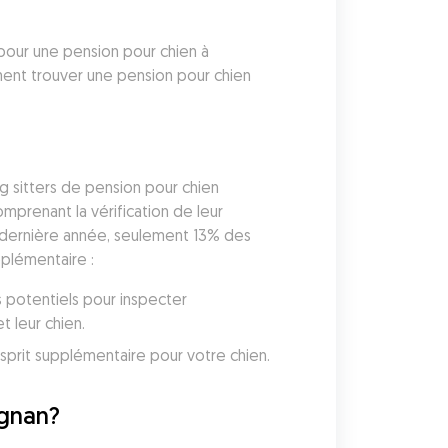
pour une pension pour chien à 
ent trouver une pension pour chien 
g sitters de pension pour chien 
prenant la vérification de leur 
a dernière année, seulement 13% des 
pplémentaire :
 potentiels pour inspecter 
 leur chien. 
Gudog inclut une couverture vétérinaire avec chaque réservation, vous donnant une tranquillité d'esprit supplémentaire pour votre chien. 
ignan?