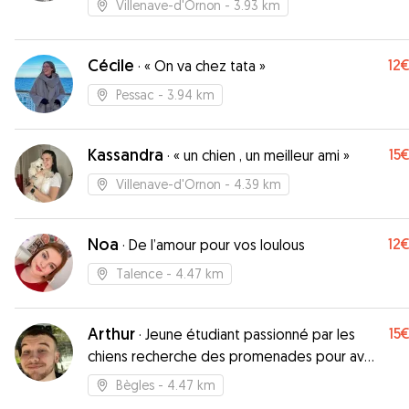
Villenave-d'Ornon
- 3.93 km
Cécile
12
·
« On va chez tata »
Pessac
- 3.94 km
Kassandra
15
·
« un chien , un meilleur ami »
Villenave-d'Ornon
- 4.39 km
Noa
12
·
De l’amour pour vos loulous
Talence
- 4.47 km
Arthur
15
·
Jeune étudiant passionné par les
chiens recherche des promenades pour avoir
un complément de salaire
Bègles
- 4.47 km