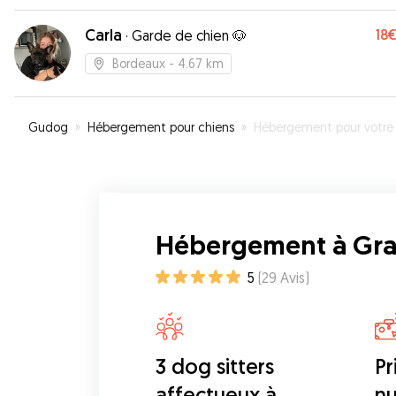
Carla
18
·
Garde de chien 🐶
Bordeaux
- 4.67 km
Gudog
»
Hébergement pour chiens
»
Hébergement pour votre chien à Gradig
Hébergement à Gr
5
(
29
Avis
)
3 dog sitters
Pr
affectueux à
nu