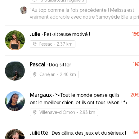
“
Au top comme la fois précédente ! Melissa est
vraiment adorable avec notre Samoyède Elle a pris
grand soin de lui
”
Julie
15
·
Pet-sitteuse motivé !
Pessac
- 2.37 km
Pascal
11
·
Dog sitter
Canéjan
- 2.40 km
Margaux
20
·
🐾Tout le monde pense qu’ils
ont le meilleur chien, et ils ont tous raison ! 🐾
Villenave-d'Ornon
- 2.93 km
Juliette
15
·
Des câlins, des jeux et du sérieux !