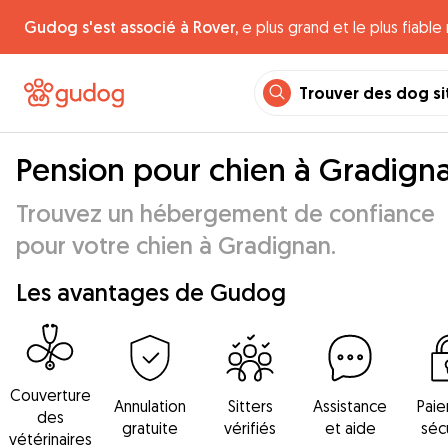
Gudog s'est associé à Rover,
e plus grand et le plus fiabl
Trouver des dog si
Pension pour chien à Gradign
Trouvez un hébergement de confiance
pour votre chien à Gradignan.
Les avantages de Gudog
Couverture
Annulation
Sitters
Assistance
Pai
des
gratuite
vérifiés
et aide
séc
vétérinaires