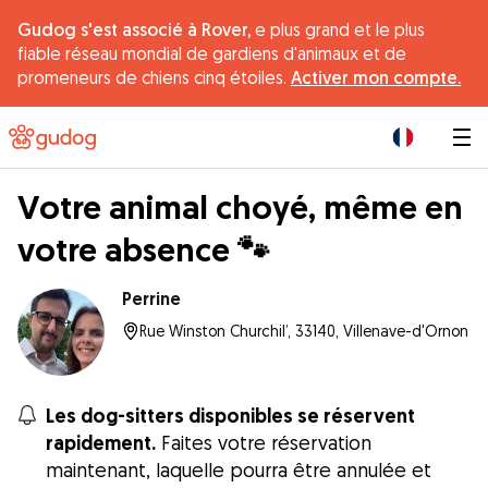
Gudog s'est associé à Rover,
e plus grand et le plus
fiable réseau mondial de gardiens d'animaux et de
promeneurs de chiens cinq étoiles.
Activer mon compte.
|
Votre animal choyé, même en
votre absence 🐾
Perrine
Rue Winston Churchil’, 33140, Villenave-d'Ornon
Les dog-sitters disponibles se réservent
rapidement.
Faites votre réservation
maintenant, laquelle pourra être annulée et