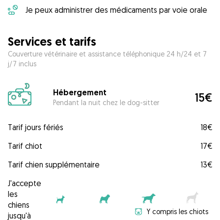
Je peux administrer des médicaments par voie orale
Services et tarifs
Couverture vétérinaire et assistance téléphonique 24 h/24 et 7
j/7 inclus
Hébergement
15€
Pendant la nuit chez le dog-sitter
Tarif jours fériés
18€
Tarif chiot
17€
Tarif chien supplémentaire
13€
J'accepte
les
chiens
Y compris les chiots
jusqu'à