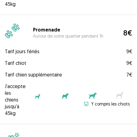
45kg
Promenade
8€
Autour de votre quartier pendant 1h
Tarif jours fériés
9€
Tarif chiot
9€
Tarif chien supplémentaire
7€
J'accepte
les
chiens
Y compris les chiots
jusqu'à
45kg