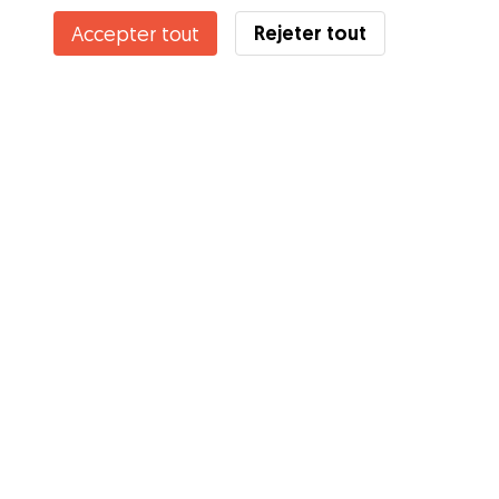
Rejeter tout
Accepter tout
Connaissez-vous les avantages de Gudog ? Voir plus
Services
Comment cela marche
À propos de Gudog
Avis
Couverture vétérinaire
Conseils aux propriétaires
Conseils aux Dog Sitters
Devenir à dog-sitter
Blog