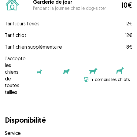
Garderie de jour
10€
Pendant la journée chez le dog-sitter
Tarif jours fériés
12€
Tarif chiot
12€
Tarif chien supplémentaire
8€
J'accepte
les
chiens
de
Y compris les chiots
toutes
tailles
Disponibilité
Service