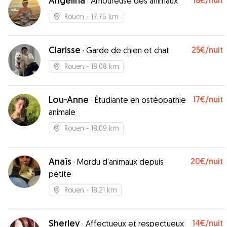
Angelina
18€
/nuit
·
Amoureuse des animaux
Rouen
- 17.75 km
Clarisse
25€
/nuit
·
Garde de chien et chat
Rouen
- 18.08 km
Lou-Anne
17€
/nuit
·
Étudiante en ostéopathie
animale
Rouen
- 18.09 km
Anaïs
20€
/nuit
·
Mordu d’animaux depuis
petite
Rouen
- 18.21 km
Sherley
14€
/nuit
·
Affectueux et respectueux