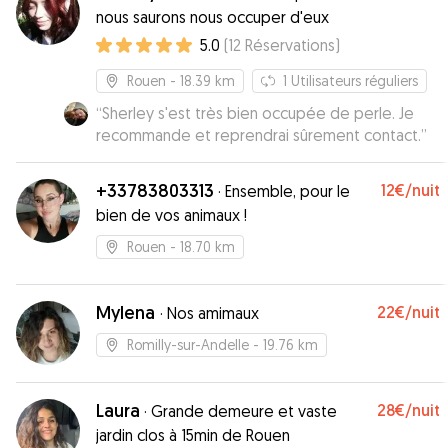
nous saurons nous occuper d'eux
5.0
(
12
Réservations
)
Rouen
- 18.39 km
1
Utilisateurs réguliers
“
Sherley s'est très bien occupée de perle. Je
recommande et reprendrai sûrement contact.
”
+33783803313
12€
/nuit
·
Ensemble, pour le
bien de vos animaux !
Rouen
- 18.70 km
Mylena
22€
/nuit
·
Nos amimaux
Romilly-sur-Andelle
- 19.76 km
Laura
28€
/nuit
·
Grande demeure et vaste
jardin clos à 15min de Rouen