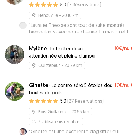
5.0
(
7
Réservations
)
Hénouville
- 20.16 km
“
Laura et Theo se sont tout de suite montrés
bienveillants avec notre chienne. La maison et le
jardin offrent un cadre parfait pour elle, qui
alterne dépenses sportives et détente. Merci
Mylène
10€
/nuit
·
Pet-sitter douce,
d'avoir répondu à ses besoins, nous avons tous
attentionnée et pleine d’amour
bien apprécié votre accueil! À bientôt!
”
Quittebeuf
- 20.29 km
Ginette
17€
/nuit
·
Le centre aéré 5 étoiles des
boules de poils
5.0
(
27
Réservations
)
Bois-Guillaume
- 20.55 km
2
Utilisateurs réguliers
“
Ginette est une excellente dog sitter qui