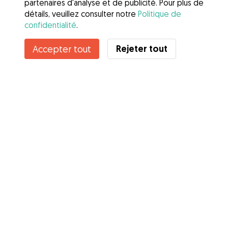
partenaires d'analyse et de publicité. Pour plus de
détails, veuillez consulter notre
Politique de
confidentialité
.
Rejeter tout
Accepter tout
Services
Comment cela marche
À propos de Gudog
Avis
Couverture vétérinaire
Conseils aux propriétaires
Conseils aux Dog Sitters