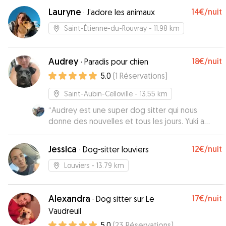
de promener vos animaux. Elle m’a en plus
Lauryne
14€
/nuit
·
J’adore les animaux
envoyé des photos tous les jours ce que j’ai
adoré car c’est la première fois que je faisais
Saint-Étienne-du-Rouvray
- 11.98 km
garder Mochi par quelqu’un d’inconnu. Merci à toi
Charlène
”
Audrey
18€
/nuit
·
Paradis pour chien
5.0
(
1
Réservations
)
Saint-Aubin-Celloville
- 13.55 km
“
Audrey est une super dog sitter qui nous
donne des nouvelles et tous les jours. Yuki a
trouvé sa maison de vacances avec plein de
copains !
”
Jessica
12€
/nuit
·
Dog-sitter louviers
Louviers
- 13.79 km
Alexandra
17€
/nuit
·
Dog sitter sur Le
Vaudreuil
5.0
(
23
Réservations
)