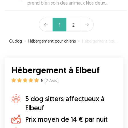
prend bien soin des animaux Nos deux
bouledogues français ont passé un super week-
end Je la recommande à 100%
”
1
2
Gudog
»
Hébergement pour chiens
»
Hébergement pour votre chien à Elbeuf
Hébergement à Elbeuf
5
(
2
Avis
)
5 dog sitters affectueux à
Elbeuf
Prix moyen de 14 € par nuit