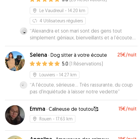
Le Vaudreuil
- 14.20 km
4
Utilisateurs réguliers
“
Alexandra et son mari sont des gens tout
simplement géniaux, bienveillants et a l’écoute
de l’animal comme du maitre. Ma chienne Lizzy a
été choyée et s’est très bien entendue avec
Selena
25€
/nuit
·
Dog sitter à votre écoute
leur adorable chien Reglisse. J’ai eu des
5.0
(
1
Réservations
)
nouvelles et des photos très régulièrement afin
de me rassurer pleinement. Je suis ravie de
Louviers
- 14.27 km
savoir que je peux avoir recours a des gens
“
A l'écoute, sérieuse... Très rassurante, du coup
comme eux pour prendre soin de ma chienne si
pas d'inquiétude à laisser notre vedette
”
je devais m’absenter a nouveau. Je recommande
a 100%!:)
”
Emma
15€
/nuit
·
Calineuse de toutou🥰
Rouen
- 17.63 km