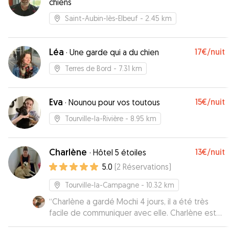
chiens
Saint-Aubin-lès-Elbeuf
- 2.45 km
Léa
17€
/nuit
·
Une garde qui a du chien
Terres de Bord
- 7.31 km
Eva
15€
/nuit
·
Nounou pour vos toutous
Tourville-la-Rivière
- 8.95 km
Charlène
13€
/nuit
·
Hôtel 5 étoiles
5.0
(
2
Réservations
)
Tourville-la-Campagne
- 10.32 km
“
Charlène a gardé Mochi 4 jours, il a été très
facile de communiquer avec elle. Charlène est
très sympa, à un jardin clôturé et prend le temps