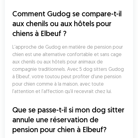
Comment Gudog se compare-t-il 
aux chenils ou aux hôtels pour 
chiens à Elbeuf ?
L'approche de Gudog en matière de pension pour 
chien est une alternative confortable et sans cage 
aux chenils ou aux hôtels pour animaux de 
compagnie traditionnels. Avec 5 dog sitters Gudog 
à Elbeuf, votre toutou peut profiter d'une pension 
pour chien comme à la maison, avec toute 
l'attention et l'affection qu'il recevrait chez lui.
Que se passe-t-il si mon dog sitter 
annule une réservation de 
pension pour chien à Elbeuf?