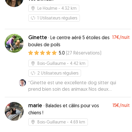
Le Houlme
- 4.32 km
1
Utilisateurs réguliers
Ginette
17€
/nuit
·
Le centre aéré 5 étoiles des
boules de poils
5.0
(
27
Réservations
)
Bois-Guillaume
- 4.42 km
2
Utilisateurs réguliers
“
Ginette est une excellente dog sitter qui
prend bien soin des animaux Nos deux
bouledogues français ont passé un super week-
end Je la recommande à 100%
”
marie
15€
/nuit
·
Balades et câlins pour vos
chiens !
Bois-Guillaume
- 4.69 km