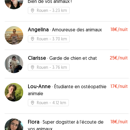
bien de vos animaux !
Rouen
- 3.23 km
Angelina
18€
/nuit
·
Amoureuse des animaux
Rouen
- 3.70 km
Clarisse
25€
/nuit
·
Garde de chien et chat
Rouen
- 3.76 km
Lou-Anne
17€
/nuit
·
Étudiante en ostéopathie
animale
Rouen
- 4.12 km
Flora
18€
/nuit
·
Super dogsitter à l’écoute de
vos animaux