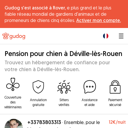
Gudog s'est associé à Rover,
e plus grand et le plus
fiable réseau mondial de gardiens d'animaux et de
promeneurs de chiens cinq étoiles.
Activer mon compte.
|
Pension pour chien à Déville-lès-Rouen
Trouvez un hébergement de confiance pour
votre chien à Déville-lès-Rouen.
Couverture
Annulation
Sitters
Assistance
Paiement
des
gratuite
vérifiés
et aide
sécurisé
vétérinaires
+33783803313
12€
/nuit
·
Ensemble, pour le