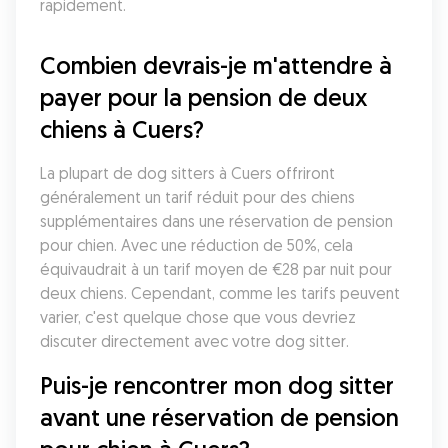
rapidement.
Combien devrais-je m'attendre à 
payer pour la pension de deux 
chiens à Cuers?
La plupart de dog sitters à Cuers offriront 
généralement un tarif réduit pour des chiens 
supplémentaires dans une réservation de pension 
pour chien. Avec une réduction de 50%, cela 
équivaudrait à un tarif moyen de €28 par nuit pour 
deux chiens. Cependant, comme les tarifs peuvent 
varier, c'est quelque chose que vous devriez 
discuter directement avec votre dog sitter. 
Puis-je rencontrer mon dog sitter 
avant une réservation de pension 