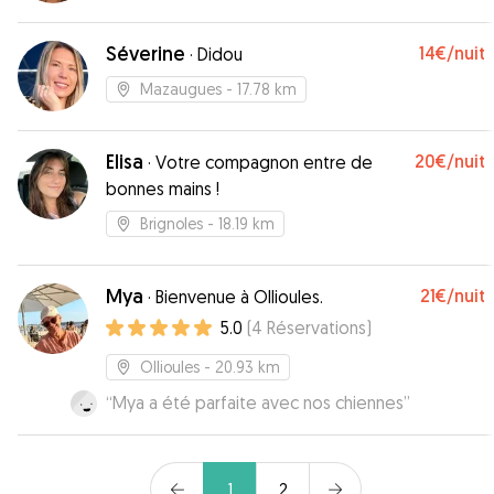
vers Inès. Nous avons été en confiance dès le
premier jour
”
Séverine
14€
/nuit
·
Didou
Mazaugues
- 17.78 km
Elisa
20€
/nuit
·
Votre compagnon entre de
bonnes mains !
Brignoles
- 18.19 km
Mya
21€
/nuit
·
Bienvenue à Ollioules.
5.0
(
4
Réservations
)
Ollioules
- 20.93 km
“
Mya a été parfaite avec nos chiennes
”
1
2