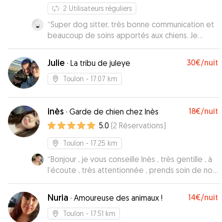
2
Utilisateurs réguliers
“
Super dog sitter, très bonne communication et
beaucoup de soins apportés aux chiens. Je
recommande vivement !
”
Julie
30€
/nuit
·
La tribu de juleye
Toulon
- 17.07 km
inès
18€
/nuit
·
Garde de chien chez Inès
5.0
(
2
Réservations
)
Toulon
- 17.25 km
“
Bonjour , je vous conseille Inès , très gentille , à
l’écoute , très attentionnée , prends soin de nos
animaux adorés , nous envoie tous les jours des
photos/ vidéos et messages concernant notre
Nuria
14€
/nuit
·
Amoureuse des animaux !
animal de leurs journée ect , au top !! Si je dois
laisser mon animal quelques jours je reviendrai
Toulon
- 17.51 km