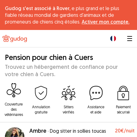
Gudog s'est associé à Rover,
e plus grand et le plus
fiable réseau mondial de gardiens d'animaux et de
promeneurs de chiens cinq étoiles.
Activer mon compte.
|
Pension pour chien à Cuers
Trouvez un hébergement de confiance pour
votre chien à Cuers.
Couverture
Annulation
Sitters
Assistance
Paiement
des
gratuite
vérifiés
et aide
sécurisé
vétérinaires
Ambre
20€
/nuit
·
Dog sitter in sollies toucas