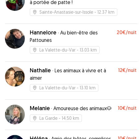
à portée de patte !
Sainte-Anastasie-sur-Issole
- 12.37 km
Hannelore
20€
/nuit
·
Au bien-être des
Pattounes
La Valette-du-Var
- 13.03 km
Nathalie
12€
/nuit
·
Les animaux à vivre et à
aimer
La Valette-du-Var
- 13.10 km
Melanie
10€
/nuit
·
Amoureuse des animaux🐶
La Garde
- 14.50 km
Héléna
10€
/nuit
·
Amie des bêtes, complices