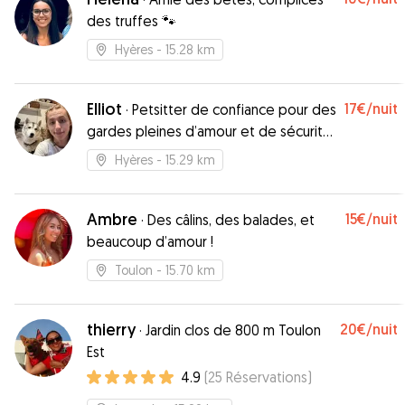
des truffes 🐾
Hyères
- 15.28 km
Elliot
17€
/nuit
·
Petsitter de confiance pour des
gardes pleines d’amour et de sécurité
!
Hyères
- 15.29 km
Ambre
15€
/nuit
·
Des câlins, des balades, et
beaucoup d’amour !
Toulon
- 15.70 km
thierry
20€
/nuit
·
Jardin clos de 800 m Toulon
Est
4.9
(
25
Réservations
)