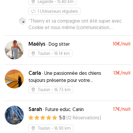
Lagarde
- 15.80 km
1
Utilisateurs réguliers
“
Thierry et sa compagne ont été super avec
Cookie et nous même (communication,
organisation, garde de Cookie avec un
environnement idéal pour notre chien). Merci
”
Maëlys
10€
/nuit
·
Dog sitter
Toulon
- 16.14 km
Carla
13€
/nuit
·
Une passionnée des chiens
toujours présente pour votre
compagnon !
Toulon
- 16.73 km
Sarah
17€
/nuit
·
Future educ. Canin
5.0
(
12
Réservations
)
Toulon
- 16.90 km