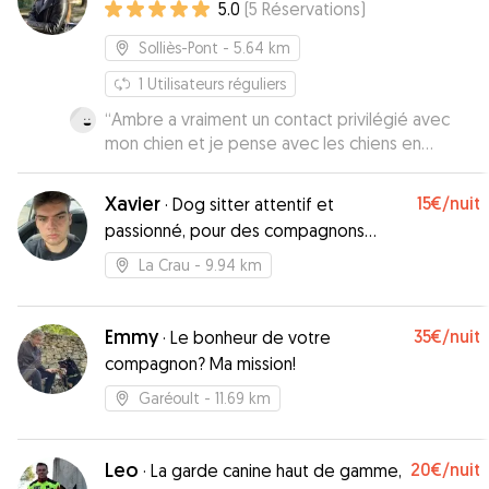
5.0
(
5
Réservations
)
Solliès-Pont
- 5.64 km
1
Utilisateurs réguliers
“
Ambre a vraiment un contact privilégié avec
mon chien et je pense avec les chiens en
général, je recommande sans la moindre
réserve!
”
Xavier
15€
/nuit
·
Dog sitter attentif et
passionné, pour des compagnons
heureux et en confiance
La Crau
- 9.94 km
Emmy
35€
/nuit
·
Le bonheur de votre
compagnon? Ma mission!
Garéoult
- 11.69 km
Leo
20€
/nuit
·
La garde canine haut de gamme,