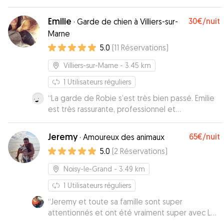
par jour, j’ai totalement confiance et des
vacances tranquilles ☺️
”
Emilie
30€
/nuit
·
Garde de chien à Villiers-sur-
Marne
5.0
(
11
Réservations
)
Villiers-sur-Marne
- 3.45 km
1
Utilisateurs réguliers
“
La garde de Robie s’est très bien passé. Emilie
est très rassurante, professionnel et
compétente. Je ferais appel à nouveau sans
hésiter.
”
Jeremy
65€
/nuit
·
Amoureux des animaux
5.0
(
2
Réservations
)
Noisy-le-Grand
- 3.49 km
1
Utilisateurs réguliers
“
Jeremy et toute sa famille sont super
attentionnés et ont été vraiment super avec Lou
! On a pu organiser une rencontre entre nos