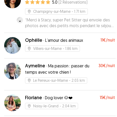
5.0
(
2
Réservations
)
Champigny-sur-Marne
- 1.71 km
“
Merci à Stacy, super Pet Sitter qui envoie des
photos avec des petits mots pendant le séjour
ce qui est super rassurant. Nuts a été super bien
pendant son séjour chez elle
”
Ophélie
11€
/nuit
·
L’amour des animaux
Villiers-sur-Marne
- 1.86 km
Aymeline
30€
/nuit
·
Ma passion : passer du
temps avec votre chien !
Le Perreux-sur-Marne
- 2.03 km
Floriane
15€
/nuit
·
Dog lover 🐶❤️
Noisy-le-Grand
- 2.04 km