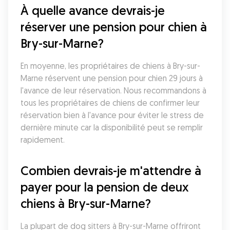
À quelle avance devrais-je 
réserver une pension pour chien à 
Bry-sur-Marne?
En moyenne, les propriétaires de chiens à Bry-sur-
Marne réservent une pension pour chien 29 jours à 
l'avance de leur réservation. Nous recommandons à 
tous les propriétaires de chiens de confirmer leur 
réservation bien à l'avance pour éviter le stress de 
dernière minute car la disponibilité peut se remplir 
rapidement.
Combien devrais-je m'attendre à 
payer pour la pension de deux 
chiens à Bry-sur-Marne?
La plupart de dog sitters à Bry-sur-Marne offriront 