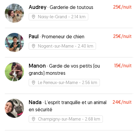
Audrey
25€
/nuit
·
Garderie de toutous
Noisy-le-Grand
- 2.14 km
Paul
25€
/nuit
·
Promeneur de chien
Nogent-sur-Marne
- 2.40 km
Manon
15€
/nuit
·
Garde de vos petits (ou
grands) monstres
Le Perreux-sur-Marne
- 2.56 km
Nada
24€
/nuit
·
L’esprit tranquille et un animal
en sécurité
Champigny-sur-Marne
- 2.68 km