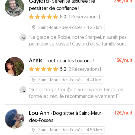
Gaylord
25€
/nuit
·
Sérénité assurée : le
petsitter de confiance !
5.0
(
1
Réservations
)
Saint-Maur-des-Fossés
- 4.25 km
“
La garde de Robie, notre Sharpei, n’aurait pas
pu mieux se passer! Gaylord et sa famille sont
extrêmement gentils et accueillants. Robie été
très heureuse pendant son séjour. Nous avons
Anaïs
15€
/nuit
·
Tout pour les toutous !
reçu régulièrement des News des ainsi que des
5.0
(
2
Réservations
)
photos. Je n’hésiterai pas à faire appel à
nouveau à Gaylord et sa famille pour la garde de
Saint-Maur-des-Fossés
- 4.41 km
notre chien. Merci encore.
”
“
Super dog sitter 👍. J' ai récupéré Tango en
forme et zen. Je recommande vivement !
”
Lou-Ann
12€
/nuit
·
Dog sitter à Saint-Maur-
des-Fossés
Saint-Maur-des-Fossés
- 4.58 km