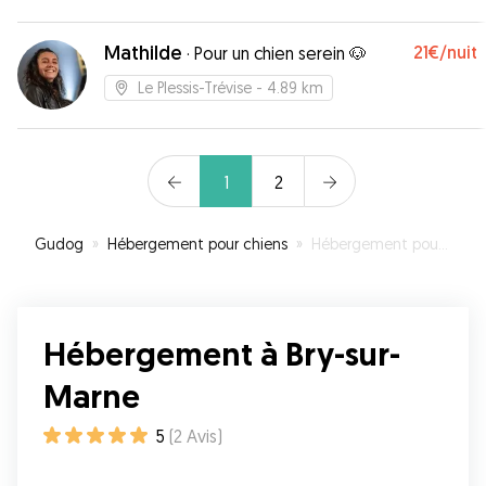
Mathilde
21€
/nuit
·
Pour un chien serein 🐶
Le Plessis-Trévise
- 4.89 km
1
2
Gudog
»
Hébergement pour chiens
»
Hébergement pour votre chien à Bry-sur-Marne
Hébergement à Bry-sur-
Marne
5
(
2
Avis
)