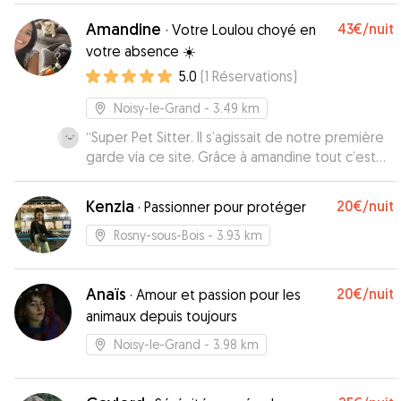
chiens pour vérifier l’entente, et leur chienne est
Amandine
43€
/nuit
·
Votre Loulou choyé en
super mignonne ! J’ai laissé Lou en toute
votre absence ☀️
confiance ! Des supers débriefs plusieurs fois
5.0
(
1
Réservations
)
par jour, avec des photos et des retours sur
leurs activités ! Des petits conseils aussi bien
Noisy-le-Grand
- 3.49 km
utiles à la fin de la garde !
”
“
Super Pet Sitter. Il s’agissait de notre première
garde via ce site. Grâce à amandine tout c’est
super bien passé. Notre chienne est peureuse
et très vive (5mois), amandine a pris le temps de
Kenzia
20€
/nuit
·
Passionner pour protéger
faire plusieurs promenades avec sa chienne et
nous avant la garde. Vraiment super
”
Rosny-sous-Bois
- 3.93 km
Anaïs
20€
/nuit
·
Amour et passion pour les
animaux depuis toujours
Noisy-le-Grand
- 3.98 km