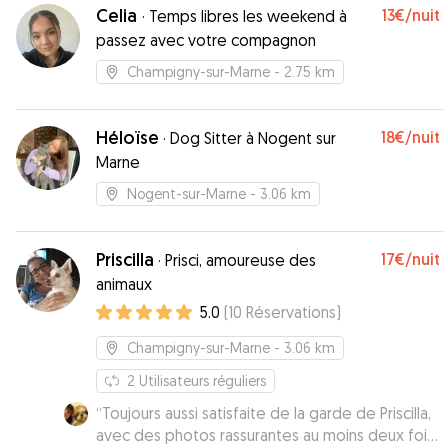
Celia
13€
/nuit
·
Temps libres les weekend à
passez avec votre compagnon
Champigny-sur-Marne
- 2.75 km
Héloïse
18€
/nuit
·
Dog Sitter à Nogent sur
Marne
Nogent-sur-Marne
- 3.06 km
Priscilla
17€
/nuit
·
Prisci, amoureuse des
animaux
5.0
(
10
Réservations
)
Champigny-sur-Marne
- 3.06 km
2
Utilisateurs réguliers
“
Toujours aussi satisfaite de la garde de Priscilla,
avec des photos rassurantes au moins deux fois