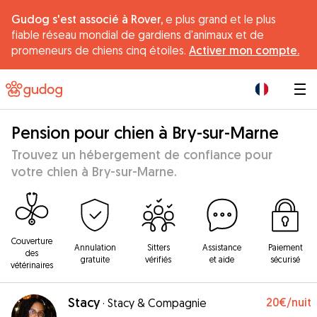
Gudog s'est associé à Rover,
e plus grand et le plus
fiable réseau mondial de gardiens d'animaux et de
promeneurs de chiens cinq étoiles.
Activer mon compte.
|
Pension pour chien à Bry-sur-Marne
Trouvez un hébergement de confiance pour
votre chien à Bry-sur-Marne.
Couverture
Annulation
Sitters
Assistance
Paiement
des
gratuite
vérifiés
et aide
sécurisé
vétérinaires
Stacy
20€
/nuit
·
Stacy & Compagnie