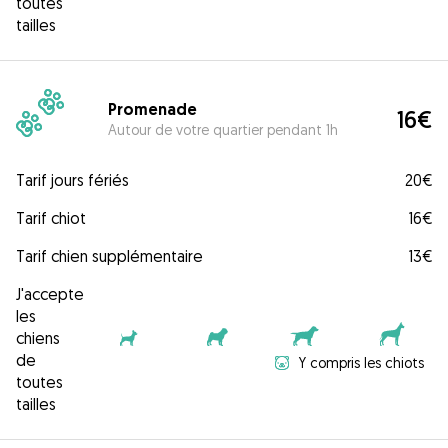
toutes
tailles
Promenade
16€
Autour de votre quartier pendant 1h
Tarif jours fériés
20€
Tarif chiot
16€
Tarif chien supplémentaire
13€
J'accepte
les
chiens
de
Y compris les chiots
toutes
tailles