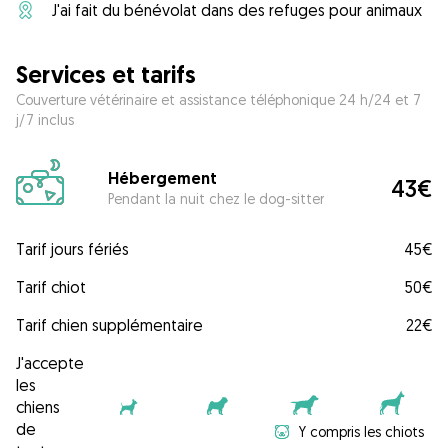
J'ai fait du bénévolat dans des refuges pour animaux
Services et tarifs
Couverture vétérinaire et assistance téléphonique 24 h/24 et 7
j/7 inclus
Hébergement
43€
Pendant la nuit chez le dog-sitter
Tarif jours fériés
45€
Tarif chiot
50€
Tarif chien supplémentaire
22€
J'accepte
les
chiens
de
Y compris les chiots