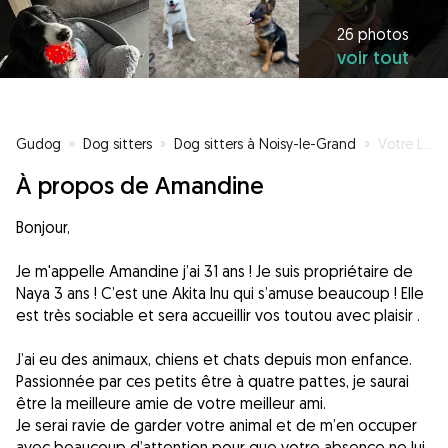
26 photos
voir tout
Gudog
»
Dog sitters
»
Dog sitters à Noisy-le-Grand
»
Votre Loulou choyé en votre absence ☀️
À propos de Amandine
Bonjour,
Je m'appelle Amandine j’ai 31 ans ! Je suis propriétaire de
Naya 3 ans ! C’est une Akita Inu qui s’amuse beaucoup ! Elle
est très sociable et sera accueillir vos toutou avec plaisir .
J’ai eu des animaux, chiens et chats depuis mon enfance.
Passionnée par ces petits être à quatre pattes, je saurai
être la meilleure amie de votre meilleur ami.
Je serai ravie de garder votre animal et de m’en occuper
avec beaucoup d’attention pour que votre absence ne lui