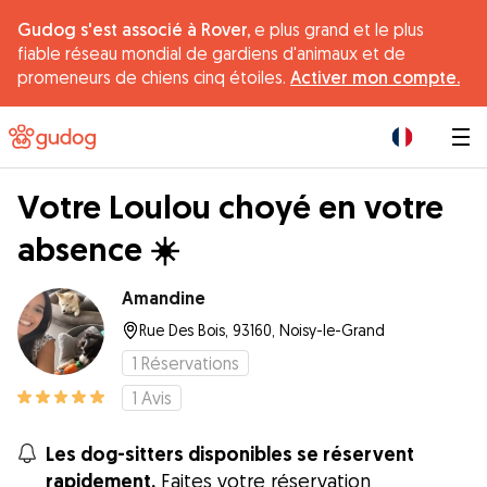
Gudog s'est associé à Rover,
e plus grand et le plus
fiable réseau mondial de gardiens d'animaux et de
promeneurs de chiens cinq étoiles.
Activer mon compte.
|
Votre Loulou choyé en votre
absence ☀️
Amandine
Rue Des Bois, 93160, Noisy-le-Grand
1
Réservations
1
Avis
Les dog-sitters disponibles se réservent
rapidement.
Faites votre réservation