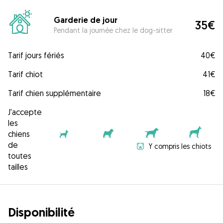
Garderie de jour
35€
Pendant la journée chez le dog-sitter
Tarif jours fériés
40€
Tarif chiot
41€
Tarif chien supplémentaire
18€
J'accepte
les
chiens
de
Y compris les chiots
toutes
tailles
Disponibilité