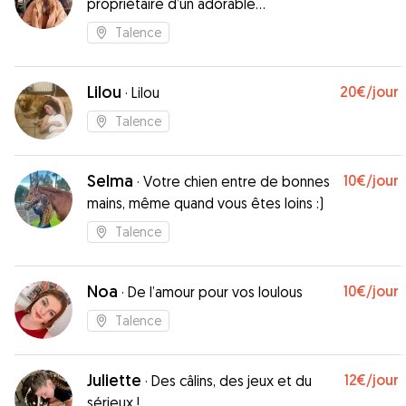
propriétaire d’un adorable
compagnon canin
Talence
Lilou
20€
/jour
·
Lilou
Talence
Selma
10€
/jour
·
Votre chien entre de bonnes
mains, même quand vous êtes loins :)
Talence
Noa
10€
/jour
·
De l’amour pour vos loulous
Talence
Juliette
12€
/jour
·
Des câlins, des jeux et du
sérieux !