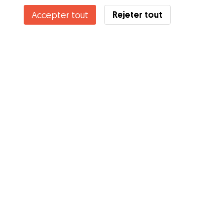
Rejeter tout
Accepter tout
Services
Comment cela marche
À propos de Gudog
Avis
Couverture vétérinaire
Conseils aux propriétaires
Conseils aux Dog Sitters
Devenir à dog-sitter
Blog