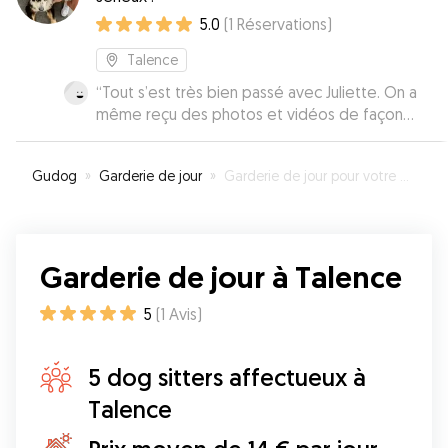
5.0
(
1
Réservations
)
Talence
“
Tout s’est très bien passé avec Juliette. On a
même reçu des photos et vidéos de façon
quotidienne.
”
Gudog
»
Garderie de jour
»
Garderie de jour pour votre chien à Talence
Garderie de jour à Talence
5
(
1
Avis
)
5 dog sitters affectueux à
Talence