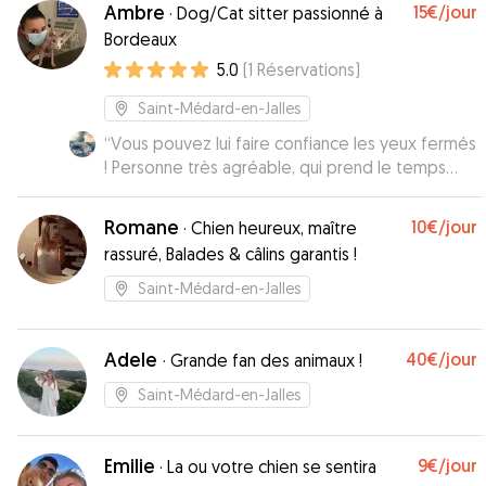
Ambre
15€
/jour
·
Dog/Cat sitter passionné à
Bordeaux
5.0
(
1
Réservations
)
Saint-Médard-en-Jalles
“
Vous pouvez lui faire confiance les yeux fermés
! Personne très agréable, qui prend le temps
d’envoyer des photos de nos compagnons, très
à l’écoute ! Je recommande 👍🏻
”
Romane
10€
/jour
·
Chien heureux, maître
rassuré, Balades & câlins garantis !
Saint-Médard-en-Jalles
Adele
40€
/jour
·
Grande fan des animaux !
Saint-Médard-en-Jalles
Emilie
9€
/jour
·
La ou votre chien se sentira