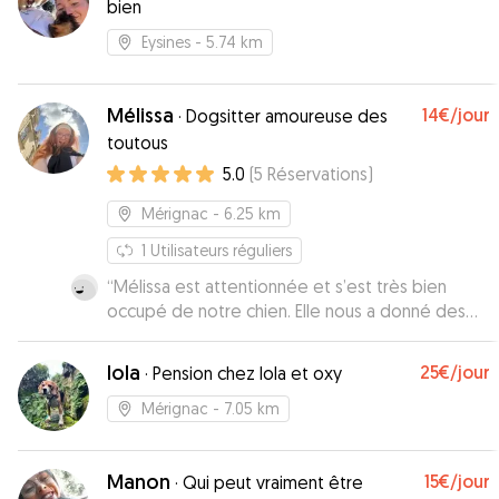
bien
Eysines
- 5.74 km
Mélissa
14€
/jour
·
Dogsitter amoureuse des
toutous
5.0
(
5
Réservations
)
Mérignac
- 6.25 km
1
Utilisateurs réguliers
“
Mélissa est attentionnée et s’est très bien
occupé de notre chien. Elle nous a donné des
nouvelles plusieurs fois par jour.
”
lola
25€
/jour
·
Pension chez lola et oxy
Mérignac
- 7.05 km
Manon
15€
/jour
·
Qui peut vraiment être