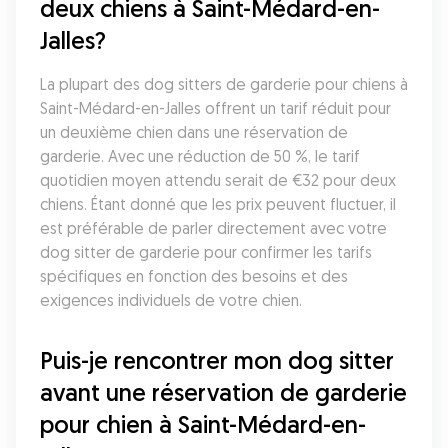
deux chiens à Saint-Médard-en-
Jalles?
La plupart des dog sitters de garderie pour chiens à 
Saint-Médard-en-Jalles offrent un tarif réduit pour 
un deuxième chien dans une réservation de 
garderie. Avec une réduction de 50 %, le tarif 
quotidien moyen attendu serait de €32 pour deux 
chiens. Étant donné que les prix peuvent fluctuer, il 
est préférable de parler directement avec votre 
dog sitter de garderie pour confirmer les tarifs 
spécifiques en fonction des besoins et des 
exigences individuels de votre chien.
Puis-je rencontrer mon dog sitter 
avant une réservation de garderie 
pour chien à Saint-Médard-en-