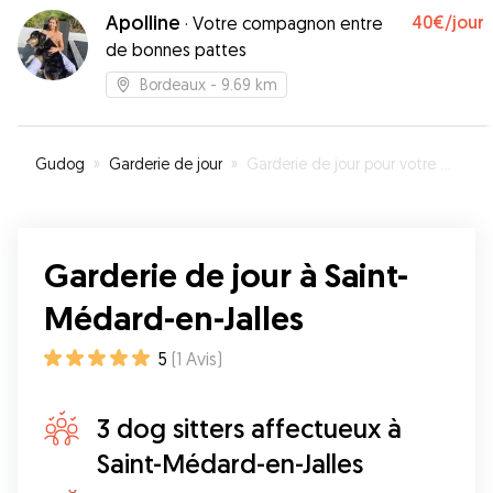
Apolline
40€
/jour
·
Votre compagnon entre
de bonnes pattes
Bordeaux
- 9.69 km
Gudog
»
Garderie de jour
»
Garderie de jour pour votre chien à Saint-Médard-en-Jalles
Garderie de jour à Saint-
Médard-en-Jalles
5
(
1
Avis
)
3 dog sitters affectueux à
Saint-Médard-en-Jalles