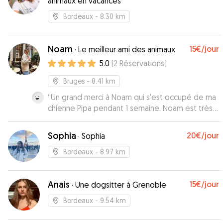
animaux en vacances
Bordeaux
- 8.30 km
Noam
15€
/jour
·
Le meilleur ami des animaux
5.0
(
2
Réservations
)
Bruges
- 8.41 km
“
Un grand merci à Noam qui s'est occupé de ma
chienne Pipa pendant 1 semaine. Noam est très
réactif, j'ai eu des nouvelles tout au long de la
semaine et Pipa a été chouchouté, je
Sophia
20€
/jour
·
Sophia
recommande les yeux fermés ! Encore merci !
”
Bordeaux
- 8.97 km
Anais
15€
/jour
·
Une dogsitter à Grenoble
Bordeaux
- 9.54 km