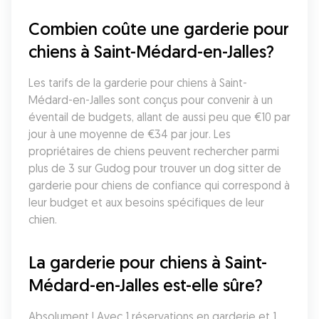
Combien coûte une garderie pour 
chiens à Saint-Médard-en-Jalles?
Les tarifs de la garderie pour chiens à Saint-
Médard-en-Jalles sont conçus pour convenir à un 
éventail de budgets, allant de aussi peu que €10 par 
jour à une moyenne de €34 par jour. Les 
propriétaires de chiens peuvent rechercher parmi 
plus de 3 sur Gudog pour trouver un dog sitter de 
garderie pour chiens de confiance qui correspond à 
leur budget et aux besoins spécifiques de leur 
chien.
La garderie pour chiens à Saint-
Médard-en-Jalles est-elle sûre?
Absolument ! Avec 1 réservations en garderie et 1 