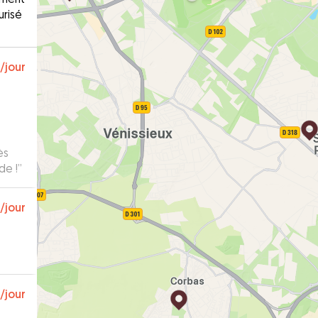
urisé
/jour
ès
de !
”
/jour
/jour