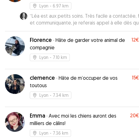
Lyon
- 6.97 km
“
Léa est aux petits soins. Très facile a contactée, 
et communiquante, je referais appel à elle dès q
j'en aurais besoin !
”
Florence
12€
·
Hâte de garder votre animal de
compagnie
Lyon
- 7.10 km
clemence
15€
·
Hâte de m’occuper de vos
toutous
Lyon
- 7.34 km
Emma
20€
·
Avec moi les chiens auront des
milliers de câlins!
Lyon
- 7.36 km