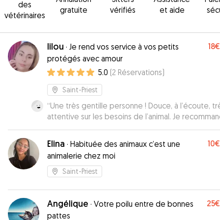
des
gratuite
vérifiés
et aide
séc
vétérinaires
Iilou
18€
·
Je rend vos service à vos petits
protégés avec amour
5.0
(
2
Réservations
)
Saint-Priest
“
Une très gentille personne ! Douce, à l’écoute, tr
attentive sur les besoins de l’animal. Je recomman
Elina
10€
·
Habituée des animaux c’est une
animalerie chez moi
Saint-Priest
Angélique
25€
·
Votre poilu entre de bonnes
pattes