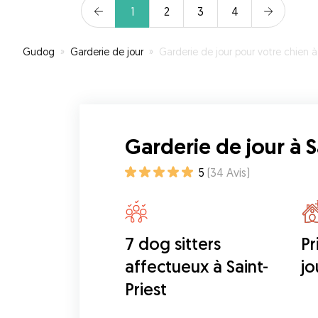
1
2
3
4
Gudog
»
Garderie de jour
»
Garderie de jour pour votre chien à Saint-Pri
Garderie de jour à S
5
(
34
Avis
)
7 dog sitters
Pr
affectueux à Saint-
jo
Priest