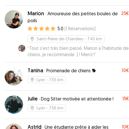
Marion
25€
·
Amoureuse des petites boules de
poils
5.0
(
1
Réservations
)
Saint-Pierre-de-Chandieu
- 7.43 km
“
Tout s'est très bien passé, Marion a l'habitude de
chiens, je recommande :) ! Merci !
”
Tanina
10€
·
Promenade de chiens 🐕
Lyon
- 7.55 km
Julie
15€
·
Dog Sitter motivée et attentionée !
Lyon
- 7.56 km
Astrid
10€
·
Une étudiante prête à aider les