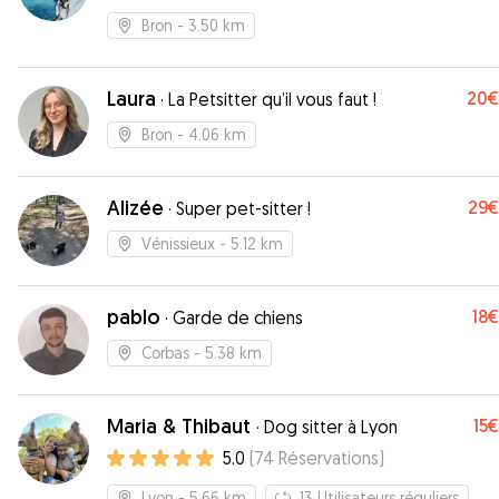
Bron
- 3.50 km
Laura
20€
·
La Petsitter qu’il vous faut !
Bron
- 4.06 km
Alizée
29€
·
Super pet-sitter !
Vénissieux
- 5.12 km
pablo
18€
·
Garde de chiens
Corbas
- 5.38 km
Maria & Thibaut
15€
·
Dog sitter à Lyon
5.0
(
74
Réservations
)
Lyon
- 5.66 km
13
Utilisateurs réguliers