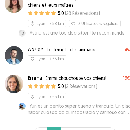
chiens et leurs maîtres
5.0
(
28
Réservations
)
Lyon
- 7.58 km
2
Utilisateurs réguliers
“
Astrid est une top dog sitter ! Je recommande
”
Adrien
18€
·
Le Temple des animaux
Lyon
- 7.63 km
Emma
19€
·
Emma chouchoute vos chiens!
5.0
(
2
Réservations
)
Lyon
- 7.66 km
“
Yun es un perrito súper bueno y tranquilo. Un pla
haber cuidado de él. Inseparable y cariñoso con
nuestra niña. Los dueños un amor de personas. Gr
por la oportunidad de habernos confiado a su be