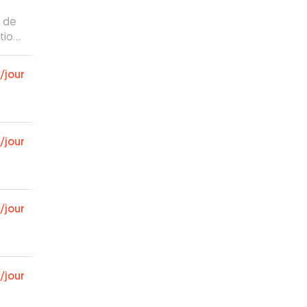
e de
tion.
très
/jour
/jour
/jour
/jour