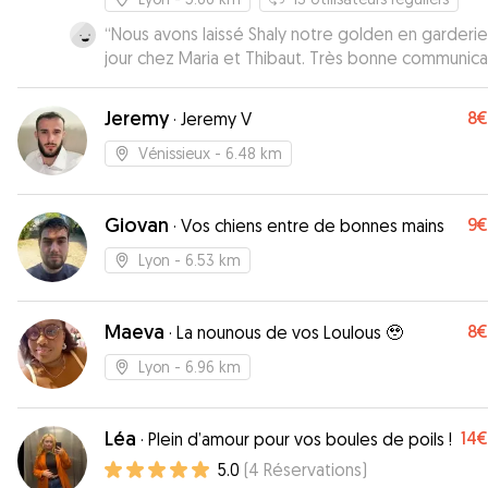
“
Nous avons laissé Shaly notre golden en garderi
jour chez Maria et Thibaut. Très bonne communica
Nous avons revu Maria le lendemain et Shaly était 
heureuse de la revoir. Je recommande
”
Jeremy
8€
·
Jeremy V
Vénissieux
- 6.48 km
Giovan
9€
·
Vos chiens entre de bonnes mains
Lyon
- 6.53 km
Maeva
8€
·
La nounous de vos Loulous 🥹
Lyon
- 6.96 km
Léa
14€
·
Plein d’amour pour vos boules de poils !
5.0
(
4
Réservations
)