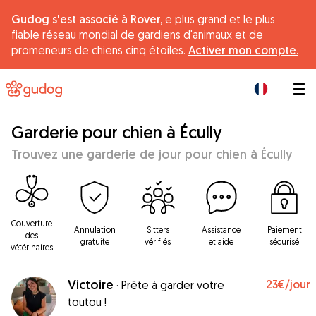
Gudog s'est associé à Rover,
e plus grand et le plus
fiable réseau mondial de gardiens d'animaux et de
promeneurs de chiens cinq étoiles.
Activer mon compte.
|
Garderie pour chien à Écully
Trouvez une garderie de jour pour chien à Écully
Couverture
Annulation
Sitters
Assistance
Paiement
des
gratuite
vérifiés
et aide
sécurisé
vétérinaires
Victoire
23€
/jour
·
Prête à garder votre
toutou !