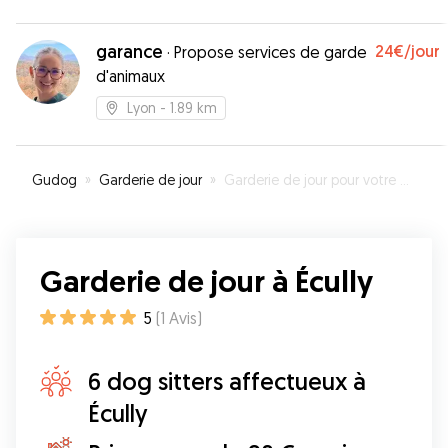
garance
24€
/jour
·
Propose services de garde
d'animaux
Lyon
- 1.89 km
Gudog
»
Garderie de jour
»
Garderie de jour pour votre chien à Écully
Garderie de jour à Écully
5
(
1
Avis
)
6 dog sitters affectueux à
Écully