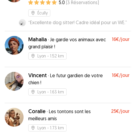
5.0
(
3
Réservations
)
Écully
“
Excellente dog sitter! Cadre idéal pour un WE.
”
Mahalia
16€
/jour
·
Je garde vos animaux avec
grand plaisir !
Lyon
- 1.52 km
Vincent
16€
/jour
·
Le futur gardien de votre
chien !
Lyon
- 1.63 km
Coralie
25€
/jour
·
Les tontons sont les
meilleurs amis
Lyon
- 1.73 km