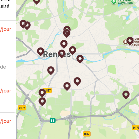
urisé
/jour
 de
/jour
/jour