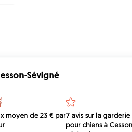
é
 Cesson-Sévigné
ix moyen de 23 € par
7 avis sur la garderie
ur
pour chiens à Cesson