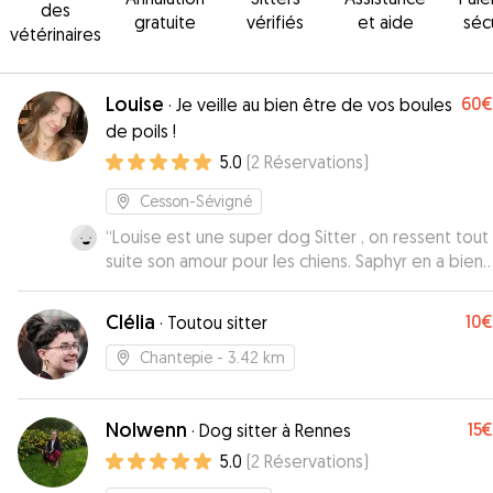
des
gratuite
vérifiés
et aide
séc
vétérinaires
Louise
60€
·
Je veille au bien être de vos boules
de poils !
5.0
(
2
Réservations
)
Cesson-Sévigné
“
Louise est une super dog Sitter , on ressent tout
suite son amour pour les chiens. Saphyr en a bien
profité pour se faire caliner, ce qu’il adore 🥰
”
Clélia
10€
·
Toutou sitter
Chantepie
- 3.42 km
Nolwenn
15€
·
Dog sitter à Rennes
5.0
(
2
Réservations
)