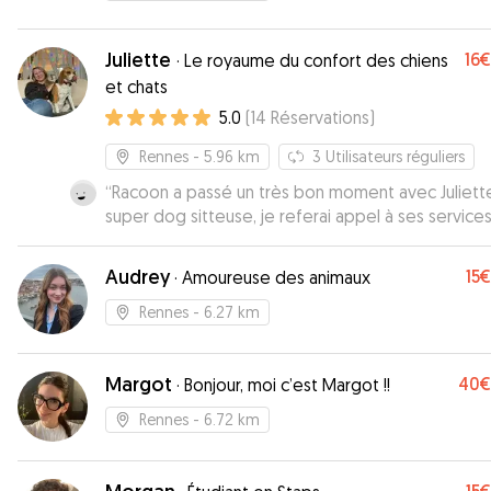
Juliette
16€
·
Le royaume du confort des chiens
et chats
5.0
(
14
Réservations
)
Rennes
- 5.96 km
3
Utilisateurs réguliers
“
Racoon a passé un très bon moment avec Juliett
super dog sitteuse, je referai appel à ses service
hésiter.
”
Audrey
15€
·
Amoureuse des animaux
Rennes
- 6.27 km
Margot
40€
·
Bonjour, moi c’est Margot !!
Rennes
- 6.72 km