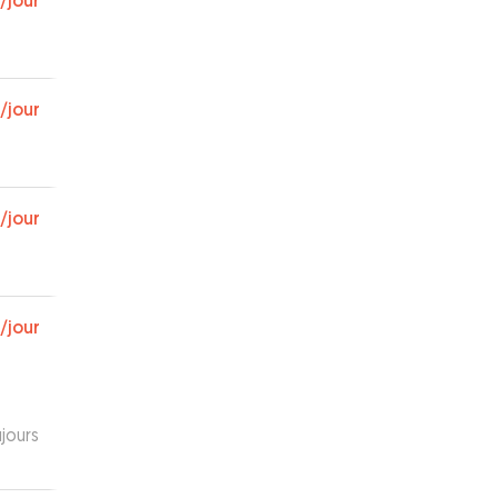
/jour
/jour
/jour
/jour
jours