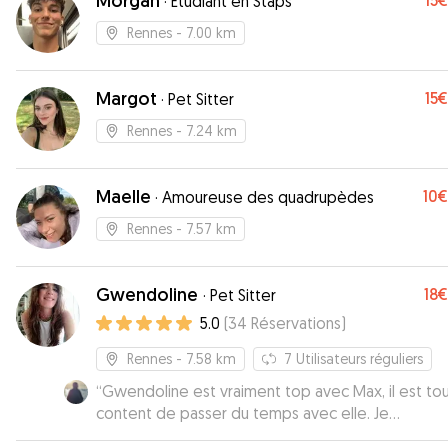
Morgan
15€
·
Étudiant en Staps
Rennes
- 7.00 km
Margot
15€
·
Pet Sitter
Rennes
- 7.24 km
Maelle
10€
·
Amoureuse des quadrupèdes
Rennes
- 7.57 km
Gwendoline
18€
·
Pet Sitter
5.0
(
34
Réservations
)
Rennes
- 7.58 km
7
Utilisateurs réguliers
“
Gwendoline est vraiment top avec Max, il est tou
content de passer du temps avec elle. Je
recommande ++ ses services
”