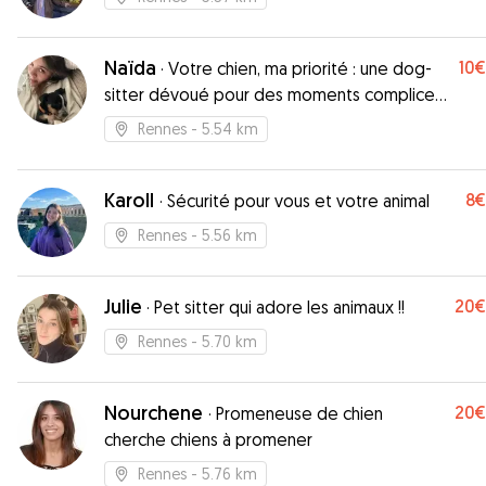
l’écoute des besoins de Billie et se sont adaptés
comme ils peuvent le faire pour leur chien. C’était 
Naïda
10€
première fois que je la faisais garder grâce à cet
·
Votre chien, ma priorité : une dog-
application et je leur confierai de nouveau Billie a
sitter dévoué pour des moments complices
confiance. (En rentrant elle a passé sa soirée à
et une tranquillité d'esprit totale !
Rennes
- 5.54 km
attendre Toudoom devant la porte, une preuve 
plus que c’était un super week-end.) Merci encor
Karoll
8€
·
Sécurité pour vous et votre animal
Rennes
- 5.56 km
Julie
20€
·
Pet sitter qui adore les animaux !!
Rennes
- 5.70 km
Nourchene
20€
·
Promeneuse de chien
cherche chiens à promener
Rennes
- 5.76 km