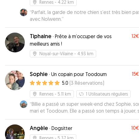
Rennes
- 4.22 km
“
Parfait, la garde de notre chien s’est très bien p
avec Nolwenn.
”
Tiphaine
12€
·
Prête à m’occuper de vos
meilleurs amis !
Noyal-sur-Vilaine
- 4.93 km
Sophie
15€
·
Un copain pour Toodoum
5.0
(
3
Réservations
)
Rennes
- 5.11 km
1
Utilisateurs réguliers
“
Billie a passé un super week-end chez Sophie, so
mari et Toodoum. Elle a passé son temps à jouer, 
balader, elle est même allée à la mer pour se
promener. J’étais vraiment en confiance de leur la
Angèle
10€
·
Dogsitter
Billie et j’étais ravie de recevoir des nouvelles et
photos régulièrement. Ils se sont montrés très à
Rennes
- 5.37 km