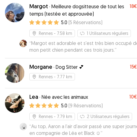
Margot
18€
·
Meilleure dogsitteuse de tout les
temps (testée et approuvée)
5.0
(
5
Réservations
)
Rennes
- 7.58 km
1
Utilisateurs réguliers
“
Margot est adorable et s'est très bien occupé d
mon petit chien pendant ces trois jours.
”
Morgane
15€
·
Dog Sitter 💕
Rennes
- 7.77 km
Lea
10€
·
Née avec les animaux
5.0
(
9
Réservations
)
Rennes
- 7.79 km
2
Utilisateurs réguliers
“
Au top, Aaron a l’air d’avoir passé une super jour
en compagnie de Léa et Black ☺️
”