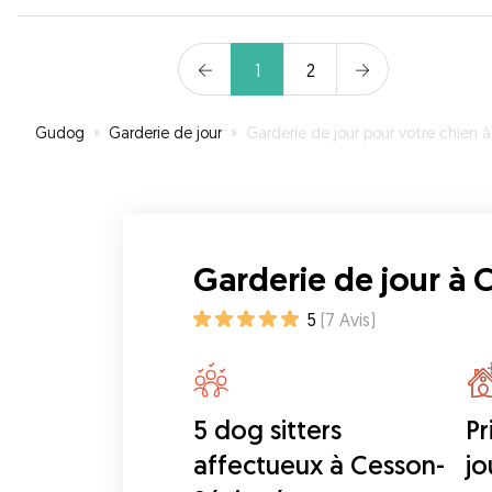
1
2
Gudog
»
Garderie de jour
»
Garderie de jour pour votre chien à Cesson-Sévign
Garderie de jour à
5
(
7
Avis
)
5 dog sitters
Pr
affectueux à Cesson-
jo