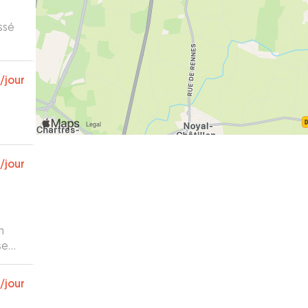
assé
/jour
/jour
n
se
isser
/jour
 des