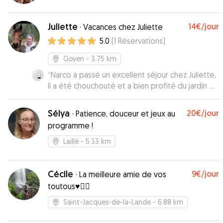
Juliette
14€
/jour
·
Vacances chez Juliette
5.0
(
1
Réservations
)
Goven
- 3.75 km
“
Narco a passé un excellent séjour chez Juliette,
il a été chouchouté et a bien profité du jardin et
des balades dans la nature :-)
”
Sélya
20€
/jour
·
Patience, douceur et jeux au
programme !
Laillé
- 5.33 km
Cécile
9€
/jour
·
La meilleure amie de vos
toutous♥️🐕‍🦺
Saint-Jacques-de-la-Lande
- 6.88 km