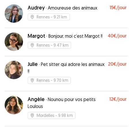
Audrey
15€
/jour
·
Amoureuse des animaux
Rennes
- 9.21 km
Margot
40€
/jour
·
Bonjour, moi c’est Margot !!
Rennes
- 9.47 km
Julie
20€
/jour
·
Pet sitter qui adore les animaux
!!
Rennes
- 9.70 km
Angèle
12€
/jour
·
Nounou pour vos petits
Loulous
Mordelles
- 9.98 km