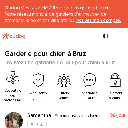
Gudog s'est associé à Rover,
e plus grand et le plus
fiable réseau mondial de gardiens d'animaux et de
promeneurs de chiens cinq étoiles.
Activer mon compte.
|
Garderie pour chien à Bruz
Trouvez une garderie de jour pour chien à Bruz
Couverture
Annulation
Sitters
Assistance
Paiement
des
gratuite
vérifiés
et aide
sécurisé
vétérinaires
Samantha
9€
/jour
·
Amoureuse des chiens
Bruz