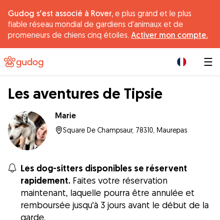
Gudog s'est associé à Rover,
e plus grand et le plus
fiable réseau mondial de gardiens d'animaux et de
promeneurs de chiens cinq étoiles.
Activer mon compte.
|
Les aventures de Tipsie
Marie
Square De Champsaur, 78310, Maurepas
Les dog-sitters disponibles se réservent
rapidement.
Faites votre réservation
maintenant, laquelle pourra être annulée et
remboursée jusqu'à 3 jours avant le début de la
garde.