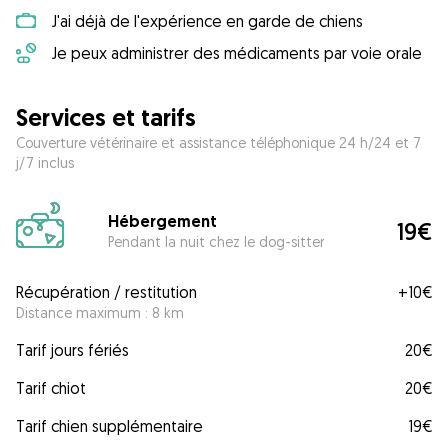
J'ai déjà de l'expérience en garde de chiens
Je peux administrer des médicaments par voie orale
Services et tarifs
Couverture vétérinaire et assistance téléphonique 24 h/24 et 7
j/7 inclus
Hébergement
19€
Pendant la nuit chez le dog-sitter
Récupération / restitution
+
10€
Distance maximum : 8 km
Tarif jours fériés
20€
Tarif chiot
20€
Tarif chien supplémentaire
19€