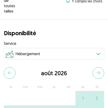
de
Y compris les chiots
toutes
tailles
Disponibilité
Service
août 2026
lu
ma
me
je
ve
sa
di
1
2