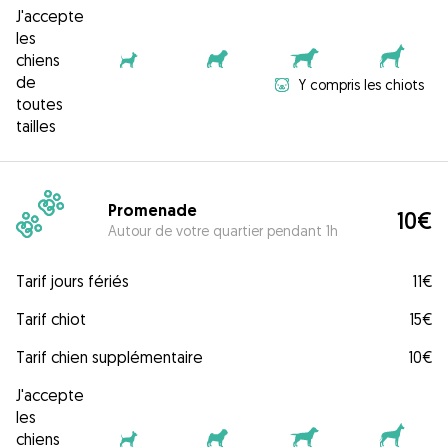
J'accepte
les
chiens
de
Y compris les chiots
toutes
tailles
Promenade
10€
Autour de votre quartier pendant 1h
Tarif jours fériés
11€
Tarif chiot
15€
Tarif chien supplémentaire
10€
J'accepte
les
chiens