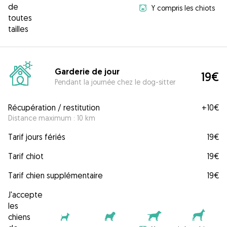
de
Y compris les chiots
toutes
tailles
Garderie de jour
19€
Pendant la journée chez le dog-sitter
Récupération / restitution
+
10€
Distance maximum : 10 km
Tarif jours fériés
19€
Tarif chiot
19€
Tarif chien supplémentaire
19€
J'accepte
les
chiens