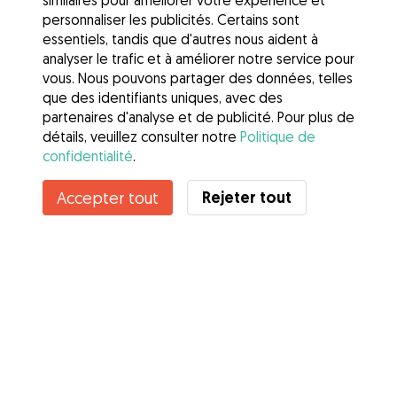
similaires pour améliorer votre expérience et
personnaliser les publicités. Certains sont
essentiels, tandis que d'autres nous aident à
analyser le trafic et à améliorer notre service pour
vous. Nous pouvons partager des données, telles
que des identifiants uniques, avec des
partenaires d'analyse et de publicité. Pour plus de
détails, veuillez consulter notre
Politique de
confidentialité
.
Contacter Marie
Rejeter tout
Accepter tout
Connaissez-vous les avantages de Gudog ? Voir plus
Services
Comment cela marche
À propos de Gudog
Avis