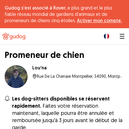
Gudog s'est associé à Rover,
e plus grand et le plus
fiable réseau mondial de gardiens d'animaux et de
promeneurs de chiens cinq étoiles.
Activer mon compte.
|
Promeneur de chien
Lou’na
Rue De La Chenaie Montpellier, 34090, Montpellier
Les dog-sitters disponibles se réservent
rapidement.
Faites votre réservation
maintenant, laquelle pourra être annulée et
remboursée jusqu'à 3 jours avant le début de la
garde.