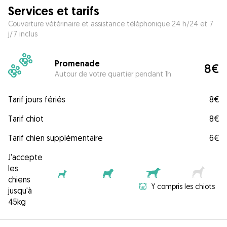
Services et tarifs
Couverture vétérinaire et assistance téléphonique 24 h/24 et 7
j/7 inclus
Promenade
8€
Autour de votre quartier pendant 1h
Tarif jours fériés
8€
Tarif chiot
8€
Tarif chien supplémentaire
6€
J'accepte
les
chiens
Y compris les chiots
jusqu'à
45kg