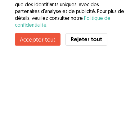
que des identifiants uniques, avec des
partenaires d'analyse et de publicité. Pour plus de
détails, veuillez consulter notre
Politique de
confidentialité
.
Contacter Lou’na
Rejeter tout
Accepter tout
Connaissez-vous les avantages de Gudog ? Voir plus
Services
Comment cela marche
À propos de Gudog
Avis
Couverture vétérinaire
Conseils aux propriétaires