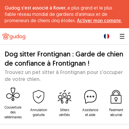
Gudog s'est associé à Rover,
e plus grand et le plus
fiable réseau mondial de gardiens d'animaux et de
promeneurs de chiens cinq étoiles.
Activer mon compte.
|
Dog sitter Frontignan : Garde de chien
de confiance à Frontignan !
Trouvez un pet sitter à Frontignan pour s'occuper
de votre chien.
Couverture
Annulation
Sitters
Assistance
Paiement
des
gratuite
vérifiés
et aide
sécurisé
vétérinaires