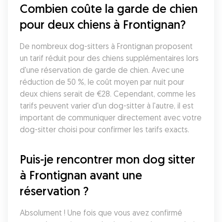
Combien coûte la garde de chien 
pour deux chiens à Frontignan?
De nombreux dog-sitters à Frontignan proposent 
un tarif réduit pour des chiens supplémentaires lors 
d'une réservation de garde de chien. Avec une 
réduction de 50 %, le coût moyen par nuit pour 
deux chiens serait de €28. Cependant, comme les 
tarifs peuvent varier d'un dog-sitter à l'autre, il est 
important de communiquer directement avec votre 
dog-sitter choisi pour confirmer les tarifs exacts.
Puis-je rencontrer mon dog sitter 
à Frontignan avant une 
réservation ?
Absolument ! Une fois que vous avez confirmé 