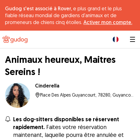
Gudog s'est associé à Rover,
e plus grand et le plus
fiable réseau mondial de gardiens d'animaux et de
promeneurs de chiens cinq étoiles.
Activer mon compte.
|
Animaux heureux, Maitres
Sereins !
Cinderella
Place Des Alpes Guyancourt, 78280, Guyancourt
Les dog-sitters disponibles se réservent
rapidement.
Faites votre réservation
maintenant, laquelle pourra être annulée et