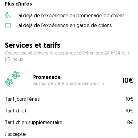
Plus d'infos
J'ai déjà de l'expérience en promenade de chiens
J'ai déjà de l'expérience en garde de chiens
Services et tarifs
Couverture vétérinaire et assistance téléphonique 24 h/24 et 7
j/7 inclus
Promenade
10€
Autour de votre quartier pendant 1h
Tarif jours fériés
10€
Tarif chiot
10€
Tarif chien supplémentaire
8€
J'accepte