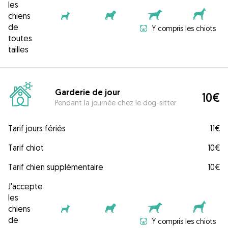
les
chiens
de
Y compris les chiots
toutes
tailles
Garderie de jour
10€
Pendant la journée chez le dog-sitter
Tarif jours fériés
11€
Tarif chiot
10€
Tarif chien supplémentaire
10€
J'accepte
les
chiens
de
Y compris les chiots