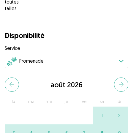
toutes
tailles
Disponibilité
Service
août 2026
lu
ma
me
je
ve
sa
di
1
2
8