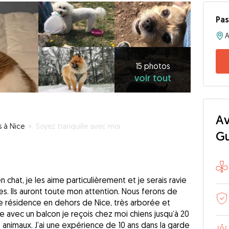
Pas
15
photos
voir
15 photos
voir tout
tout
Av
s à Nice
»
Soyez tranquille avec moi
G
n chat, je les aime particulièrement et je serais ravie
s. Ils auront toute mon attention. Nous ferons de
ne résidence en dehors de Nice, très arborée et
e avec un balcon je reçois chez moi chiens jusqu’à 20
e animaux. J’ai une expérience de 10 ans dans la garde