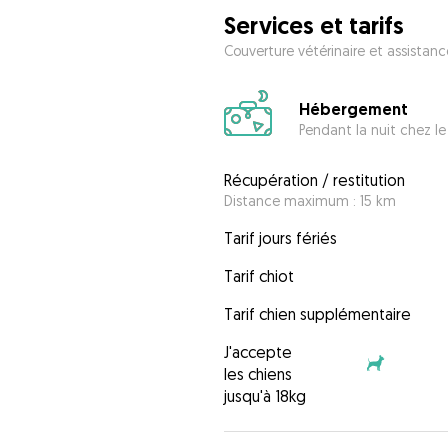
Services et tarifs
Couverture vétérinaire et assistanc
Hébergement
Pendant la nuit chez le
Récupération / restitution
Distance maximum : 15 km
Tarif jours fériés
Tarif chiot
Tarif chien supplémentaire
J'accepte
les chiens
jusqu'à 18kg