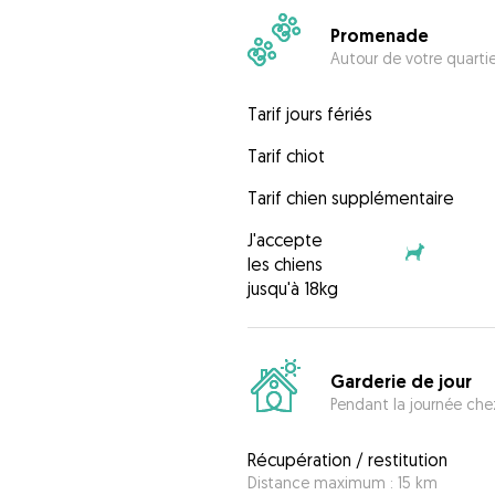
Promenade
Autour de votre quarti
Tarif jours fériés
Tarif chiot
Tarif chien supplémentaire
J'accepte
les chiens
jusqu'à 18kg
Garderie de jour
Pendant la journée chez
Récupération / restitution
Distance maximum : 15 km