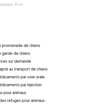
érieure: 15 m²
 en promenade de chiens
en garde de chiens
ences sur demande
apté au transport de chiens
édicaments par voie orale
édicaments par injection
ins pour animaux
s des refuges pour animaux