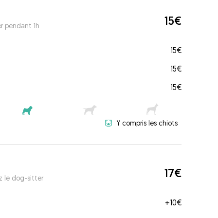
15€
er pendant 1h
15€
15€
15€
Y compris les chiots
17€
 le dog-sitter
+
10€