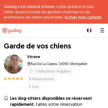
Gudog s'est associé à Rover,
e plus grand et le plus
fiable réseau mondial de gardiens d'animaux et de
promeneurs de chiens cinq étoiles.
Activer mon compte.
|
Garde de vos chiens
Vérane
Rue De La Galera, 34090, Montpellier
1
Utilisateurs réguliers
8
Réservations
5
Avis
Les dog-sitters disponibles se réservent
rapidement.
Faites votre réservation