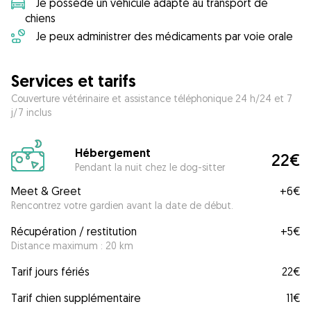
Je possède un véhicule adapté au transport de
chiens
Je peux administrer des médicaments par voie orale
Services et tarifs
Couverture vétérinaire et assistance téléphonique 24 h/24 et 7
j/7 inclus
Hébergement
22€
Pendant la nuit chez le dog-sitter
Meet & Greet
+
6€
Rencontrez votre gardien avant la date de début.
Récupération / restitution
+
5€
Distance maximum : 20 km
Tarif jours fériés
22€
Tarif chien supplémentaire
11€