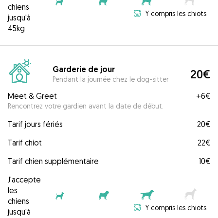
chiens
Y compris les chiots
jusqu'à
45kg
Garderie de jour
20€
Pendant la journée chez le dog-sitter
Meet & Greet
+
6€
Rencontrez votre gardien avant la date de début.
Tarif jours fériés
20€
Tarif chiot
22€
Tarif chien supplémentaire
10€
J'accepte
les
chiens
Y compris les chiots
jusqu'à