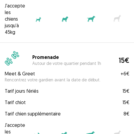
J'accepte
les
chiens
jusqu'à
45kg
Promenade
15€
Autour de votre quartier pendant 1h
Meet & Greet
+
6€
Rencontrez votre gardien avant la date de début.
Tarif jours fériés
15€
Tarif chiot
15€
Tarif chien supplémentaire
8€
J'accepte
les