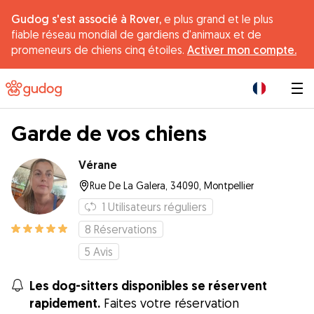
Gudog s'est associé à Rover,
e plus grand et le plus
fiable réseau mondial de gardiens d'animaux et de
promeneurs de chiens cinq étoiles.
Activer mon compte.
|
Garde de vos chiens
Vérane
Rue De La Galera, 34090, Montpellier
1
Utilisateurs réguliers
8
Réservations
5
Avis
Les dog-sitters disponibles se réservent
rapidement.
Faites votre réservation