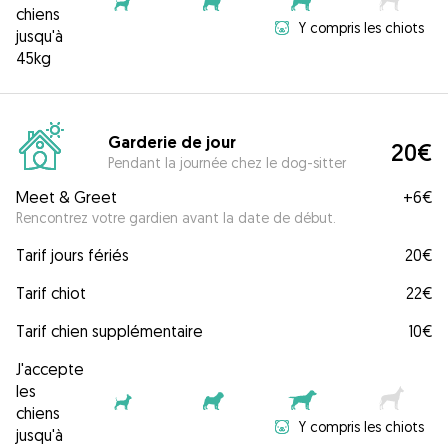
chiens
Y compris les chiots
jusqu'à
45kg
Garderie de jour
20€
Pendant la journée chez le dog-sitter
Meet & Greet
+
6€
Rencontrez votre gardien avant la date de début.
Tarif jours fériés
20€
Tarif chiot
22€
Tarif chien supplémentaire
10€
J'accepte
les
chiens
Y compris les chiots
jusqu'à