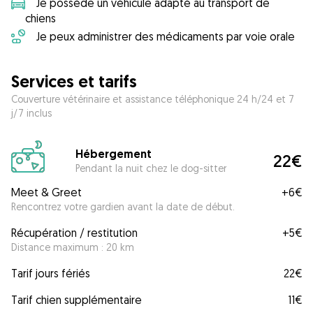
Je possède un véhicule adapté au transport de
chiens
Je peux administrer des médicaments par voie orale
Services et tarifs
Couverture vétérinaire et assistance téléphonique 24 h/24 et 7
j/7 inclus
Hébergement
22€
Pendant la nuit chez le dog-sitter
Meet & Greet
+
6€
Rencontrez votre gardien avant la date de début.
Récupération / restitution
+
5€
Distance maximum : 20 km
Tarif jours fériés
22€
Tarif chien supplémentaire
11€