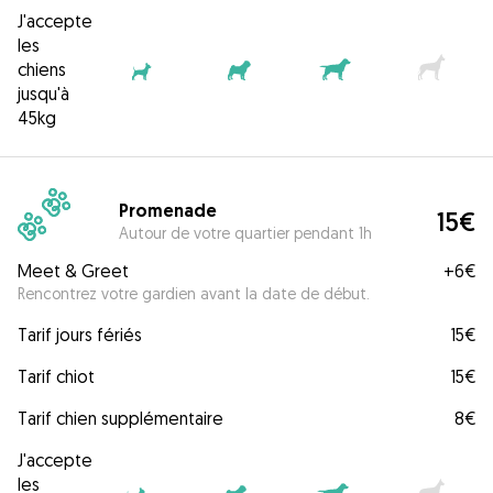
J'accepte
les
chiens
jusqu'à
45kg
Promenade
15€
Autour de votre quartier pendant 1h
Meet & Greet
+
6€
Rencontrez votre gardien avant la date de début.
Tarif jours fériés
15€
Tarif chiot
15€
Tarif chien supplémentaire
8€
J'accepte
les